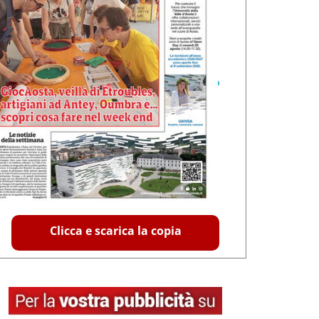
Clicca e scarica la copia