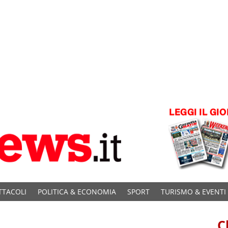
TTACOLI
POLITICA & ECONOMIA
SPORT
TURISMO & EVENTI
C