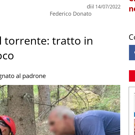
di
il
14/07/2022
n
Federico Donato
C
torrente: tratto in
uoco
egnato al padrone