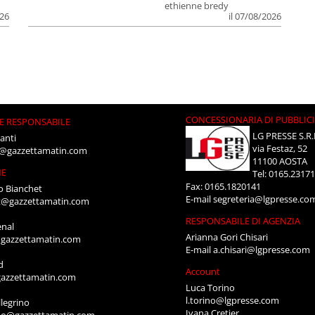
ethienne bredy
026
il 07/08/2026
CONCESSIONARIA DI PUBBLIC
E RESPONSABILE
LG PRESSE S.R.
anti
via Festaz, 52
i@gazzettamatin.com
11100 AOSTA
NE
Tel: 0165.2317
Fax: 0165.1820141
o Bianchet
E-mail
segreteria@lgpresse.co
t@gazzettamatin.com
RESPONSABILE DI AGENZIA
enal
Arianna Gori Chisari
gazzettamatin.com
E-mail
a.chisari@lgpresse.com
d
Account
azzettamatin.com
Luca Torino
l.torino@lgpresse.com
legrino
Ivana Cretier