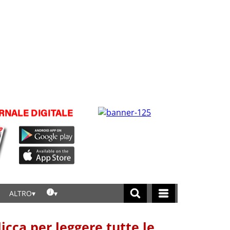
ALTRO
licca per leggere tutte le