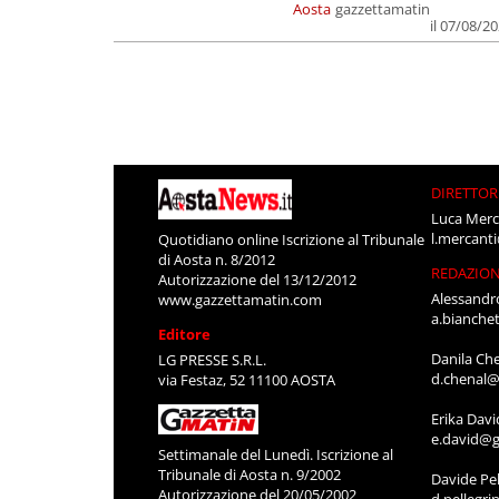
Aosta
gazzettamatin
il 07/08/2
DIRETTOR
Luca Merc
l.mercant
Quotidiano online Iscrizione al Tribunale
di Aosta n. 8/2012
REDAZIO
Autorizzazione del 13/12/2012
Alessandr
www.gazzettamatin.com
a.bianche
Editore
Danila Ch
LG PRESSE S.R.L.
d.chenal@
via Festaz, 52 11100 AOSTA
Erika Davi
e.david@g
Settimanale del Lunedì. Iscrizione al
Tribunale di Aosta n. 9/2002
Davide Pel
Autorizzazione del 20/05/2002