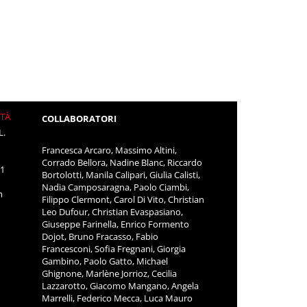
ITÀ
COLLABORATORI
L.
Francesca Arcaro, Massimo Altini,
Corrado Bellora, Nadine Blanc, Riccardo
11
Bortolotti, Manila Calipari, Giulia Calisti,
Nadia Camposaragna, Paolo Ciambi,
m
Filippo Clermont, Carol Di Vito, Christian
Leo Dufour, Christian Evaspasiano,
Giuseppe Farinella, Enrico Formento
Dojot, Bruno Fracasso, Fabio
Francesconi, Sofia Fregnani, Giorgia
Gambino, Paolo Gatto, Michael
Ghignone, Marlène Jorrioz, Cecilia
Lazzarotto, Giacomo Mangano, Angela
Marrelli, Federico Mecca, Luca Mauro