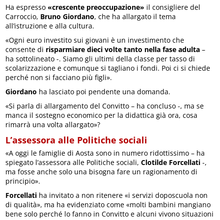
Ha espresso
«crescente preoccupazione»
il consigliere del
Carroccio,
Bruno Giordano
, che ha allargato il tema
all’istruzione e alla cultura.
«Ogni euro investito sui giovani è un investimento che
consente di
risparmiare dieci volte tanto nella fase adulta
–
ha sottolineato -. Siamo gli ultimi della classe per tasso di
scolarizzazione e comunque si tagliano i fondi. Poi ci si chiede
perché non si facciano più figli».
Giordano
ha lasciato poi pendente una domanda.
«Si parla di allargamento del Convitto – ha concluso -, ma se
manca il sostegno economico per la didattica già ora, cosa
rimarrà una volta allargato»?
L’assessora alle Politiche sociali
«A oggi le famiglie di Aosta sono in numero ridottissimo – ha
spiegato l’assessora alle Politiche sociali,
Clotilde Forcellati
-,
ma fosse anche solo una bisogna fare un ragionamento di
principio».
Forcellati
ha invitato a non ritenere «i servizi doposcuola non
di qualità», ma ha evidenziato come «molti bambini mangiano
bene solo perché lo fanno in Convitto e alcuni vivono situazioni