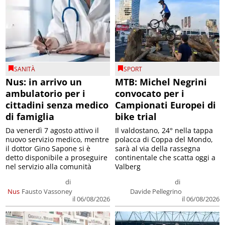
SANITÀ
SPORT
Nus: in arrivo un
MTB: Michel Negrini
ambulatorio per i
convocato per i
cittadini senza medico
Campionati Europei di
di famiglia
bike trial
Da venerdì 7 agosto attivo il
Il valdostano, 24° nella tappa
nuovo servizio medico, mentre
polacca di Coppa del Mondo,
il dottor Gino Sapone si è
sarà al via della rassegna
detto disponibile a proseguire
continentale che scatta oggi a
nel servizio alla comunità
Valberg
di
di
Nus
Fausto Vassoney
Davide Pellegrino
il 06/08/2026
il 06/08/2026