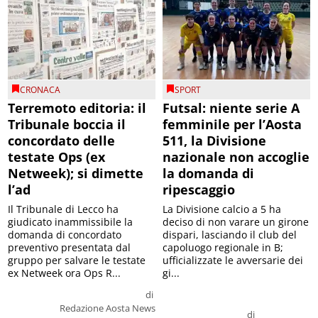
CRONACA
SPORT
Terremoto editoria: il
Futsal: niente serie A
Tribunale boccia il
femminile per l’Aosta
concordato delle
511, la Divisione
testate Ops (ex
nazionale non accoglie
Netweek); si dimette
la domanda di
l’ad
ripescaggio
Il Tribunale di Lecco ha
La Divisione calcio a 5 ha
giudicato inammissibile la
deciso di non varare un girone
domanda di concordato
dispari, lasciando il club del
preventivo presentata dal
capoluogo regionale in B;
gruppo per salvare le testate
ufficializzate le avversarie dei
ex Netweek ora Ops R...
gi...
di
Redazione Aosta News
di