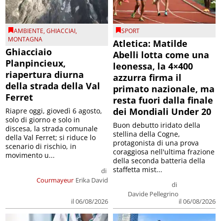
AMBIENTE
,
GHIACCIAI
,
SPORT
MONTAGNA
Atletica: Matilde
Ghiacciaio
Abelli lotta come una
Planpincieux,
leonessa, la 4×400
riapertura diurna
azzurra firma il
della strada della Val
primato nazionale, ma
Ferret
resta fuori dalla finale
dei Mondiali Under 20
Riapre oggi, giovedì 6 agosto,
solo di giorno e solo in
Buon debutto iridato della
discesa, la strada comunale
stellina della Cogne,
della Val Ferret; si riduce lo
protagonista di una prova
scenario di rischio, in
coraggiosa nell'ultima frazione
movimento u...
della seconda batteria della
staffetta mist...
di
Courmayeur
Erika David
di
Davide Pellegrino
il 06/08/2026
il 06/08/2026