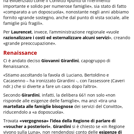
ha evidenziato come il Convitto «punto di riferimento
importante e solido per numerose famiglie», sia stato di fatto
«comparato a un doposcuola», nonostante negli anni abbiamo
fornito «grande sostegno, anche dal punto di vista sociale, alle
famiglie più fragili».
Per
Laurencet
, invece, l’amministrazione regionale «vuole
razionalizzare i costi ed esternalizzare alcuni servizi
», creando
«grande preoccupazione».
Renaissance
Ci è andato deciso
Giovanni Girardini
, capogruppo di
Renaissance.
«Stiamo ascoltando la favola di Luciano, Bertoldino e
Cacasenno – ha ironizzato Girardini -, con l’assessore (Caveri
ndr.) che si diverte a fare un caos dopo l’altro».
Secondo
Girardini
, infatti, la delibera 661 non solo «non
risponde alle esigenze delle famiglie», ma anzi «tira una
martellata alle famiglie bisognose
dei servizi del Convitto»,
riducendolo a «a doposcuola».
Trovata
«vergognosa» l’idea della Regione di parlare di
«voucher a posteriori»
,
Girardini
si è chiesto se «in Regione
vivono sulla Luna», non rendendosi conto delle
esigenze di