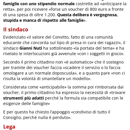
famiglie con uno stipendio normale
costrette ad «anticipare la
retta», per poi ricevere «forse un voucher di 800 euro a fronte
di una spesa di oltre 1.200.
Questa delibera è vergognosa,
stupida e manca di rispetto alle famiglie
».
Il sindaco
Evidenziato «il valore del Convitto, fatto di una comunità
educante che concorda sul tipo di presa in cura dei ragazzi», il
sindaco
Gianni Nuti
ha sottolineato «la portata del tema» e ha
rivelato le interlocuzioni già avvenute «con i soggetti in gioco».
Secondo il primo cittadino non «è automatico» che il sostegno
per tramite dei voucher faccia «scadere il servizio o lo faccia
omologare a un normale doposcuola», e a quanto pare «non ci
risulta la volontà di smantellare un modello».
Considerata come «anticipabile» la somma poi rimborsata dai
voucher, il primo cittadino ha espresso la necessità di «trovare
strumenti più adatti
perché la formula sia compatibile con le
esigenze delle famiglie»
E per questo ha chiesto l’appoggio «condiviso di tutto il
Consiglio, perché nulla è perduto».
Lega