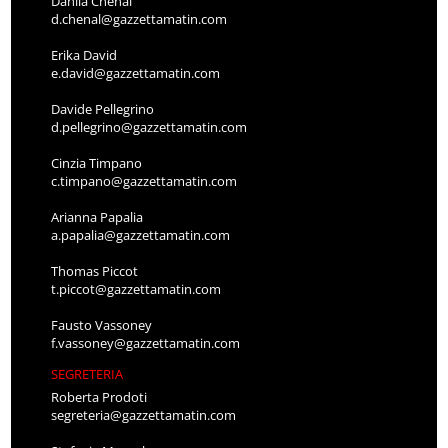
Danila Chenal
d.chenal@gazzettamatin.com
Erika David
e.david@gazzettamatin.com
Davide Pellegrino
d.pellegrino@gazzettamatin.com
Cinzia Timpano
c.timpano@gazzettamatin.com
Arianna Papalia
a.papalia@gazzettamatin.com
Thomas Piccot
t.piccot@gazzettamatin.com
Fausto Vassoney
f.vassoney@gazzettamatin.com
SEGRETERIA
Roberta Prodoti
segreteria@gazzettamatin.com