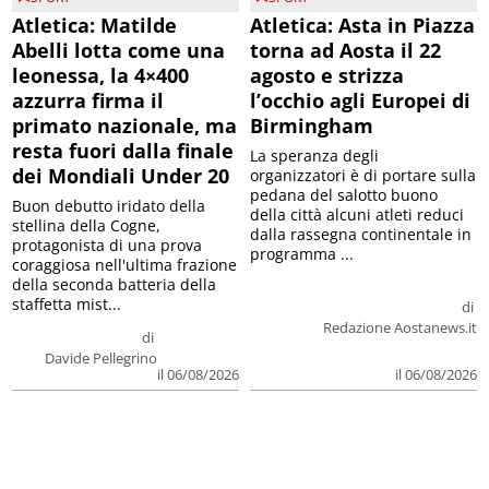
Atletica: Matilde
Atletica: Asta in Piazza
Abelli lotta come una
torna ad Aosta il 22
leonessa, la 4×400
agosto e strizza
azzurra firma il
l’occhio agli Europei di
primato nazionale, ma
Birmingham
resta fuori dalla finale
La speranza degli
dei Mondiali Under 20
organizzatori è di portare sulla
pedana del salotto buono
Buon debutto iridato della
della città alcuni atleti reduci
stellina della Cogne,
dalla rassegna continentale in
protagonista di una prova
programma ...
coraggiosa nell'ultima frazione
della seconda batteria della
staffetta mist...
di
Redazione Aostanews.it
di
Davide Pellegrino
il 06/08/2026
il 06/08/2026