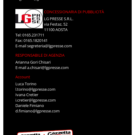
CONCESSIONARIA DI PUBBLICITÀ
LG PRESSE S.R.L.
via Festaz, 52
11100 AOSTA
Tel: 0165.231711
Fax: 0165.1820141
E-mail
segreteria@lgpresse.com
RESPONSABILE DI AGENZIA
Arianna Gori Chisari
E-mail
a.chisari@lgpresse.com
Account
Luca Torino
l.torino@lgpresse.com
Ivana Cretier
i.cretier@lgpresse.com
Daniele Fimiano
d.fimiano@lgpresse.com