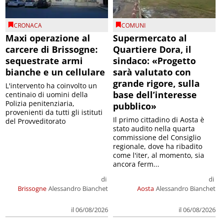
CRONACA
COMUNI
Maxi operazione al
Supermercato al
carcere di Brissogne:
Quartiere Dora, il
sequestrate armi
sindaco: «Progetto
bianche e un cellulare
sarà valutato con
grande rigore, sulla
L'intervento ha coinvolto un
base dell’interesse
centinaio di uomini della
Polizia penitenziaria,
pubblico»
provenienti da tutti gli istituti
Il primo cittadino di Aosta è
del Provveditorato
stato audito nella quarta
commissione del Consiglio
regionale, dove ha ribadito
come l'iter, al momento, sia
ancora ferm...
di
di
Brissogne
Alessandro Bianchet
Aosta
Alessandro Bianchet
il 06/08/2026
il 06/08/2026