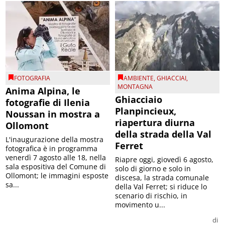
FOTOGRAFIA
AMBIENTE
,
GHIACCIAI
,
MONTAGNA
Anima Alpina, le
Ghiacciaio
fotografie di Ilenia
Planpincieux,
Noussan in mostra a
riapertura diurna
Ollomont
della strada della Val
L'inaugurazione della mostra
Ferret
fotografica è in programma
venerdì 7 agosto alle 18, nella
Riapre oggi, giovedì 6 agosto,
sala espositiva del Comune di
solo di giorno e solo in
Ollomont; le immagini esposte
discesa, la strada comunale
sa...
della Val Ferret; si riduce lo
scenario di rischio, in
movimento u...
di