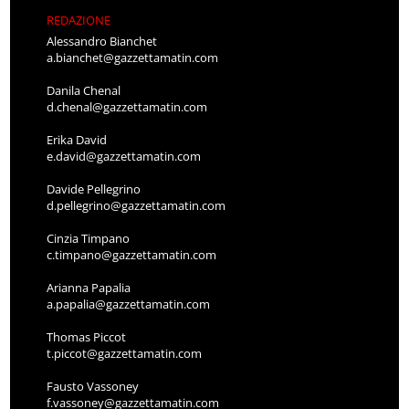
REDAZIONE
Alessandro Bianchet
a.bianchet@gazzettamatin.com
Danila Chenal
d.chenal@gazzettamatin.com
Erika David
e.david@gazzettamatin.com
Davide Pellegrino
d.pellegrino@gazzettamatin.com
Cinzia Timpano
c.timpano@gazzettamatin.com
Arianna Papalia
a.papalia@gazzettamatin.com
Thomas Piccot
t.piccot@gazzettamatin.com
Fausto Vassoney
f.vassoney@gazzettamatin.com