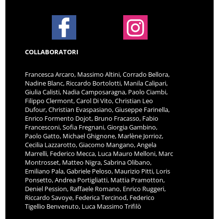
COLLABORATORI
Francesca Arcaro, Massimo Altini, Corrado Bellora,
Nadine Blanc, Riccardo Bortolotti, Manila Calipari,
Giulia Calisti, Nadia Camposaragna, Paolo Ciambi,
Filippo Clermont, Carol Di Vito, Christian Leo
Dufour, Christian Evaspasiano, Giuseppe Farinella,
Enrico Formento Dojot, Bruno Fracasso, Fabio
Francesconi, Sofia Fregnani, Giorgia Gambino,
Paolo Gatto, Michael Ghignone, Marlène Jorrioz,
Cecilia Lazzarotto, Giacomo Mangano, Angela
Marrelli, Federico Mecca, Luca Mauro Melloni, Marc
Montrosset, Matteo Nigra, Sabrina Olibano,
Emiliano Pala, Gabriele Peloso, Maurizio Pitti, Loris
Ponsetto, Andrea Portigliatti, Mattia Pramotton,
Deniel Pession, Raffaele Romano, Enrico Ruggeri,
Riccardo Savoye, Federica Tercinod, Federico
Tigellio Benvenuto, Luca Massimo Trifilò