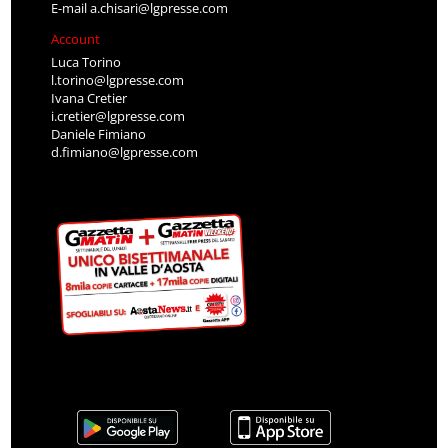
E-mail
a.chisari@lgpresse.com
Account
Luca Torino
l.torino@lgpresse.com
Ivana Cretier
i.cretier@lgpresse.com
Daniele Fimiano
d.fimiano@lgpresse.com