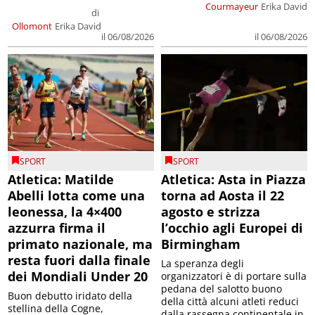
Courmayeur
Erika David
di
Ollomont
Erika David
il 06/08/2026
il 06/08/2026
SPORT
SPORT
Atletica: Matilde
Atletica: Asta in Piazza
Abelli lotta come una
torna ad Aosta il 22
leonessa, la 4×400
agosto e strizza
azzurra firma il
l’occhio agli Europei di
primato nazionale, ma
Birmingham
resta fuori dalla finale
La speranza degli
dei Mondiali Under 20
organizzatori è di portare sulla
pedana del salotto buono
Buon debutto iridato della
della città alcuni atleti reduci
stellina della Cogne,
dalla rassegna continentale in