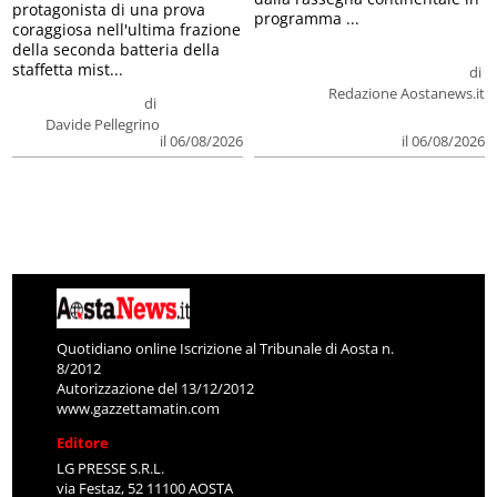
protagonista di una prova
programma ...
coraggiosa nell'ultima frazione
della seconda batteria della
staffetta mist...
di
Redazione Aostanews.it
di
Davide Pellegrino
il 06/08/2026
il 06/08/2026
Quotidiano online Iscrizione al Tribunale di Aosta n.
8/2012
Autorizzazione del 13/12/2012
www.gazzettamatin.com
Editore
LG PRESSE S.R.L.
via Festaz, 52 11100 AOSTA