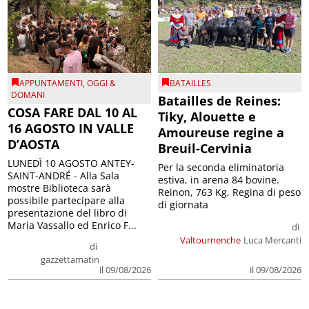
APPUNTAMENTI
,
OGGI &
BATAILLES
DOMANI
Batailles de Reines:
COSA FARE DAL 10 AL
Tiky, Alouette e
16 AGOSTO IN VALLE
Amoureuse regine a
D’AOSTA
Breuil-Cervinia
LUNEDÌ 10 AGOSTO ANTEY-
Per la seconda eliminatoria
SAINT-ANDRÉ - Alla Sala
estiva, in arena 84 bovine.
mostre Biblioteca sarà
Reinon, 763 Kg, Regina di peso
possibile partecipare alla
di giornata
presentazione del libro di
Maria Vassallo ed Enrico F...
di
Valtournenche
Luca Mercanti
di
gazzettamatin
il 09/08/2026
il 09/08/2026