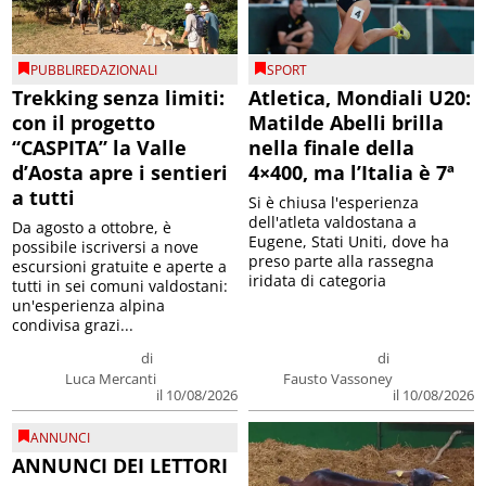
PUBBLIREDAZIONALI
SPORT
Trekking senza limiti:
Atletica, Mondiali U20:
con il progetto
Matilde Abelli brilla
“CASPITA” la Valle
nella finale della
d’Aosta apre i sentieri
4×400, ma l’Italia è 7ª
a tutti
Si è chiusa l'esperienza
dell'atleta valdostana a
Da agosto a ottobre, è
Eugene, Stati Uniti, dove ha
possibile iscriversi a nove
preso parte alla rassegna
escursioni gratuite e aperte a
iridata di categoria
tutti in sei comuni valdostani:
un'esperienza alpina
condivisa grazi...
di
di
Luca Mercanti
Fausto Vassoney
il 10/08/2026
il 10/08/2026
ANNUNCI
ANNUNCI DEI LETTORI