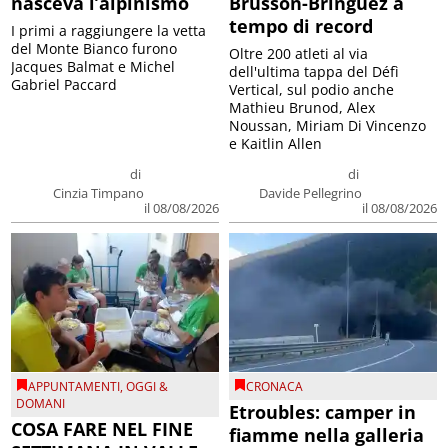
nasceva l’alpinismo
Brusson-Bringuez a
tempo di record
I primi a raggiungere la vetta
del Monte Bianco furono
Oltre 200 atleti al via
Jacques Balmat e Michel
dell'ultima tappa del Défì
Gabriel Paccard
Vertical, sul podio anche
Mathieu Brunod, Alex
Noussan, Miriam Di Vincenzo
e Kaitlin Allen
di
di
Cinzia Timpano
Davide Pellegrino
il 08/08/2026
il 08/08/2026
APPUNTAMENTI
,
OGGI &
CRONACA
DOMANI
Etroubles: camper in
COSA FARE NEL FINE
fiamme nella galleria