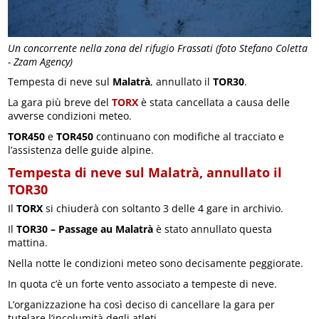
Un concorrente nella zona del rifugio Frassati (foto Stefano Coletta
- Zzam Agency)
Tempesta di neve sul
Malatrà
, annullato il
TOR30
.
La gara più breve del
TORX
è stata cancellata a causa delle
avverse condizioni meteo.
TOR450
e
TOR450
continuano con modifiche al tracciato e
l’assistenza delle guide alpine.
Tempesta di neve sul Malatrà, annullato il
TOR30
Il
TORX
si chiuderà con soltanto 3 delle 4 gare in archivio.
Il
TOR30 – Passage au Malatrà
è stato annullato questa
mattina.
Nella notte le condizioni meteo sono decisamente peggiorate.
In quota c’è un forte vento associato a tempeste di neve.
L’organizzazione ha così deciso di cancellare la gara per
tutelare l’incolumità degli atleti.