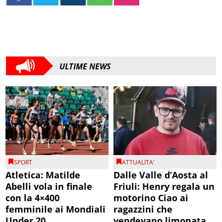
ULTIME NEWS
SPORT
ATTUALITA'
Atletica: Matilde
Dalle Valle d’Aosta al
Abelli vola in finale
Friuli: Henry regala un
con la 4×400
motorino Ciao ai
femminile ai Mondiali
ragazzini che
Under 20
vendevano limonata