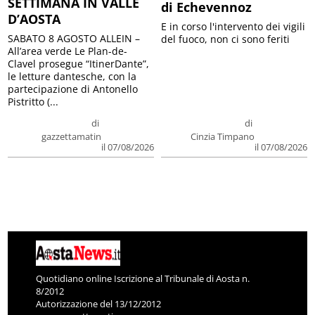
SETTIMANA IN VALLE
di Echevennoz
D’AOSTA
E in corso l'intervento dei vigili
SABATO 8 AGOSTO ALLEIN –
del fuoco, non ci sono feriti
All’area verde Le Plan-de-
Clavel prosegue “ItinerDante”,
le letture dantesche, con la
partecipazione di Antonello
Pistritto (...
di
di
gazzettamatin
Cinzia Timpano
il 07/08/2026
il 07/08/2026
Quotidiano online Iscrizione al Tribunale di Aosta n.
8/2012
Autorizzazione del 13/12/2012