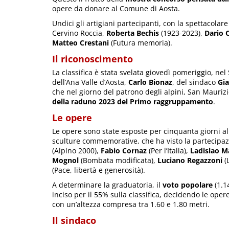
opere da donare al Comune di Aosta.
Undici gli artigiani partecipanti, con la spettacolar
Cervino Roccia,
Roberta Bechis
(1923-2023),
Dario 
Matteo Crestani
(Futura memoria).
Il riconoscimento
La classifica è stata svelata giovedì pomeriggio, ne
dell’Ana Valle d’Aosta,
Carlo Bionaz
, del sindaco
Gia
che nel giorno del patrono degli alpini, San Mauriz
della raduno 2023 del Primo raggruppamento
.
Le opere
Le opere sono state esposte per cinquanta giorni al
sculture commemorative, che ha visto la partecipazi
(Alpino 2000),
Fabio Cornaz
(Per l’Italia),
Ladislao M
Mognol
(Bombata modificata),
Luciano Regazzoni
(
(Pace, libertà e generosità).
A determinare la graduatoria, il
voto popolare
(1.1
inciso per il 55% sulla classifica, decidendo le ope
con un’altezza compresa tra 1.60 e 1.80 metri.
Il sindaco