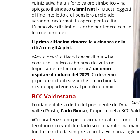
«L’iniziativa ha un forte valore simbolico – ha
spiegato il sindaco
Gianni Nuti
-. Questi oggetti
di fine intelletto e di pensiero profondo
saranno trasformati in opere per la città.
L’uomo vive di simboli, anche per tenere con sé
le cose perdute».
Il primo cittadino rimarca la vicinanza della
città con gli Alpini.
«Aosta dovrà attivarsi ancor di più – ha
concluso -. A Ivrea abbiamo ricevuto un
importante testimone e sarà
un onore
ospitare il raduno del 2023
. Ci dovremo
popolare di tanti segni che rimarchino la
nostra appartenenza al popolo alpino».
BCC Valdostana
Carl
Fondamentale, a detta del presidente dell’Ana
Valle d’Aosta,
Carlo Bionaz
, l’apporto della BCC Val
«Ci caratterizziamo per la vicinanza al territorio – h
territorio non vuol dire farlo solo a parole, ma mani
Inoltre, è nota da sempre la nostra vicinanza agli art