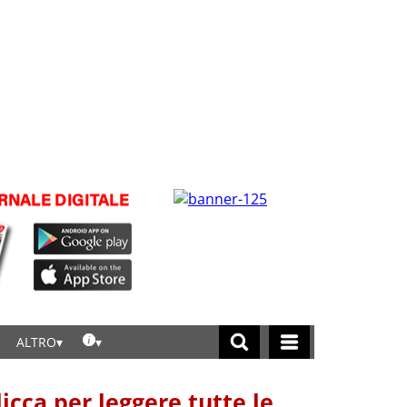
ALTRO
licca per leggere tutte le