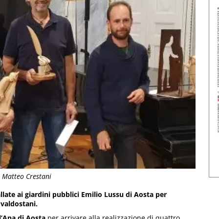
e Matteo Crestani
ate ai giardini pubblici Emilio Lussu di Aosta per
 valdostani.
’Ana di Aosta
per arrivare alla realizzazione di quattro