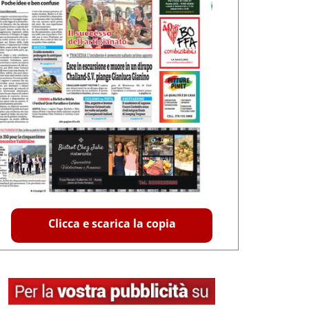
Clicca e scarica la copia