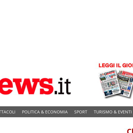
TTACOLI
POLITICA & ECONOMIA
SPORT
TURISMO & EVENTI
C