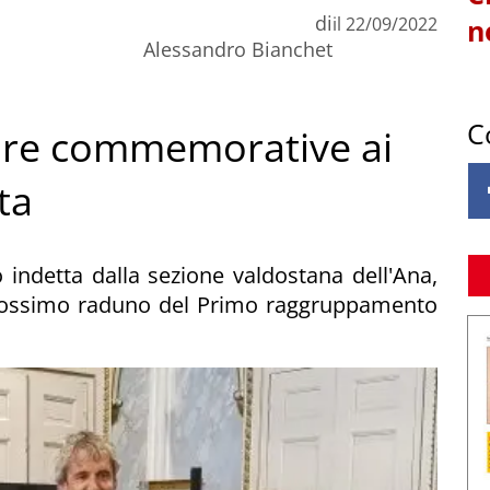
di
il
22/09/2022
n
Alessandro Bianchet
C
ture commemorative ai
ta
 indetta dalla sezione valdostana dell'Ana,
 prossimo raduno del Primo raggruppamento