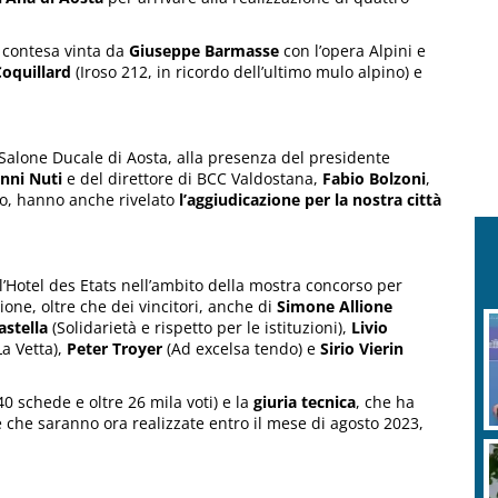
e contesa vinta da
Giuseppe Barmasse
con l’opera Alpini e
Coquillard
(Iroso 212, in ricordo dell’ultimo mulo alpino) e
l Salone Ducale di Aosta, alla presenza del presidente
nni Nuti
e del direttore di BCC Valdostana,
Fabio Bolzoni
,
io, hanno anche rivelato
l’aggiudicazione per la nostra città
l’Hotel des Etats nell’ambito della mostra concorso per
one, oltre che dei vincitori, anche di
Simone Allione
astella
(Solidarietà e rispetto per le istituzioni),
Livio
La Vetta),
Peter Troyer
(Ad excelsa tendo) e
Sirio Vierin
40 schede e oltre 26 mila voti) e la
giuria tecnica
, che ha
re che saranno ora realizzate entro il mese di agosto 2023,