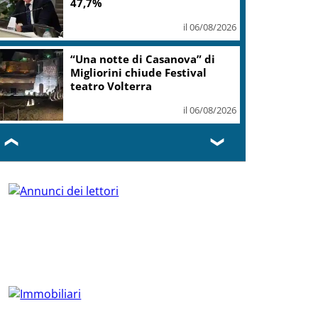
47,7%
il 06/08/2026
“Una notte di Casanova” di
Migliorini chiude Festival
teatro Volterra
il 06/08/2026
❮
❯