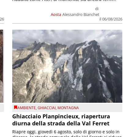
di
Aosta
Alessandro Bianchet
026
il 06/08/2026
AMBIENTE
,
GHIACCIAI
,
MONTAGNA
Ghiacciaio Planpincieux, riapertura
diurna della strada della Val Ferret
Riapre oggi, giovedì 6 agosto, solo di giorno e solo in