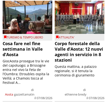
TURISMO & TEMPO LIBERO
ATTUALITA'
Cosa fare nel fine
Corpo forestale della
settimana in Valle
Valle d’Aosta: 12 nuovi
d’Aosta
agenti in servizio in 8
stazioni
GiocAosta prosegue tra le vie
del capoluogo; a Brissogne
Questa mattina, a palazzo
entra nel vivo la Feta de
regionale, si è tenuta la
l’Oumbra; Etroubles ospita la
cerimonia di giuramento
Veillà; a Chamois tocca al
Festival A...
di
di
Aosta
gazzettamatin
ethienne bredy
il 07/08/2026
il 07/08/2026