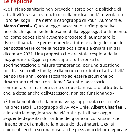
Le repliche
«Se il Piano sanitario non prevede risorse per le politiche di
attrattività, vista la situazione della nostra sanità, diventa un
libro dei sogni – ha detto il capogruppo di Pour l’Autonomie,
Marco Carrel
-. Questa legge nasce su di un’impugnativa:
ricordo che già in sede di esame della legge oggetto di ricorso,
noi come opposizioni avevamo proposto di aumentare le
risorse finanziarie per estenderle a tutte le categorie, questo
per sottolineare come la nostra posizione sia chiara sin dal
dicembre 2021. Una proposta che era stata respinta dalla
maggioranza. Oggi, ci preoccupa la differenza tra
sperimentazione e misura temporanea, per una questione
politica: se a mille famiglie diamo un contributo di attrattività
per soli tre anni, come facciamo ad essere sicuri che poi
rimarranno nel nostro sistema? Sarebbe necessario
confrontarsi in maniera seria su questa misura di attrattività
che, a detta anche dell’Assessore, non sta funzionando»
«È fondamentale che la norma venga approvata così com’è –
ha precisato il Capogruppo di AV-VdA Unie,
Albert Chatrian
-,
e intanto la maggioranza ha già anticipato il passaggio
seguente depositando l’ordine del giorno in cui si sancisce
l’intenzione di ampliare la platea dei destinatari. Oggi si
chiude il cerchio su una misura che possiamo definire epocale