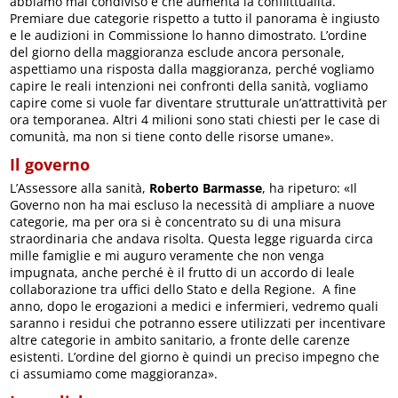
abbiamo mai condiviso e che aumenta la conflittualità.
Premiare due categorie rispetto a tutto il panorama è ingiusto
e le audizioni in Commissione lo hanno dimostrato. L’ordine
del giorno della maggioranza esclude ancora personale,
aspettiamo una risposta dalla maggioranza, perché vogliamo
capire le reali intenzioni nei confronti della sanità, vogliamo
capire come si vuole far diventare strutturale un’attrattività per
ora temporanea. Altri 4 milioni sono stati chiesti per le case di
comunità, ma non si tiene conto delle risorse umane».
Il governo
L’Assessore alla sanità,
Roberto Barmasse
, ha ripeturo: «Il
Governo non ha mai escluso la necessità di ampliare a nuove
categorie, ma per ora si è concentrato su di una misura
straordinaria che andava risolta. Questa legge riguarda circa
mille famiglie e mi auguro veramente che non venga
impugnata, anche perché è il frutto di un accordo di leale
collaborazione tra uffici dello Stato e della Regione. A fine
anno, dopo le erogazioni a medici e infermieri, vedremo quali
saranno i residui che potranno essere utilizzati per incentivare
altre categorie in ambito sanitario, a fronte delle carenze
esistenti. L’ordine del giorno è quindi un preciso impegno che
ci assumiamo come maggioranza».