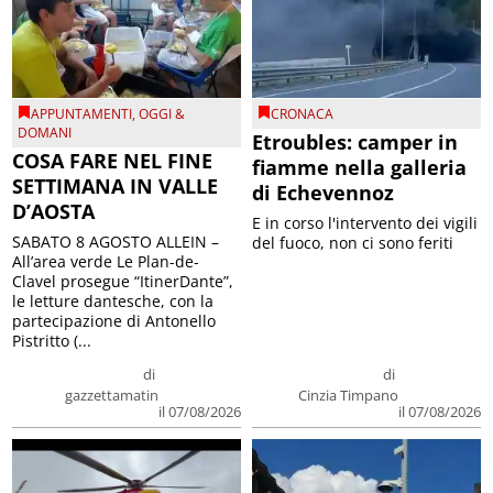
APPUNTAMENTI
,
OGGI &
CRONACA
DOMANI
Etroubles: camper in
COSA FARE NEL FINE
fiamme nella galleria
SETTIMANA IN VALLE
di Echevennoz
D’AOSTA
E in corso l'intervento dei vigili
SABATO 8 AGOSTO ALLEIN –
del fuoco, non ci sono feriti
All’area verde Le Plan-de-
Clavel prosegue “ItinerDante”,
le letture dantesche, con la
partecipazione di Antonello
Pistritto (...
di
di
gazzettamatin
Cinzia Timpano
il 07/08/2026
il 07/08/2026