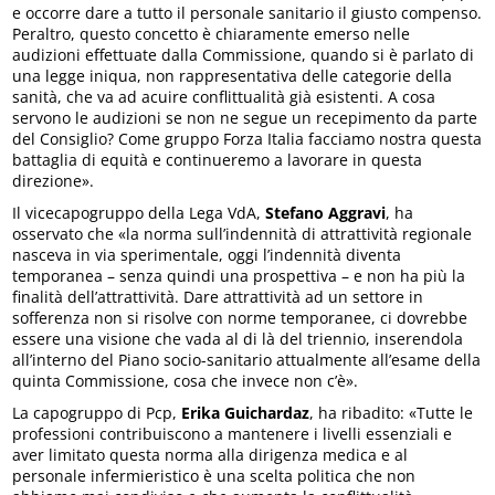
e occorre dare a tutto il personale sanitario il giusto compenso.
Peraltro, questo concetto è chiaramente emerso nelle
audizioni effettuate dalla Commissione, quando si è parlato di
una legge iniqua, non rappresentativa delle categorie della
sanità, che va ad acuire conflittualità già esistenti. A cosa
servono le audizioni se non ne segue un recepimento da parte
del Consiglio? Come gruppo Forza Italia facciamo nostra questa
battaglia di equità e continueremo a lavorare in questa
direzione».
Il vicecapogruppo della Lega VdA,
Stefano Aggravi
, ha
osservato che «la norma sull’indennità di attrattività regionale
nasceva in via sperimentale, oggi l’indennità diventa
temporanea – senza quindi una prospettiva – e non ha più la
finalità dell’attrattività. Dare attrattività ad un settore in
sofferenza non si risolve con norme temporanee, ci dovrebbe
essere una visione che vada al di là del triennio, inserendola
all’interno del Piano socio-sanitario attualmente all’esame della
quinta Commissione, cosa che invece non c’è».
La capogruppo di Pcp,
Erika Guichardaz
, ha ribadito: «Tutte le
professioni contribuiscono a mantenere i livelli essenziali e
aver limitato questa norma alla dirigenza medica e al
personale infermieristico è una scelta politica che non