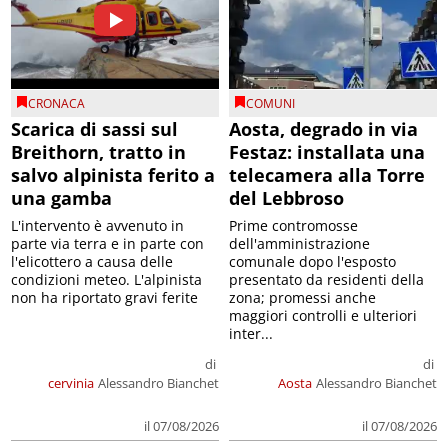
CRONACA
COMUNI
Scarica di sassi sul
Aosta, degrado in via
Breithorn, tratto in
Festaz: installata una
salvo alpinista ferito a
telecamera alla Torre
una gamba
del Lebbroso
L'intervento è avvenuto in
Prime contromosse
parte via terra e in parte con
dell'amministrazione
l'elicottero a causa delle
comunale dopo l'esposto
condizioni meteo. L'alpinista
presentato da residenti della
non ha riportato gravi ferite
zona; promessi anche
maggiori controlli e ulteriori
inter...
di
di
cervinia
Alessandro Bianchet
Aosta
Alessandro Bianchet
il 07/08/2026
il 07/08/2026