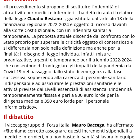
«Il provvedimento si propone di sostituire l’indennità di
attrattività per medici e infermieri – ha detto in aula il relatore
della legge
Claudio Restano
-, già istituita dall’articolo 18 della
finanziaria regionale 2022-2024 e oggetto di ricorso davanti
alla Corte Costituzionale, con un’indennità sanitaria
temporanea. La proposta attuale discende dal confronto con lo
Stato proprio per superare le criticità oggetto di contenzioso e
si differenzia non solo nella definizione ma anche per la
finalità: il disegno di legge individua, infatti, misure
organizzative, urgenti e temporanee per il triennio 2022-2024,
che consentono di fronteggiare gli impatti della pandemia da
Covid-19 nel passaggio dallo stato di emergenza alla fase
successiva, sopperendo alla carenza di personale sanitario
indispensabile ad assicurare le prestazioni sanitarie e le
attività previste dai Livelli essenziali di assistenza. L’indennità
temporaneamente fissata è pari a 800 euro lorde per la
dirigenza medica e 350 euro lorde per il personale
infermieristico».
I
l dibattito
Il vicecapogruppo di Forza Italia,
Mauro Baccega
, ha affermato:
«
R
iteniamo corretto assegnare questi incrementi stipendiali a
medici e infermieri, ma non basta: in sanità si lavora in équipe