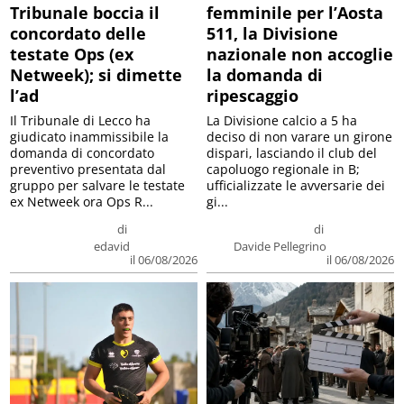
Tribunale boccia il
femminile per l’Aosta
concordato delle
511, la Divisione
testate Ops (ex
nazionale non accoglie
Netweek); si dimette
la domanda di
l’ad
ripescaggio
Il Tribunale di Lecco ha
La Divisione calcio a 5 ha
giudicato inammissibile la
deciso di non varare un girone
domanda di concordato
dispari, lasciando il club del
preventivo presentata dal
capoluogo regionale in B;
gruppo per salvare le testate
ufficializzate le avversarie dei
ex Netweek ora Ops R...
gi...
di
di
edavid
Davide Pellegrino
il 06/08/2026
il 06/08/2026