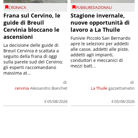
CRONACA
PUBBLIREDAZIONALI
Frana sul Cervino, le
Stagione invernale,
guide di Breuil
nuove opportunità di
Cervinia bloccano le
lavoro a La Thuile
ascensioni
Funivie Piccolo San Bernardo
apre le selezioni per addetti
La decisione delle guide di
alle casse, addetti alle piste,
Breuil Cervinia è scattata a
addetti agli impianti,
seguito della frana di oggi
conduttori e meccanici di
sulla parete sud del Cervino;
mezzi batt...
gli esperti raccomandano
massima at...
di
di
cervinia
Alessandro Bianchet
La Thuile
gazzettamatin
il 05/08/2026
il 05/08/2026