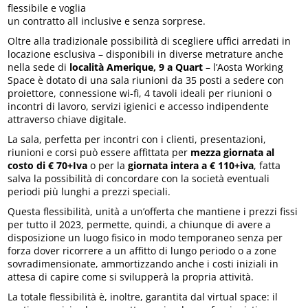
flessibile e voglia
un contratto all inclusive e senza sorprese.
Oltre alla tradizionale possibilità di scegliere uffici arredati in
locazione esclusiva – disponibili in diverse metrature anche
nella sede di
località Amerique, 9 a Quart
– l’Aosta Working
Space è dotato di una sala riunioni da 35 posti a sedere con
proiettore, connessione wi-fi, 4 tavoli ideali per riunioni o
incontri di lavoro, servizi igienici e accesso indipendente
attraverso chiave digitale.
La sala, perfetta per incontri con i clienti, presentazioni,
riunioni e corsi può essere affittata per
mezza giornata al
costo di € 70+Iva
o per la
giornata intera a € 110+iva
, fatta
salva la possibilità di concordare con la società eventuali
periodi più lunghi a prezzi speciali.
Questa flessibilità, unità a un’offerta che mantiene i prezzi fissi
per tutto il 2023, permette, quindi, a chiunque di avere a
disposizione un luogo fisico in modo temporaneo senza per
forza dover ricorrere a un affitto di lungo periodo o a zone
sovradimensionate, ammortizzando anche i costi iniziali in
attesa di capire come si svilupperà la propria attività.
La totale flessibilità è, inoltre, garantita dal virtual space: il