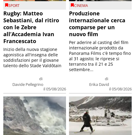
SPORT
CINEMA
Rugby: Matteo
Produzione
Sebastiani, dal ritiro
internazionale cerca
con le Zebre
comparse per un
all’Accademia Ivan
nuovo film
Francescato
Per aderire al casting del film
internazionale prodotto da
Inizio della nuova stagione
Panorama Films c'è tempo fino
agonistica all'insegna delle
al 31 agosto; le riprese si
soddisfazioni per il giovane
terranno tra il 21 e 25
talento dello Stade Valdôtain
settembre...
di
di
Davide Pellegrino
Erika David
il 05/08/2026
il 05/08/2026