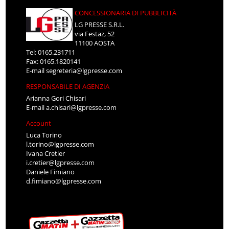
CONCESSIONARIA DI PUBBLICITÀ
LG PRESSE S.R.L.
via Festaz, 52
11100 AOSTA
Tel: 0165.231711
Fax: 0165.1820141
E-mail
segreteria@lgpresse.com
RESPONSABILE DI AGENZIA
Arianna Gori Chisari
E-mail
a.chisari@lgpresse.com
Account
Luca Torino
l.torino@lgpresse.com
Ivana Cretier
i.cretier@lgpresse.com
Daniele Fimiano
d.fimiano@lgpresse.com