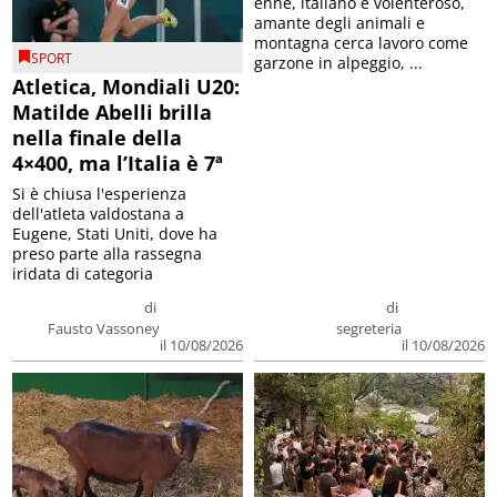
enne, italiano e volenteroso,
amante degli animali e
montagna cerca lavoro come
SPORT
garzone in alpeggio, ...
Atletica, Mondiali U20:
Matilde Abelli brilla
nella finale della
4×400, ma l’Italia è 7ª
Si è chiusa l'esperienza
dell'atleta valdostana a
Eugene, Stati Uniti, dove ha
preso parte alla rassegna
iridata di categoria
di
di
Fausto Vassoney
segreteria
il 10/08/2026
il 10/08/2026