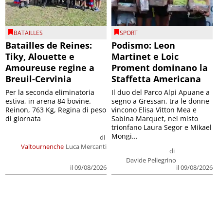
BATAILLES
SPORT
Batailles de Reines:
Podismo: Leon
Tiky, Alouette e
Martinet e Loic
Amoureuse regine a
Proment dominano la
Breuil-Cervinia
Staffetta Americana
Per la seconda eliminatoria
Il duo del Parco Alpi Apuane a
estiva, in arena 84 bovine.
segno a Gressan, tra le donne
Reinon, 763 Kg, Regina di peso
vincono Elisa Vitton Mea e
di giornata
Sabina Marquet, nel misto
trionfano Laura Segor e Mikael
Mongi...
di
Valtournenche
Luca Mercanti
di
Davide Pellegrino
il 09/08/2026
il 09/08/2026