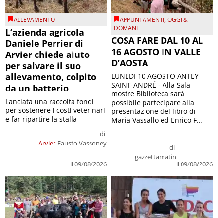
ALLEVAMENTO
APPUNTAMENTI
,
OGGI &
DOMANI
L’azienda agricola
COSA FARE DAL 10 AL
Daniele Perrier di
16 AGOSTO IN VALLE
Arvier chiede aiuto
D’AOSTA
per salvare il suo
allevamento, colpito
LUNEDÌ 10 AGOSTO ANTEY-
SAINT-ANDRÉ - Alla Sala
da un batterio
mostre Biblioteca sarà
Lanciata una raccolta fondi
possibile partecipare alla
per sostenere i costi veterinari
presentazione del libro di
e far ripartire la stalla
Maria Vassallo ed Enrico F...
di
Arvier
Fausto Vassoney
di
gazzettamatin
il 09/08/2026
il 09/08/2026