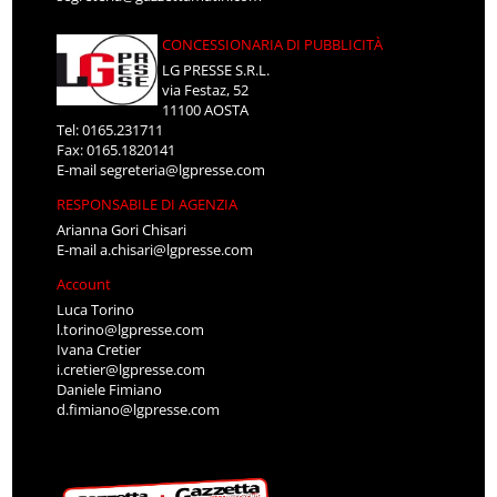
CONCESSIONARIA DI PUBBLICITÀ
LG PRESSE S.R.L.
via Festaz, 52
11100 AOSTA
Tel: 0165.231711
Fax: 0165.1820141
E-mail
segreteria@lgpresse.com
RESPONSABILE DI AGENZIA
Arianna Gori Chisari
E-mail
a.chisari@lgpresse.com
Account
Luca Torino
l.torino@lgpresse.com
Ivana Cretier
i.cretier@lgpresse.com
Daniele Fimiano
d.fimiano@lgpresse.com