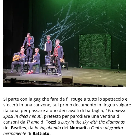
Si parte con la gag che farà da fil rouge a tutto lo spettacolo e
sfocerà in una canzone, sul primo documento in lingua volgare
italiana, per passare a uno dei cavalli di battaglia,
I Promessi
Sposi in dieci minuti
, pretesto per parodiare una ventina di
canzoni da
Ti amo
di
Tozzi
a
Lucy in the sky with the diamonds
dei
Beatles
, da
Io Vagabondo
dei
Nomadi
a
Centro di gravità
permanente
di
Battiato.