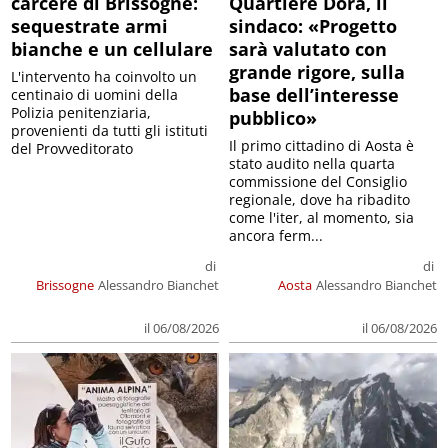
carcere di Brissogne:
Quartiere Dora, il
sequestrate armi
sindaco: «Progetto
bianche e un cellulare
sarà valutato con
grande rigore, sulla
L'intervento ha coinvolto un
base dell’interesse
centinaio di uomini della
Polizia penitenziaria,
pubblico»
provenienti da tutti gli istituti
Il primo cittadino di Aosta è
del Provveditorato
stato audito nella quarta
commissione del Consiglio
regionale, dove ha ribadito
come l'iter, al momento, sia
ancora ferm...
di
di
Brissogne
Alessandro Bianchet
Aosta
Alessandro Bianchet
il 06/08/2026
il 06/08/2026