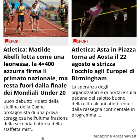
SPORT
SPORT
Atletica: Matilde
Atletica: Asta in Piazza
Abelli lotta come una
torna ad Aosta il 22
leonessa, la 4×400
agosto e strizza
azzurra firma il
l’occhio agli Europei di
primato nazionale, ma
Birmingham
resta fuori dalla finale
La speranza degli
dei Mondiali Under 20
organizzatori è di portare sulla
pedana del salotto buono
Buon debutto iridato della
della città alcuni atleti reduci
stellina della Cogne,
dalla rassegna continentale in
protagonista di una prova
programma ...
coraggiosa nell'ultima frazione
della seconda batteria della
staffetta mist...
di
Redazione Aostanews.it
di