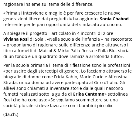
ragionare insieme sul tema delle differenze.
«Prima si interviene e meglio è per fare crescere le nuove
generazioni libere dai pregiudizi» ha aggiunto
Sonia Chabod
,
referente per le pari opportunità del sindacato autonomo.
A spiegare il progetto – articolato in 4 incontri di 2 ore –
Viviana Rosi
di Solal. «Nella scuola dell’infanzia – ha raccontato
– proponiamo di ragionare sulle differenze anche attraverso il
libro a fumetti di Maicol & Mirko Palla Rossa e Palla Blu, storia
di un tondo e un quadrato dove l’amicizia arrotonda tutto».
Per la scuola primaria il tema di riflessione sono le professioni
«per uscire dagli stereotipi di genere. Lo facciamo attraverso le
biografie di donne come Frida Kahlo, Marie Curie e Alfonsina
Strada, unica donna ad avere partecipato al Giro d’Italia. Gli
allievi sono chiamati a inventare storie dalle quali nascono
fumetti realizzati sotto la guida di
Erika Centomo
» sottolinea
Rosi che ha concluso: «Se vogliamo scommettere su una
società plurale si deve lavorare con i bambini piccoli».
(da.ch.)