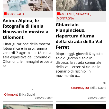
FOTOGRAFIA
AMBIENTE
,
GHIACCIAI
,
MONTAGNA
Anima Alpina, le
Ghiacciaio
fotografie di Ilenia
Planpincieux,
Noussan in mostra a
riapertura diurna
Ollomont
della strada della Val
L'inaugurazione della mostra
Ferret
fotografica è in programma
venerdì 7 agosto alle 18, nella
Riapre oggi, giovedì 6 agosto,
sala espositiva del Comune di
solo di giorno e solo in
Ollomont; le immagini esposte
discesa, la strada comunale
sa...
della Val Ferret; si riduce lo
scenario di rischio, in
movimento u...
di
Courmayeur
Erika David
di
Ollomont
Erika David
il 06/08/2026
il 06/08/2026