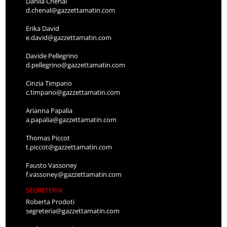
Danila Chenal
d.chenal@gazzettamatin.com
Erika David
e.david@gazzettamatin.com
Davide Pellegrino
d.pellegrino@gazzettamatin.com
Cinzia Timpano
c.timpano@gazzettamatin.com
Arianna Papalia
a.papalia@gazzettamatin.com
Thomas Piccot
t.piccot@gazzettamatin.com
Fausto Vassoney
f.vassoney@gazzettamatin.com
SEGRETERIA
Roberta Prodoti
segreteria@gazzettamatin.com