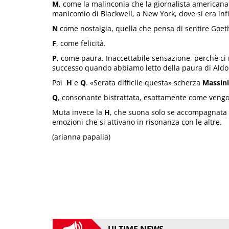
M
, come la malinconia che la giornalista american
manicomio di Blackwell, a New York, dove si era infi
N
come nostalgia, quella che pensa di sentire Goethe
F
, come felicità.
P
, come paura. Inaccettabile sensazione, perchè ci r
successo quando abbiamo letto della paura di Aldo
Poi
H
e
Q
. «Serata difficile questa» scherza
Massini
Q
, consonante bistrattata, esattamente come vengon
Muta invece la
H
, che suona solo se accompagnata 
emozioni che si attivano in risonanza con le altre.
(arianna papalia)
ULTIME NEWS