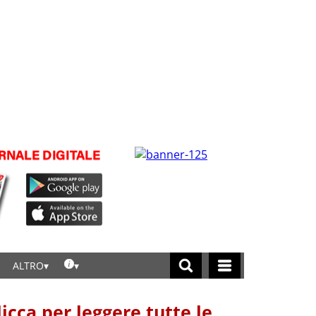
ALTRO
licca per leggere tutte le