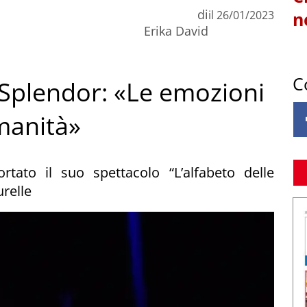
di
il
26/01/2023
n
Erika David
C
 Splendor: «Le emozioni
umanità»
tato il suo spettacolo “L’alfabeto delle
urelle