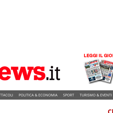
TTACOLI
POLITICA & ECONOMIA
SPORT
TURISMO & EVENTI
C