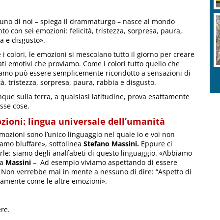
no di noi – spiega il drammaturgo – nasce al mondo
nto con sei emozioni: felicità, tristezza, sorpresa, paura,
a e disgusto».
i colori, le emozioni si mescolano tutto il giorno per creare
tati emotivi che proviamo. Come i colori tutto quello che
amo può essere semplicemente ricondotto a sensazioni di
ità, tristezza, sorpresa, paura, rabbia e disgusto.
que sulla terra, a qualsiasi latitudine, prova esattamente
esse cose.
zioni: lingua universale dell’umanità
mozioni sono l’unico linguaggio nel quale io e voi non
amo bluffare», sottolinea
Stefano Massini.
Eppure ci
rle: siamo degli analfabeti di questo linguaggio. «Abbiamo
ua
Massini
– Ad esempio viviamo aspettando di essere
ni! Non verrebbe mai in mente a nessuno di dire: “Aspetto di
ttamente come le altre emozioni».
ere.