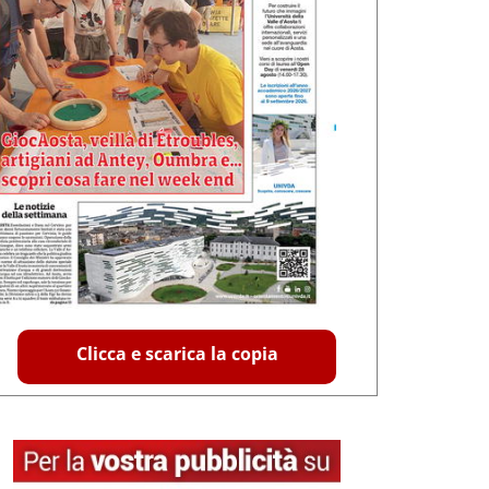
Clicca e scarica la copia