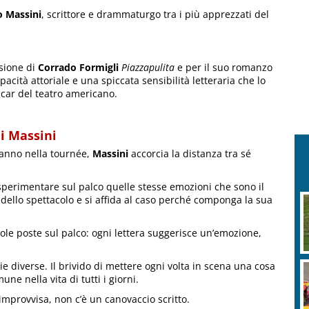
o Massini
, scrittore e drammaturgo tra i più apprezzati del
sione di
Corrado Formigli
Piazzapulita
e per il suo romanzo
pacità attoriale e una spiccata sensibilità letteraria che lo
scar del teatro americano.
di Massini
iranno nella tournée,
Massini
accorcia la distanza tra sé
sperimentare sul palco quelle stesse emozioni che sono il
 dello spettacolo e si affida al caso perché componga la sua
atole poste sul palco: ogni lettera suggerisce un’emozione,
ie diverse. Il brivido di mettere ogni volta in scena una cosa
e nella vita di tutti i giorni.
improvvisa, non c’è un canovaccio scritto.