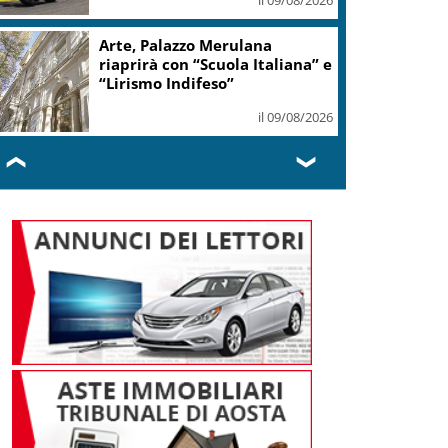
Arte, Palazzo Merulana
riaprirà con “Scuola Italiana” e
“Lirismo Indifeso”
il 09/08/2026
❮
❯