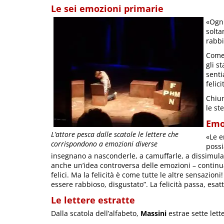
Le sei emozioni primarie
«Ognu
solta
rabbi
Come 
gli s
senti
felic
Chiun
le st
Emo
L’attore pesca dalle scatole le lettere che
«Le e
corrispondono a emozioni diverse
possi
insegnano a nasconderle, a camuffarle, a dissimula
anche un’idea controversa delle emozioni – contin
felici. Ma la felicità è come tutte le altre sensazio
essere rabbioso, disgustato”. La felicità passa, esa
Le lettere estratte
Dalla scatola dell’alfabeto,
Massini
estrae sette lett