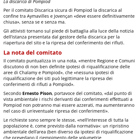
La discarica di Pompiod
Per il comitato Discarica sicura di Pompiod la discarica al
confine tra Aymavilles e Jovençan «deve essere definitivamente
chiusa», senza se e senza ma.
Gli attivisti tornano sul piede di battaglia alla luce della notizia
dell’istanza presentata dal gestore della discarica per la
riapertura del sito e la ripresa del conferimento dei rifiuti.
La nota del comitato
Il comitato puntualizza in una nota, «mentre Regione e Comuni
discutono di non ben definite ipotesi di riqualificazione delle
aree di Chalamy e Pompiod», che «nessuna ipotesi di
riqualificazione dei siti può legittimare la ripresa dei
conferimenti di rifiuti a Pompiod».
Secondo
Ernesto Pison
, portavoce del comitato, «dal punto di
vista ambientale i rischi derivanti dai conferimenti effettuati a
Pompiod non potranno mai essere azzerati, ma aumenteranno
nel caso di un’eventuale ripresa dei conferimenti».
Le richieste sono sempre le stesse, «nell’interesse di tutta la
popolazione è, come previsto dalla normativa»: un ripristino
ambientale dell’area (ben diverso da ipotesi di riqualificazione
che prevedano il riempimento delle volumetrie