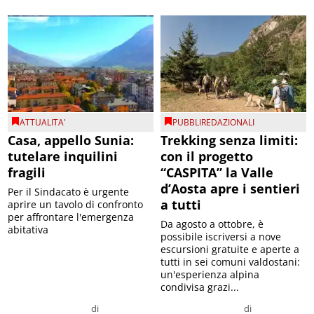
ATTUALITA'
PUBBLIREDAZIONALI
Casa, appello Sunia:
Trekking senza limiti:
tutelare inquilini
con il progetto
fragili
“CASPITA” la Valle
d’Aosta apre i sentieri
Per il Sindacato è urgente
a tutti
aprire un tavolo di confronto
per affrontare l'emergenza
Da agosto a ottobre, è
abitativa
possibile iscriversi a nove
escursioni gratuite e aperte a
tutti in sei comuni valdostani:
un'esperienza alpina
condivisa grazi...
di
di