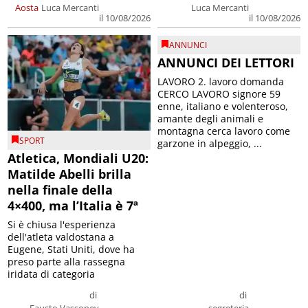
Aosta
Luca Mercanti
Luca Mercanti
il 10/08/2026
il 10/08/2026
ANNUNCI
ANNUNCI DEI LETTORI
LAVORO 2. lavoro domanda
CERCO LAVORO signore 59
enne, italiano e volenteroso,
amante degli animali e
montagna cerca lavoro come
SPORT
garzone in alpeggio, ...
Atletica, Mondiali U20:
Matilde Abelli brilla
nella finale della
4×400, ma l’Italia è 7ª
Si è chiusa l'esperienza
dell'atleta valdostana a
Eugene, Stati Uniti, dove ha
preso parte alla rassegna
iridata di categoria
di
di
Fausto Vassoney
segreteria