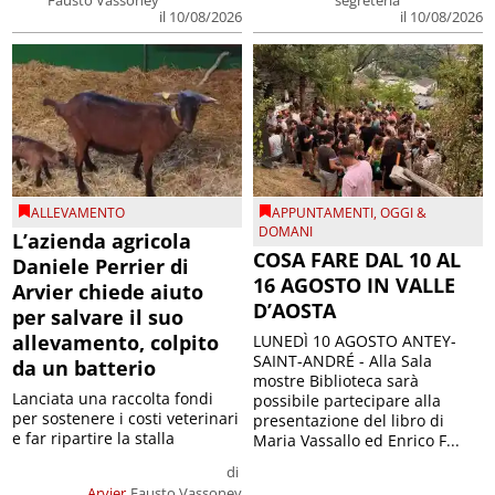
il 10/08/2026
il 10/08/2026
ALLEVAMENTO
APPUNTAMENTI
,
OGGI &
DOMANI
L’azienda agricola
COSA FARE DAL 10 AL
Daniele Perrier di
16 AGOSTO IN VALLE
Arvier chiede aiuto
D’AOSTA
per salvare il suo
allevamento, colpito
LUNEDÌ 10 AGOSTO ANTEY-
SAINT-ANDRÉ - Alla Sala
da un batterio
mostre Biblioteca sarà
Lanciata una raccolta fondi
possibile partecipare alla
per sostenere i costi veterinari
presentazione del libro di
e far ripartire la stalla
Maria Vassallo ed Enrico F...
di
Arvier
Fausto Vassoney