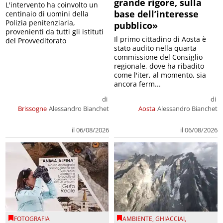
grande rigore, sulla
L'intervento ha coinvolto un
base dell’interesse
centinaio di uomini della
Polizia penitenziaria,
pubblico»
provenienti da tutti gli istituti
Il primo cittadino di Aosta è
del Provveditorato
stato audito nella quarta
commissione del Consiglio
regionale, dove ha ribadito
come l'iter, al momento, sia
ancora ferm...
di
di
Brissogne
Alessandro Bianchet
Aosta
Alessandro Bianchet
il 06/08/2026
il 06/08/2026
FOTOGRAFIA
AMBIENTE
,
GHIACCIAI
,