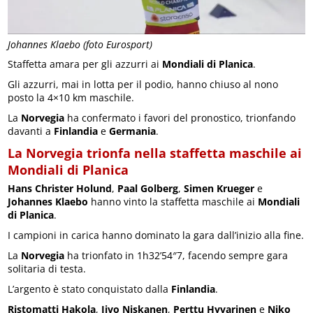
Johannes Klaebo (foto Eurosport)
Staffetta amara per gli azzurri ai
Mondiali di Planica
.
Gli azzurri, mai in lotta per il podio, hanno chiuso al nono
posto la 4×10 km maschile.
La
Norvegia
ha confermato i favori del pronostico, trionfando
davanti a
Finlandia
e
Germania
.
La Norvegia trionfa nella staffetta maschile ai
Mondiali di Planica
Hans Christer Holund
,
Paal Golberg
,
Simen Krueger
e
Johannes Klaebo
hanno vinto la staffetta maschile ai
Mondiali
di Planica
.
I campioni in carica hanno dominato la gara dall’inizio alla fine.
La
Norvegia
ha trionfato in 1h32’54″7, facendo sempre gara
solitaria di testa.
L’argento è stato conquistato dalla
Finlandia
.
Ristomatti Hakola
,
Iivo Niskanen
,
Perttu Hyvarinen
e
Niko