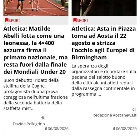
SPORT
SPORT
Atletica: Matilde
Atletica: Asta in Piazza
Abelli lotta come una
torna ad Aosta il 22
leonessa, la 4×400
agosto e strizza
azzurra firma il
l’occhio agli Europei di
primato nazionale, ma
Birmingham
resta fuori dalla finale
La speranza degli
dei Mondiali Under 20
organizzatori è di portare sulla
pedana del salotto buono
Buon debutto iridato della
della città alcuni atleti reduci
stellina della Cogne,
dalla rassegna continentale in
protagonista di una prova
programma ...
coraggiosa nell'ultima frazione
della seconda batteria della
staffetta mist...
di
Redazione Aostanews.it
di
Davide Pellegrino
il 06/08/2026
il 06/08/2026