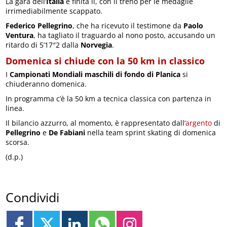
La gara dell’
Italia
è finita lì, con il treno per le medaglie
irrimediabilmente scappato.
Federico Pellegrino
, che ha ricevuto il testimone da
Paolo
Ventura
, ha tagliato il traguardo al nono posto, accusando un
ritardo di 5’17″2 dalla
Norvegia
.
Domenica si chiude con la 50 km in classico
I
Campionati Mondiali
maschili di fondo di Planica
si
chiuderanno domenica.
In programma c’è la 50 km a tecnica classica con partenza in
linea.
Il bilancio azzurro, al momento, è rappresentato dall’
argento
di
Pellegrino
e
De Fabiani
nella team sprint skating di domenica
scorsa.
(d.p.)
Condividi