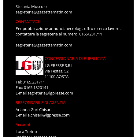
Stefania Muscolo
segreteria@gazzettamatin.com
CONTATTACI
Per pubblicazione annunci, necrologi, offro e cerco lavoro,
contattare la segreteria al numero: 0165/231711
segreteria@gazzettamatin.com
CONCESSIONARIA DI PUBBLICITÀ
LG PRESSE S.R.L.
via Festaz, 52
11100 AOSTA
Tel: 0165.231711
Fax: 0165.1820141
E-mail
segreteria@lgpresse.com
RESPONSABILE DI AGENZIA
Arianna Gori Chisari
E-mail
a.chisari@lgpresse.com
Account
Luca Torino