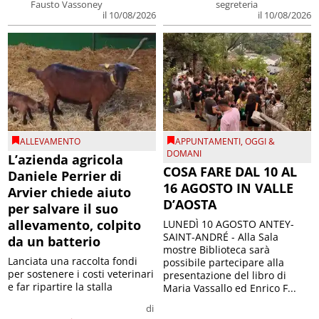
Fausto Vassoney
segreteria
il 10/08/2026
il 10/08/2026
ALLEVAMENTO
APPUNTAMENTI
,
OGGI &
DOMANI
L’azienda agricola
COSA FARE DAL 10 AL
Daniele Perrier di
16 AGOSTO IN VALLE
Arvier chiede aiuto
D’AOSTA
per salvare il suo
allevamento, colpito
LUNEDÌ 10 AGOSTO ANTEY-
SAINT-ANDRÉ - Alla Sala
da un batterio
mostre Biblioteca sarà
Lanciata una raccolta fondi
possibile partecipare alla
per sostenere i costi veterinari
presentazione del libro di
e far ripartire la stalla
Maria Vassallo ed Enrico F...
di