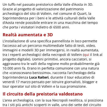
Un tuffo nel passato preistorico della Valle d’Aosta in 3D.
Grazie al progetto di valorizzazione del patrimonio
archeologico del sito di Vollein, nel comune di Quart, la
Soprintendenza per i beni e le attività culturali della Valle
d’Aosta rende possibile entrare in una macchina del tempo
che porta i visitatori indietro di 6500 anni.
Realtà aumentata e 3D
L’installazione di una specifica pannellista in loco permette
l’accesso ad un percorso multimediale fatto di testi, video,
immagini e modelli 3D per immergersi, in realtà aumentata,
tra i reperti archeologici della necropoli di Vollein (
qui
il link al
progetto digitale). Uomini primitivi, ancora cacciatori, si
aggiravano tra le valli della regione molto probabilmente già
10.000 anni fa. Erano in perfetta comunione con una natura
che «conoscevano benissimo», racconta l’archeologo della
Soprintendenza
Luca Raiteri
, durante il tour educativo di
venerdì 17 marzo pensato per istruire giornalisti, blogger e
tour operator sul sito di Vollein e la sua promozione.
Il circuito della preistoria valdostano
L’area archeologica, con la sua Necropoli neolitica, si posiziona
tra i siti più antichi scoperti in valle, uno dei sette del circuito