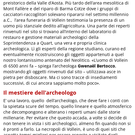
preistorico della Valle d’Aosta. Più tardo dell’area mesolitica di
Mont Fallère e del riparo di Barma Cotze dove i gruppi di
cacciatori-raccoglitori solevano ripararsi nel settimo millennio
a.C., l’area funeraria di Vollein testimonia la presenza di un
uomo più stanziale dedito all’agricoltura. Una parte dei reperti
rinvenuti nel sito si trovano all’interno del laboratorio di
restauro e gestione materiali archeologici della
Soprintendenza a Quart, una vera e propria clinica
archeologica. Lì gli esperti della regione studiano, curano ed
eventualmente ricostruiscono gli oggetti appartenuti a quel
nostro lontanissimo antenato del Neolitico. «L’uomo di Vollein
di 6500 anni fa – spiega l’archeologa
Gwenaël Bertocco
,
mostrando gli oggetti rinvenuti dal sito – utilizzava asce in
pietra per disboscare. Ma ci sono tracce di insediamenti
successivi, di cui ancora sappiamo molto poco».
Il mestiere dell’archeologo
E’ una lavoro, quello dell’archeologo, che deve fare i conti con
la spietata scure del tempo, quello lineare e quello atmosferico
che decompongono e alterano i reperti umani dalle storie
millenarie. Per evitare che questo accada, a volte si decide di
non tenere in vista i siti archeologici, almeno fin quando non si
è pronti a farlo. La necropoli di Vollein, è uno di quei siti che
aspetta tempi migliori per essere esposto e visitato dagli