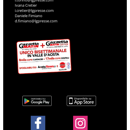
l.torino@lgpresse.com
Ivana Cretier
i.cretier@lgpresse.com
Daniele Fimiano
d.fimiano@lgpresse.com