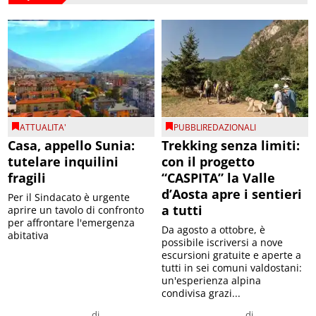
ATTUALITA'
PUBBLIREDAZIONALI
Casa, appello Sunia:
Trekking senza limiti:
tutelare inquilini
con il progetto
fragili
“CASPITA” la Valle
d’Aosta apre i sentieri
Per il Sindacato è urgente
a tutti
aprire un tavolo di confronto
per affrontare l'emergenza
Da agosto a ottobre, è
abitativa
possibile iscriversi a nove
escursioni gratuite e aperte a
tutti in sei comuni valdostani:
un'esperienza alpina
condivisa grazi...
di
di