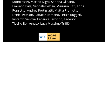
Montrosset, Matteo Nigra, Sabrina Olibano,
Emiliano Pala, Gabriele Peloso, Maurizio Pitti, Loris
Ponsetto, Andrea Portigliatti, Mattia Pramotton,
Deniel Pession, Raffaele Romano, Enrico Ruggeri,
Riccardo Savoye, Federica Tercinod, Federico
Tigellio Benvenuto, Luca Massimo Trifilò