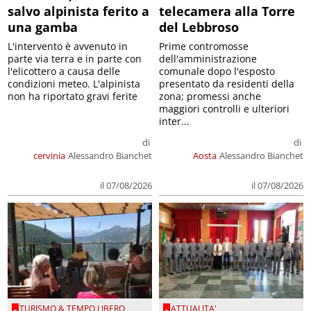
salvo alpinista ferito a
telecamera alla Torre
una gamba
del Lebbroso
L'intervento è avvenuto in
Prime contromosse
parte via terra e in parte con
dell'amministrazione
l'elicottero a causa delle
comunale dopo l'esposto
condizioni meteo. L'alpinista
presentato da residenti della
non ha riportato gravi ferite
zona; promessi anche
maggiori controlli e ulteriori
inter...
di
di
cervinia
Alessandro Bianchet
Aosta
Alessandro Bianchet
il 07/08/2026
il 07/08/2026
TURISMO & TEMPO LIBERO
ATTUALITA'