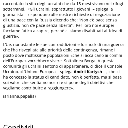
raccontato la vita degli ucraini che da 15 mesi vivono nei rifugi
sotterranei. «Gli ucraini, soprattutto i giovani – spiega la
giornalista – rispondono alle nostre richieste di negoziazione
di una pace con la Russia dicendo che: “Non c’è pace senza
giustizia, non c’è pace senza libertà”. Per loro noi europei
facciamo fatica a capire, perchè ci siamo disabituati all’idea di
guerra».
L’Ue, nonostante le sue contraddizioni e lo shock di una guerra
che l’ha risvegliata alle priorità della contingenza, rimane il
posto dove moltissime popolazioni «che si accalcano ai confini
dell’Europa» vorrebbero vivere. Sottolinea Borga. A questa
comunità gli ucraini sentono di appartenere, ci dice il Console
Ucraino. «L’Unione Europea – spiega
Andrii Kartysh –
, che ci
ha concesso la status di candidato, non è perfetta, ma si basa
sui valori che sentiamo nostri e si pone degli obiettivi che
vogliamo contribuire a raggiungere».
(arianna.papalia)
Condividi