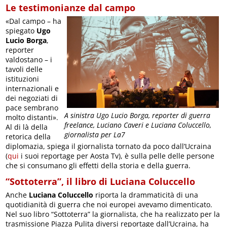
Le testimonianze dal campo
«Dal campo – ha
spiegato
Ugo
Lucio Borga
,
reporter
valdostano – i
tavoli delle
istituzioni
internazionali e
dei negoziati di
pace sembrano
A sinistra Ugo Lucio Borga, reporter di guerra
molto distanti».
freelance, Luciano Caveri e Luciana Coluccello,
Al di là della
giornalista per La7
retorica della
diplomazia, spiega il giornalista tornato da poco dall’Ucraina
(
qui
i suoi reportage per Aosta Tv), è sulla pelle delle persone
che si consumano gli effetti della storia e della guerra.
“Sottoterra”, il libro di Luciana Coluccello
Anche
Luciana Coluccello
riporta la drammaticità di una
quotidianità di guerra che noi europei avevamo dimenticato.
Nel suo libro “Sottoterra” la giornalista, che ha realizzato per la
trasmissione Piazza Pulita diversi reportage dall’Ucraina, ha