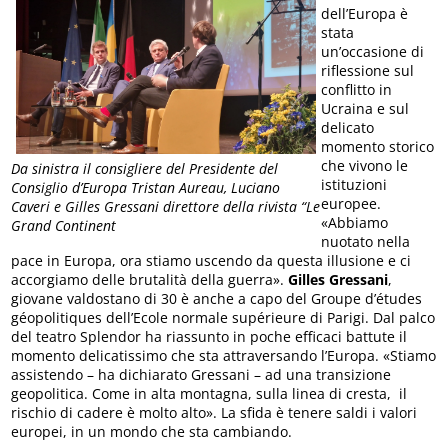
dell’Europa è
stata
un’occasione di
riflessione sul
conflitto in
Ucraina e sul
delicato
momento storico
che vivono le
Da sinistra il consigliere del Presidente del
istituzioni
Consiglio d’Europa Tristan Aureau, Luciano
europee.
Caveri e Gilles Gressani direttore della rivista “Le
«Abbiamo
Grand Continent
nuotato nella
pace in Europa, ora stiamo uscendo da questa illusione e ci
accorgiamo delle brutalità della guerra».
Gilles Gressani
,
giovane valdostano di 30 è anche a capo del Groupe d’études
géopolitiques dell’Ecole normale supérieure di Parigi. Dal palco
del teatro Splendor ha riassunto in poche efficaci battute il
momento delicatissimo che sta attraversando l’Europa. «Stiamo
assistendo – ha dichiarato Gressani – ad una transizione
geopolitica. Come in alta montagna, sulla linea di cresta, il
rischio di cadere è molto alto». La sfida è tenere saldi i valori
europei, in un mondo che sta cambiando.