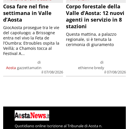
Cosa fare nel fine
Corpo forestale della
settimana in Valle
Valle d’Aosta: 12 nuovi
d’Aosta
agenti in servizio in 8
stazioni
GiocAosta prosegue tra le vie
del capoluogo; a Brissogne
Questa mattina, a palazzo
entra nel vivo la Feta de
regionale, si è tenuta la
l’Oumbra; Etroubles ospita la
cerimonia di giuramento
Veillà; a Chamois tocca al
Festival A...
di
di
Aosta
gazzettamatin
ethienne bredy
il 07/08/2026
il 07/08/2026
Quotidiano online Iscrizione al Tribunale di Aosta n.