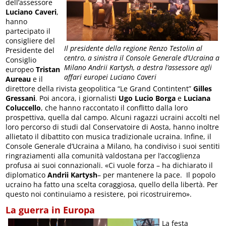
dell’assessore
Luciano Caveri
,
hanno
partecipato il
consigliere del
Il presidente della regione Renzo Testolin al
Presidente del
centro, a sinistra il Console Generale d’Ucraina a
Consiglio
Milano Andrii Kartysh, a destra l’assessore agli
europeo
Tristan
affari europei Luciano Caveri
Aureau
e il
direttore della rivista geopolitica “Le Grand Contintent”
Gilles
Gressani
. Poi ancora, i giornalisti
Ugo Lucio Borga
e
Luciana
Coluccello
, che hanno raccontato il conflitto dalla loro
prospettiva, quella dal campo. Alcuni ragazzi ucraini accolti nel
loro percorso di studi dal Conservatoire di Aosta, hanno inoltre
allietato il dibattito con musica tradizionale ucraina. Infine, il
Console Generale d’Ucraina a Milano, ha condiviso i suoi sentiti
ringraziamenti alla comunità valdostana per l’accoglienza
profusa ai suoi connazionali. «Ci vuole forza – ha dichiarato il
diplomatico
Andrii Kartysh
– per mantenere la pace. Il popolo
ucraino ha fatto una scelta coraggiosa, quello della libertà. Per
questo noi continuiamo a resistere, poi ricostruiremo».
La guerra in Europa
La festa