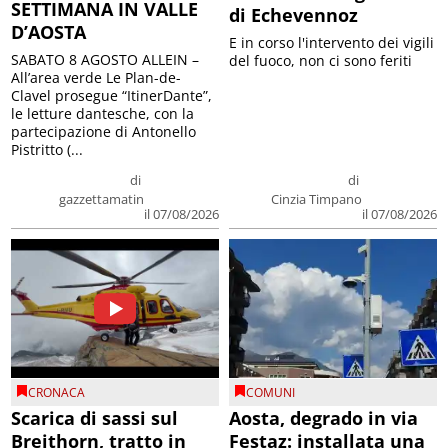
SETTIMANA IN VALLE
di Echevennoz
D’AOSTA
E in corso l'intervento dei vigili
SABATO 8 AGOSTO ALLEIN –
del fuoco, non ci sono feriti
All’area verde Le Plan-de-
Clavel prosegue “ItinerDante”,
le letture dantesche, con la
partecipazione di Antonello
Pistritto (...
di
di
gazzettamatin
Cinzia Timpano
il 07/08/2026
il 07/08/2026
CRONACA
COMUNI
Scarica di sassi sul
Aosta, degrado in via
Breithorn, tratto in
Festaz: installata una