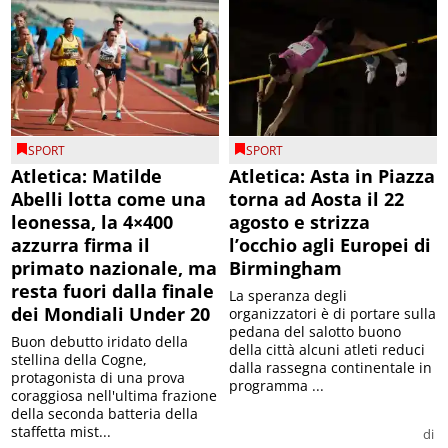
SPORT
SPORT
Atletica: Matilde
Atletica: Asta in Piazza
Abelli lotta come una
torna ad Aosta il 22
leonessa, la 4×400
agosto e strizza
azzurra firma il
l’occhio agli Europei di
primato nazionale, ma
Birmingham
resta fuori dalla finale
La speranza degli
dei Mondiali Under 20
organizzatori è di portare sulla
pedana del salotto buono
Buon debutto iridato della
della città alcuni atleti reduci
stellina della Cogne,
dalla rassegna continentale in
protagonista di una prova
programma ...
coraggiosa nell'ultima frazione
della seconda batteria della
staffetta mist...
di