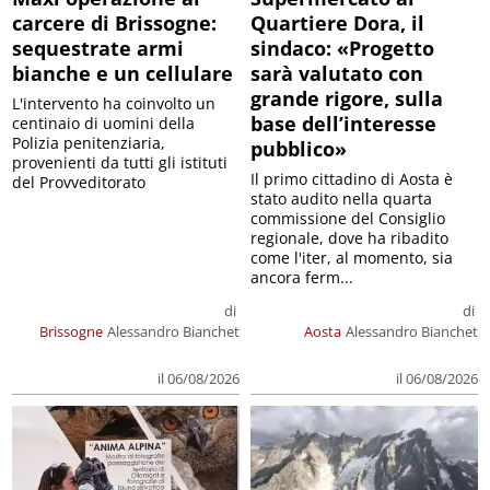
carcere di Brissogne:
Quartiere Dora, il
sequestrate armi
sindaco: «Progetto
bianche e un cellulare
sarà valutato con
grande rigore, sulla
L'intervento ha coinvolto un
base dell’interesse
centinaio di uomini della
Polizia penitenziaria,
pubblico»
provenienti da tutti gli istituti
Il primo cittadino di Aosta è
del Provveditorato
stato audito nella quarta
commissione del Consiglio
regionale, dove ha ribadito
come l'iter, al momento, sia
ancora ferm...
di
di
Brissogne
Alessandro Bianchet
Aosta
Alessandro Bianchet
il 06/08/2026
il 06/08/2026