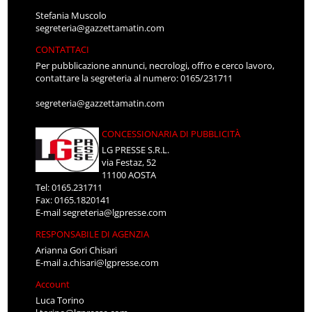
Stefania Muscolo
segreteria@gazzettamatin.com
CONTATTACI
Per pubblicazione annunci, necrologi, offro e cerco lavoro,
contattare la segreteria al numero: 0165/231711
segreteria@gazzettamatin.com
CONCESSIONARIA DI PUBBLICITÀ
LG PRESSE S.R.L.
via Festaz, 52
11100 AOSTA
Tel: 0165.231711
Fax: 0165.1820141
E-mail
segreteria@lgpresse.com
RESPONSABILE DI AGENZIA
Arianna Gori Chisari
E-mail
a.chisari@lgpresse.com
Account
Luca Torino