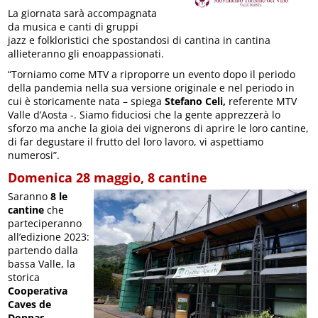
La giornata sarà accompagnata
da musica e canti di gruppi
jazz e folkloristici che spostandosi di cantina in cantina
allieteranno gli enoappassionati.
“Torniamo come MTV a riproporre un evento dopo il periodo
della pandemia nella sua versione originale e nel periodo in
cui è storicamente nata – spiega
Stefano Celi,
referente MTV
Valle d’Aosta -. Siamo fiduciosi che la gente apprezzerà lo
sforzo ma anche la gioia dei vignerons di aprire le loro cantine,
di far degustare il frutto del loro lavoro, vi aspettiamo
numerosi”.
Domenica 28 maggio, 8 cantine
Saranno
8 le
cantine
che
parteciperanno
all’edizione 2023:
partendo dalla
bassa Valle, la
storica
Cooperativa
Caves de
Donnas
,