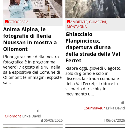
FOTOGRAFIA
AMBIENTE
,
GHIACCIAI
,
MONTAGNA
Anima Alpina, le
Ghiacciaio
fotografie di Ilenia
Planpincieux,
Noussan in mostra a
riapertura diurna
Ollomont
della strada della Val
L'inaugurazione della mostra
Ferret
fotografica è in programma
venerdì 7 agosto alle 18, nella
Riapre oggi, giovedì 6 agosto,
sala espositiva del Comune di
solo di giorno e solo in
Ollomont; le immagini esposte
discesa, la strada comunale
sa...
della Val Ferret; si riduce lo
scenario di rischio, in
movimento u...
di
Courmayeur
Erika David
di
Ollomont
Erika David
il 06/08/2026
il 06/08/2026