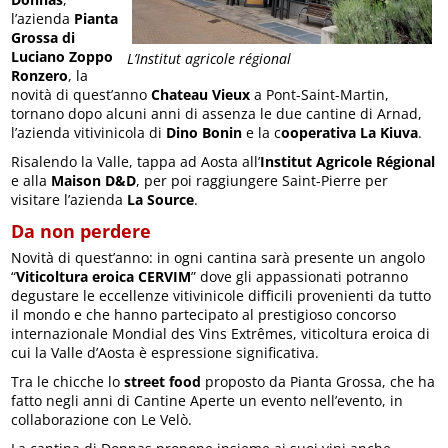
l’azienda
Pianta
Grossa di
Luciano Zoppo
L’Institut agricole régional
Ronzero
, la
novità di quest’anno
Chateau Vieux
a Pont-Saint-Martin,
tornano dopo alcuni anni di assenza le due cantine di Arnad,
l’azienda vitivinicola di
Dino Bonin
e la c
ooperativa La Kiuva
.
Risalendo la Valle, tappa ad Aosta all’
Institut Agricole Régional
e alla
Maison D&D
, per poi raggiungere Saint-Pierre per
visitare l’azienda
La Source
.
Da non perdere
Novità di quest’anno: in ogni cantina sarà presente un angolo
“
Viticoltura eroica CERVIM
” dove gli appassionati potranno
degustare le eccellenze vitivinicole difficili provenienti da tutto
il mondo e che hanno partecipato al prestigioso concorso
internazionale Mondial des Vins Extrêmes, viticoltura eroica di
cui la Valle d’Aosta è espressione significativa.
Tra le chicche lo
street food
proposto da Pianta Grossa, che ha
fatto negli anni di Cantine Aperte un evento nell’evento, in
collaborazione con Le Velò.