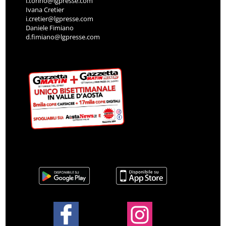
l.torino@lgpresse.com
Ivana Cretier
i.cretier@lgpresse.com
Daniele Fimiano
d.fimiano@lgpresse.com