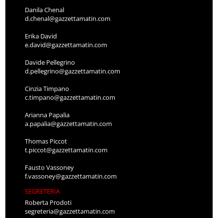
Danila Chenal
d.chenal@gazzettamatin.com
Erika David
e.david@gazzettamatin.com
Davide Pellegrino
d.pellegrino@gazzettamatin.com
Cinzia Timpano
c.timpano@gazzettamatin.com
Arianna Papalia
a.papalia@gazzettamatin.com
Thomas Piccot
t.piccot@gazzettamatin.com
Fausto Vassoney
f.vassoney@gazzettamatin.com
SEGRETERIA
Roberta Prodoti
segreteria@gazzettamatin.com