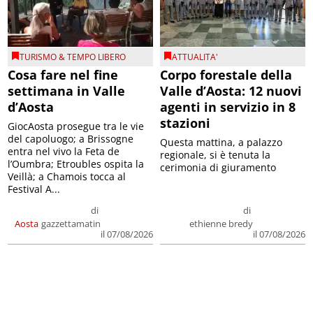
TURISMO & TEMPO LIBERO
ATTUALITA'
Cosa fare nel fine
Corpo forestale della
settimana in Valle
Valle d’Aosta: 12 nuovi
d’Aosta
agenti in servizio in 8
stazioni
GiocAosta prosegue tra le vie
del capoluogo; a Brissogne
Questa mattina, a palazzo
entra nel vivo la Feta de
regionale, si è tenuta la
l’Oumbra; Etroubles ospita la
cerimonia di giuramento
Veillà; a Chamois tocca al
Festival A...
di
di
Aosta
gazzettamatin
ethienne bredy
il 07/08/2026
il 07/08/2026