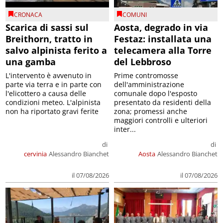
CRONACA
COMUNI
Scarica di sassi sul
Aosta, degrado in via
Breithorn, tratto in
Festaz: installata una
salvo alpinista ferito a
telecamera alla Torre
una gamba
del Lebbroso
L'intervento è avvenuto in
Prime contromosse
parte via terra e in parte con
dell'amministrazione
l'elicottero a causa delle
comunale dopo l'esposto
condizioni meteo. L'alpinista
presentato da residenti della
non ha riportato gravi ferite
zona; promessi anche
maggiori controlli e ulteriori
inter...
di
di
cervinia
Alessandro Bianchet
Aosta
Alessandro Bianchet
il 07/08/2026
il 07/08/2026