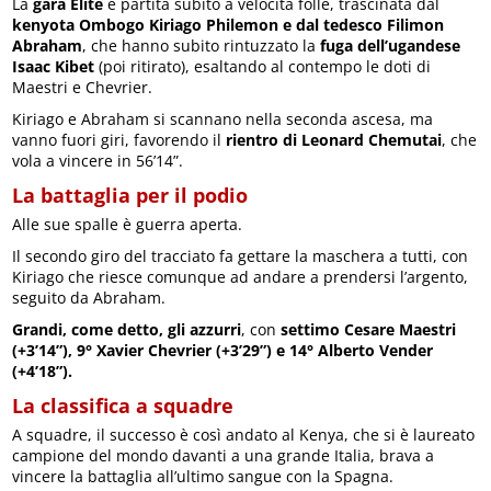
La
gara Elite
è partita subito a velocità folle, trascinata dal
kenyota Ombogo Kiriago Philemon e dal tedesco Filimon
Abraham
, che hanno subito rintuzzato la
fuga dell’ugandese
Isaac Kibet
(poi ritirato), esaltando al contempo le doti di
Maestri e Chevrier.
Kiriago e Abraham si scannano nella seconda ascesa, ma
vanno fuori giri, favorendo il
rientro di Leonard Chemutai
, che
vola a vincere in 56’14”.
La battaglia per il podio
Alle sue spalle è guerra aperta.
Il secondo giro del tracciato fa gettare la maschera a tutti, con
Kiriago che riesce comunque ad andare a prendersi l’argento,
seguito da Abraham.
Grandi, come detto, gli azzurri
, con
settimo Cesare Maestri
(+3’14”), 9° Xavier Chevrier (+3’29”) e 14° Alberto Vender
(+4’18”).
La classifica a squadre
A squadre, il successo è così andato al Kenya, che si è laureato
campione del mondo davanti a una grande Italia, brava a
vincere la battaglia all’ultimo sangue con la Spagna.