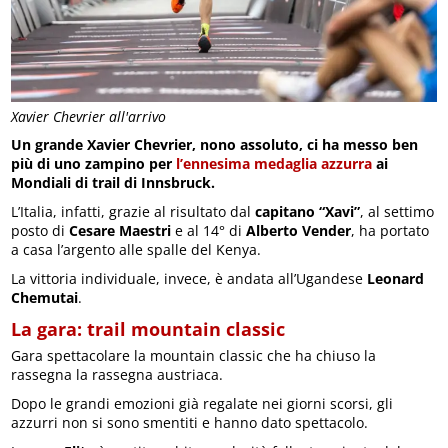
Xavier Chevrier all'arrivo
Un grande Xavier Chevrier, nono assoluto, ci ha messo ben
più di uno zampino per
l’ennesima medaglia azzurra
ai
Mondiali di trail di Innsbruck.
L’Italia, infatti, grazie al risultato dal
capitano “Xavi”
, al settimo
posto di
Cesare Maestri
e al 14° di
Alberto Vender
, ha portato
a casa l’argento alle spalle del Kenya.
La vittoria individuale, invece, è andata all’Ugandese
Leonard
Chemutai
.
La gara: trail mountain classic
Gara spettacolare la mountain classic che ha chiuso la
rassegna la rassegna austriaca.
Dopo le grandi emozioni già regalate nei giorni scorsi, gli
azzurri non si sono smentiti e hanno dato spettacolo.