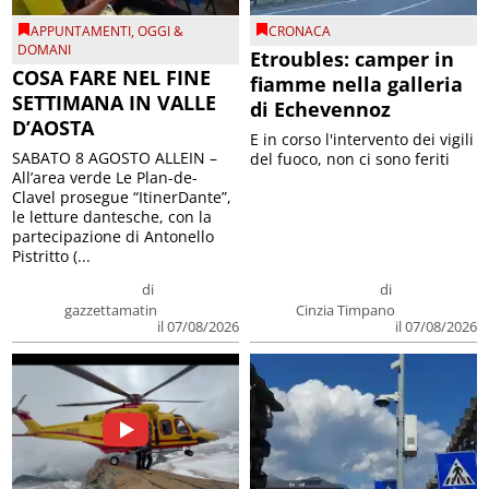
APPUNTAMENTI
,
OGGI &
CRONACA
DOMANI
Etroubles: camper in
COSA FARE NEL FINE
fiamme nella galleria
SETTIMANA IN VALLE
di Echevennoz
D’AOSTA
E in corso l'intervento dei vigili
SABATO 8 AGOSTO ALLEIN –
del fuoco, non ci sono feriti
All’area verde Le Plan-de-
Clavel prosegue “ItinerDante”,
le letture dantesche, con la
partecipazione di Antonello
Pistritto (...
di
di
gazzettamatin
Cinzia Timpano
il 07/08/2026
il 07/08/2026