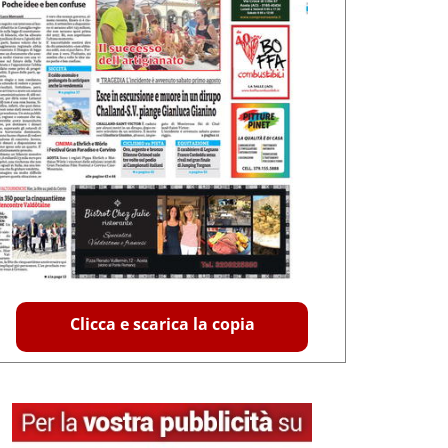
Clicca e scarica la copia