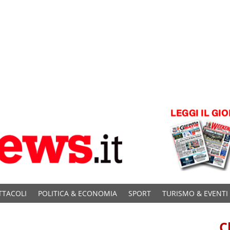
TTACOLI
POLITICA & ECONOMIA
SPORT
TURISMO & EVENTI
C