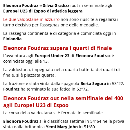
Eleonora Foudraz
e
Silvia Gradizzi
out in semifinale agli
Europei U23 di Espoo di atletica leggera
.
Le due valdostane in azzurro
non sono riuscite a regalarsi il
turno decisivo per l’assegnazione delle medaglie.
La rassegna continentale di categoria è cominciata oggi in
Finlandia
.
Eleonora Foudraz supera i quarti di finale
L’avventura agli
Europei Under 23
di
Eleonora Foudraz
è
cominciata oggi alle 13.
La valdostana, impegnata nella quarta batteria dei quarti di
finale, si è piazzata quarta.
La frazione è stata vinta dalla spagnola
Berta Segura
in 53″22;
Foudraz
ha terminato la sua fatica in 53″72.
Eleonora Foudraz out nella semifinale dei 400
agli Europei U23 di Espoo
La corsa della valdostana si è fermata in semifinale.
Eleonora Foudraz
si è classificata settima in 54″64 nella prova
vinta dalla britannica
Yemi Mary John
in 51″80.