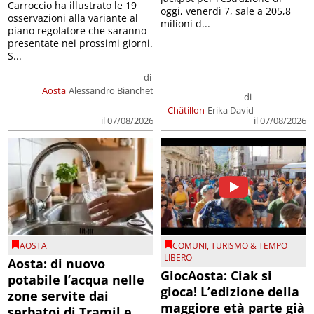
Carroccio ha illustrato le 19
oggi, venerdì 7, sale a 205,8
osservazioni alla variante al
milioni d...
piano regolatore che saranno
presentate nei prossimi giorni.
S...
di
Aosta
Alessandro Bianchet
di
Châtillon
Erika David
il 07/08/2026
il 07/08/2026
AOSTA
COMUNI
,
TURISMO & TEMPO
LIBERO
Aosta: di nuovo
GiocAosta: Ciak si
potabile l’acqua nelle
gioca! L’edizione della
zone servite dai
maggiore età parte già
serbatoi di Tramil e