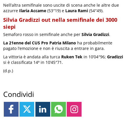
Nell’altra semifinale sono uscite di scena anche le altre due
azzurre
Ilaria Accame
(53″19) e
Laura Rami
(54″49).
Silvia Gradizzi out nella semifinale dei 3000
siepi
Semaforo rosso in semifinale anche per
Silvia Gradizzi
.
La 21enne del CUS Pro Patria Milano
ha probabilmente
pagato l’emozione e non è riuscita a entrare in gara.
La vittoria è andata alla turca
Ruken Tek
in 10’04″96;
Gradizzi
si è classificata 14ª in 10’45″71.
(d.p.)
Condividi