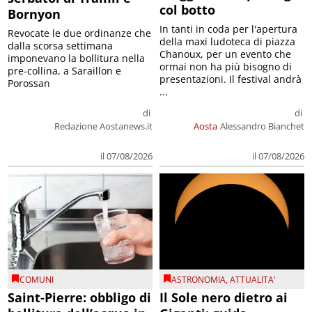
col botto
Bornyon
In tanti in coda per l'apertura
Revocate le due ordinanze che
della maxi ludoteca di piazza
dalla scorsa settimana
Chanoux, per un evento che
imponevano la bollitura nella
ormai non ha più bisogno di
pre-collina, a Saraillon e
presentazioni. Il festival andrà
Porossan
...
di
di
Redazione Aostanews.it
Aosta
Alessandro Bianchet
il 07/08/2026
il 07/08/2026
COMUNI
ASTRONOMIA
,
ATTUALITA'
Saint-Pierre: obbligo di
Il Sole nero dietro ai