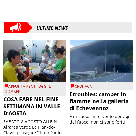
ULTIME NEWS
APPUNTAMENTI
,
OGGI &
CRONACA
DOMANI
Etroubles: camper in
COSA FARE NEL FINE
fiamme nella galleria
SETTIMANA IN VALLE
di Echevennoz
D’AOSTA
E in corso l'intervento dei vigili
SABATO 8 AGOSTO ALLEIN –
del fuoco, non ci sono feriti
All’area verde Le Plan-de-
Clavel prosegue “ItinerDante”,