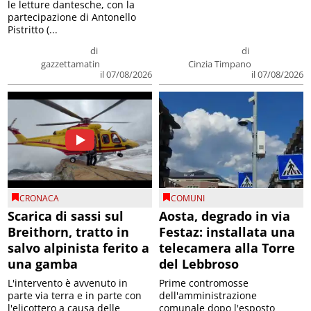
le letture dantesche, con la
partecipazione di Antonello
Pistritto (...
di
di
gazzettamatin
Cinzia Timpano
il 07/08/2026
il 07/08/2026
CRONACA
COMUNI
Scarica di sassi sul
Aosta, degrado in via
Breithorn, tratto in
Festaz: installata una
salvo alpinista ferito a
telecamera alla Torre
una gamba
del Lebbroso
L'intervento è avvenuto in
Prime contromosse
parte via terra e in parte con
dell'amministrazione
l'elicottero a causa delle
comunale dopo l'esposto