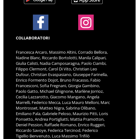
COLLABORATORI
Francesca Arcaro, Massimo Altini, Corrado Bellora,
Nadine Blanc, Riccardo Bortolotti, Manila Calipari,
Giulia Calisti, Nadia Camposaragna, Paolo Ciambi,
Filippo Clermont, Carol Di Vito, Christian Leo
Dufour, Christian Evaspasiano, Giuseppe Farinella,
Enrico Formento Dojot, Bruno Fracasso, Fabio
Francesconi, Sofia Fregnani, Giorgia Gambino,
Paolo Gatto, Michael Ghignone, Marlène Jorrioz,
Cecilia Lazzarotto, Giacomo Mangano, Angela
Marrelli, Federico Mecca, Luca Mauro Melloni, Marc
Montrosset, Matteo Nigra, Sabrina Olibano,
Emiliano Pala, Gabriele Peloso, Maurizio Pitti, Loris
Ponsetto, Andrea Portigliatti, Mattia Pramotton,
Deniel Pession, Raffaele Romano, Enrico Ruggeri,
Riccardo Savoye, Federica Tercinod, Federico
Tigellio Benvenuto, Luca Massimo Trifilò