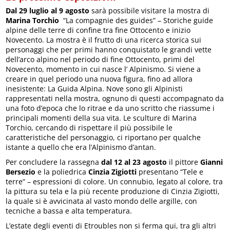
Dal 29 luglio al 9 agosto
sarà possibile visitare la mostra di
Marina Torchio
“La compagnie des guides” – Storiche guide
alpine delle terre di confine tra fine Ottocento e inizio
Novecento. La mostra è il frutto di una ricerca storica sui
personaggi che per primi hanno conquistato le grandi vette
dell’arco alpino nel periodo di fine Ottocento, primi del
Novecento, momento in cui nasce l’ Alpinismo. Si viene a
creare in quel periodo una nuova figura, fino ad allora
inesistente: La Guida Alpina. Nove sono gli Alpinisti
rappresentati nella mostra, ognuno di questi accompagnato da
una foto d’epoca che lo ritrae e da uno scritto che riassume i
principali momenti della sua vita. Le sculture di Marina
Torchio, cercando di rispettare il più possibile le
caratteristiche del personaggio, ci riportano per qualche
istante a quello che era l’Alpinismo d’antan.
Per concludere la rassegna
dal 12 al 23 agosto
il pittore
Gianni
Bersezio
e la poliedrica
Cinzia Zigiotti
presentano “Tele e
terre” – espressioni di colore. Un connubio, legato al colore, tra
la pittura su tela e la più recente produzione di Cinzia Zigiotti,
la quale si è avvicinata al vasto mondo delle argille, con
tecniche a bassa e alta temperatura.
L’estate degli eventi di Etroubles non si ferma qui, tra gli altri