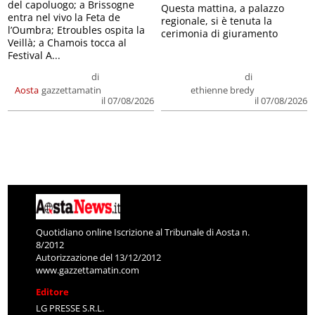
del capoluogo; a Brissogne
Questa mattina, a palazzo
entra nel vivo la Feta de
regionale, si è tenuta la
l’Oumbra; Etroubles ospita la
cerimonia di giuramento
Veillà; a Chamois tocca al
Festival A...
di
di
Aosta
gazzettamatin
ethienne bredy
il 07/08/2026
il 07/08/2026
Quotidiano online Iscrizione al Tribunale di Aosta n.
8/2012
Autorizzazione del 13/12/2012
www.gazzettamatin.com
Editore
LG PRESSE S.R.L.