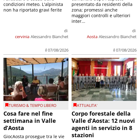
condizioni meteo. L'alpinista
presentato da residenti della
non ha riportato gravi ferite
zona; promessi anche
maggiori controlli e ulteriori
inter...
di
di
cervinia
Alessandro Bianchet
Aosta
Alessandro Bianchet
il 07/08/2026
il 07/08/2026
TURISMO & TEMPO LIBERO
ATTUALITA'
Cosa fare nel fine
Corpo forestale della
settimana in Valle
Valle d’Aosta: 12 nuovi
d’Aosta
agenti in servizio in 8
stazioni
GiocAosta prosegue tra le vie