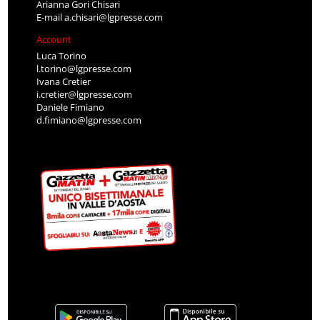
Arianna Gori Chisari
E-mail
a.chisari@lgpresse.com
Account
Luca Torino
l.torino@lgpresse.com
Ivana Cretier
i.cretier@lgpresse.com
Daniele Fimiano
d.fimiano@lgpresse.com