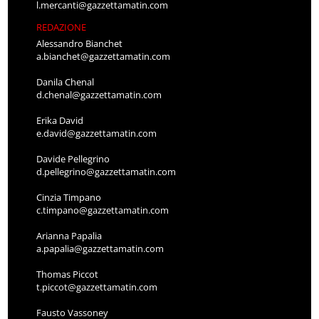
l.mercanti@gazzettamatin.com
REDAZIONE
Alessandro Bianchet
a.bianchet@gazzettamatin.com
Danila Chenal
d.chenal@gazzettamatin.com
Erika David
e.david@gazzettamatin.com
Davide Pellegrino
d.pellegrino@gazzettamatin.com
Cinzia Timpano
c.timpano@gazzettamatin.com
Arianna Papalia
a.papalia@gazzettamatin.com
Thomas Piccot
t.piccot@gazzettamatin.com
Fausto Vassoney