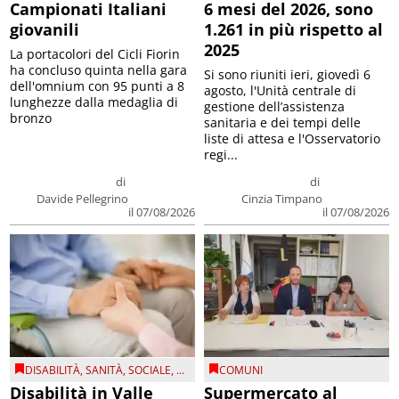
Campionati Italiani
6 mesi del 2026, sono
giovanili
1.261 in più rispetto al
2025
La portacolori del Cicli Fiorin
ha concluso quinta nella gara
Si sono riuniti ieri, giovedì 6
dell'omnium con 95 punti a 8
agosto, l'Unità centrale di
lunghezze dalla medaglia di
gestione dell’assistenza
bronzo
sanitaria e dei tempi delle
liste di attesa e l'Osservatorio
regi...
di
di
Davide Pellegrino
Cinzia Timpano
il 07/08/2026
il 07/08/2026
DISABILITÀ
,
SANITÀ
,
SOCIALE
, ...
COMUNI
Disabilità in Valle
Supermercato al