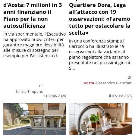
d’Aosta: 7 milioni in 3
Quartiere Dora, Lega
anni finanziano il
all’attacco con 19
Piano per la non
osservazioni: «Faremo
autosufficienza
tutto per ostacolare la
scelta»
In via sperimentale, l'Esecutivo
ha approvato nuovi criteri per
In una conferenza stampa il
garantire maggiore flessibilità
Carroccio ha illustrato le 19
alle misure di sostegno per
osservazioni alla variante al
esempio per l'assistenza d...
piano regolatore che saranno
presentate nei prossimi giorni.
S...
di
Aosta
Alessandro Bianchet
di
Cinzia Timpano
il 07/08/2026
il 07/08/2026