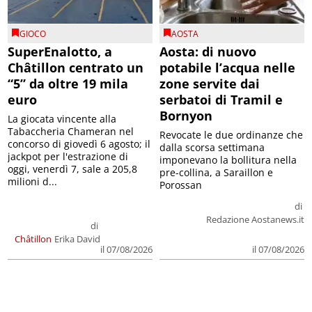
GIOCO
AOSTA
SuperEnalotto, a
Aosta: di nuovo
Châtillon centrato un
potabile l’acqua nelle
“5” da oltre 19 mila
zone servite dai
euro
serbatoi di Tramil e
Bornyon
La giocata vincente alla
Tabaccheria Chameran nel
Revocate le due ordinanze che
concorso di giovedì 6 agosto; il
dalla scorsa settimana
jackpot per l'estrazione di
imponevano la bollitura nella
oggi, venerdì 7, sale a 205,8
pre-collina, a Saraillon e
milioni d...
Porossan
di
Redazione Aostanews.it
di
Châtillon
Erika David
il 07/08/2026
il 07/08/2026