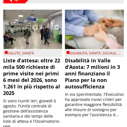
SALUTE
,
SANITÀ
DISABILITÀ
,
SANITÀ
,
SOCIALE
, ...
Liste d’attesa: oltre 22
Disabilità in Valle
mila 500 richieste di
d’Aosta: 7 milioni in 3
prime visite nei primi
anni finanziano il
6 mesi del 2026, sono
Piano per la non
1.261 in più rispetto al
autosufficienza
2025
In via sperimentale, l'Esecutivo
ha approvato nuovi criteri per
Si sono riuniti ieri, giovedì 6
garantire maggiore flessibilità
agosto, l'Unità centrale di
alle misure di sostegno per
gestione dell’assistenza
esempio per l'assistenza d...
sanitaria e dei tempi delle
liste di attesa e l'Osservatorio
regi...