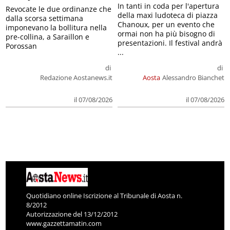
In tanti in coda per l'apertura
Revocate le due ordinanze che
della maxi ludoteca di piazza
dalla scorsa settimana
Chanoux, per un evento che
imponevano la bollitura nella
ormai non ha più bisogno di
pre-collina, a Saraillon e
presentazioni. Il festival andrà
Porossan
...
di
di
Redazione Aostanews.it
Aosta
Alessandro Bianchet
il 07/08/2026
il 07/08/2026
Quotidiano online Iscrizione al Tribunale di Aosta n.
8/2012
Autorizzazione del 13/12/2012
www.gazzettamatin.com