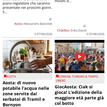
milioni d...
piano regolatore che saranno
presentate nei prossimi giorni.
S...
di
Aosta
Alessandro Bianchet
di
Châtillon
Erika David
il 07/08/2026
il 07/08/2026
AOSTA
COMUNI
,
TURISMO & TEMPO
LIBERO
Aosta: di nuovo
GiocAosta: Ciak si
potabile l’acqua nelle
gioca! L’edizione della
zone servite dai
maggiore età parte già
serbatoi di Tramil e
col botto
Bornyon