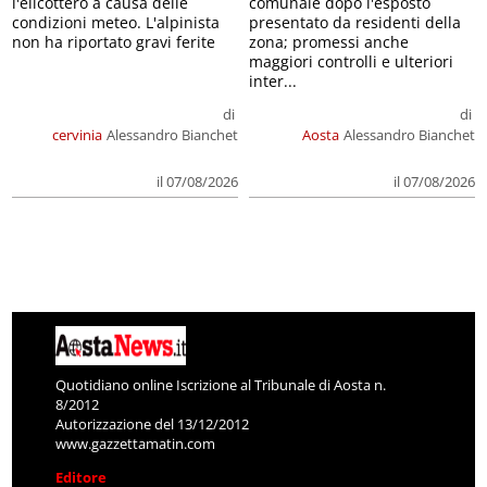
l'elicottero a causa delle
comunale dopo l'esposto
condizioni meteo. L'alpinista
presentato da residenti della
non ha riportato gravi ferite
zona; promessi anche
maggiori controlli e ulteriori
inter...
di
di
cervinia
Alessandro Bianchet
Aosta
Alessandro Bianchet
il 07/08/2026
il 07/08/2026
Quotidiano online Iscrizione al Tribunale di Aosta n.
8/2012
Autorizzazione del 13/12/2012
www.gazzettamatin.com
Editore