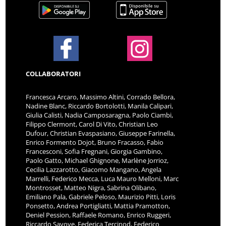
COLLABORATORI
Francesca Arcaro, Massimo Altini, Corrado Bellora,
Nadine Blanc, Riccardo Bortolotti, Manila Calipari,
Giulia Calisti, Nadia Camposaragna, Paolo Ciambi,
Filippo Clermont, Carol Di Vito, Christian Leo
Dufour, Christian Evaspasiano, Giuseppe Farinella,
Enrico Formento Dojot, Bruno Fracasso, Fabio
Francesconi, Sofia Fregnani, Giorgia Gambino,
Paolo Gatto, Michael Ghignone, Marlène Jorrioz,
Cecilia Lazzarotto, Giacomo Mangano, Angela
Marrelli, Federico Mecca, Luca Mauro Melloni, Marc
Montrosset, Matteo Nigra, Sabrina Olibano,
Emiliano Pala, Gabriele Peloso, Maurizio Pitti, Loris
Ponsetto, Andrea Portigliatti, Mattia Pramotton,
Deniel Pession, Raffaele Romano, Enrico Ruggeri,
Riccardo Savoye, Federica Tercinod, Federico