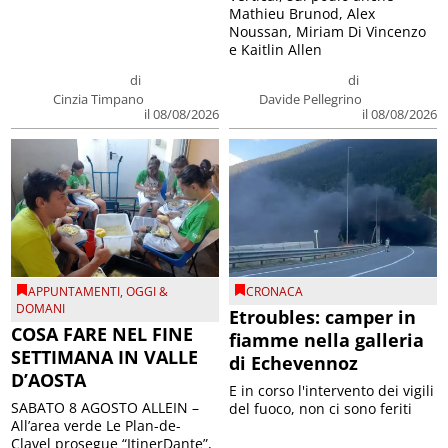
Mathieu Brunod, Alex
Noussan, Miriam Di Vincenzo
e Kaitlin Allen
di
di
Cinzia Timpano
Davide Pellegrino
il 08/08/2026
il 08/08/2026
APPUNTAMENTI
,
OGGI &
CRONACA
DOMANI
Etroubles: camper in
COSA FARE NEL FINE
fiamme nella galleria
SETTIMANA IN VALLE
di Echevennoz
D’AOSTA
E in corso l'intervento dei vigili
SABATO 8 AGOSTO ALLEIN –
del fuoco, non ci sono feriti
All’area verde Le Plan-de-
Clavel prosegue “ItinerDante”,