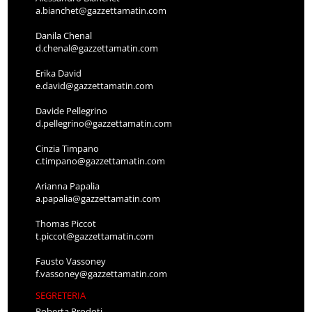
a.bianchet@gazzettamatin.com
Danila Chenal
d.chenal@gazzettamatin.com
Erika David
e.david@gazzettamatin.com
Davide Pellegrino
d.pellegrino@gazzettamatin.com
Cinzia Timpano
c.timpano@gazzettamatin.com
Arianna Papalia
a.papalia@gazzettamatin.com
Thomas Piccot
t.piccot@gazzettamatin.com
Fausto Vassoney
f.vassoney@gazzettamatin.com
SEGRETERIA
Roberta Prodoti