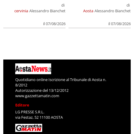
di
di
cervinia
Alessandro Bianchet
Aosta
Alessandro Bianchet
il 07/08/2026
il 07/08/2026
Quotidiano online Iscrizione al Tribunale di Aosta n.
8/2012
Autorizzazione del 13/12/2012
www.gazzettamatin.com
Editore
LG PRESSE S.R.L.
via Festaz, 52 11100 AOSTA