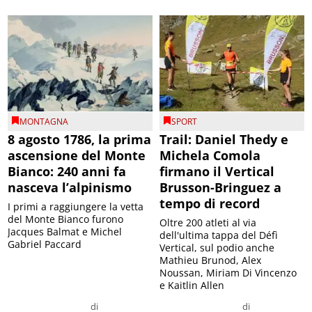
MONTAGNA
SPORT
8 agosto 1786, la prima
Trail: Daniel Thedy e
ascensione del Monte
Michela Comola
Bianco: 240 anni fa
firmano il Vertical
nasceva l’alpinismo
Brusson-Bringuez a
tempo di record
I primi a raggiungere la vetta
del Monte Bianco furono
Oltre 200 atleti al via
Jacques Balmat e Michel
dell'ultima tappa del Défì
Gabriel Paccard
Vertical, sul podio anche
Mathieu Brunod, Alex
Noussan, Miriam Di Vincenzo
e Kaitlin Allen
di
di