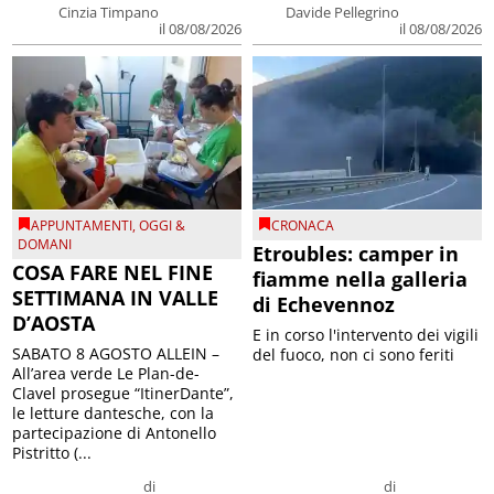
Cinzia Timpano
Davide Pellegrino
il 08/08/2026
il 08/08/2026
APPUNTAMENTI
,
OGGI &
CRONACA
DOMANI
Etroubles: camper in
COSA FARE NEL FINE
fiamme nella galleria
SETTIMANA IN VALLE
di Echevennoz
D’AOSTA
E in corso l'intervento dei vigili
SABATO 8 AGOSTO ALLEIN –
del fuoco, non ci sono feriti
All’area verde Le Plan-de-
Clavel prosegue “ItinerDante”,
le letture dantesche, con la
partecipazione di Antonello
Pistritto (...
di
di