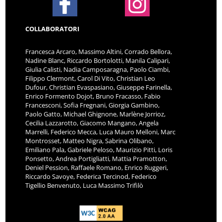
COLLABORATORI
Francesca Arcaro, Massimo Altini, Corrado Bellora,
Nadine Blanc, Riccardo Bortolotti, Manila Calipari,
Giulia Calisti, Nadia Camposaragna, Paolo Ciambi,
Filippo Clermont, Carol Di Vito, Christian Leo
Dufour, Christian Evaspasiano, Giuseppe Farinella,
Enrico Formento Dojot, Bruno Fracasso, Fabio
Francesconi, Sofia Fregnani, Giorgia Gambino,
Paolo Gatto, Michael Ghignone, Marlène Jorrioz,
Cecilia Lazzarotto, Giacomo Mangano, Angela
Marrelli, Federico Mecca, Luca Mauro Melloni, Marc
Montrosset, Matteo Nigra, Sabrina Olibano,
Emiliano Pala, Gabriele Peloso, Maurizio Pitti, Loris
Ponsetto, Andrea Portigliatti, Mattia Pramotton,
Deniel Pession, Raffaele Romano, Enrico Ruggeri,
Riccardo Savoye, Federica Tercinod, Federico
Tigellio Benvenuto, Luca Massimo Trifilò