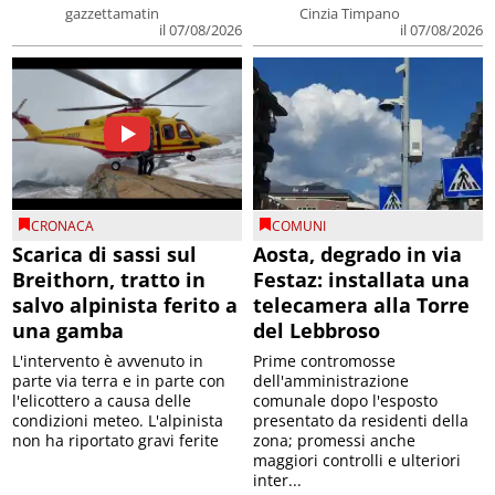
gazzettamatin
Cinzia Timpano
il 07/08/2026
il 07/08/2026
CRONACA
COMUNI
Scarica di sassi sul
Aosta, degrado in via
Breithorn, tratto in
Festaz: installata una
salvo alpinista ferito a
telecamera alla Torre
una gamba
del Lebbroso
L'intervento è avvenuto in
Prime contromosse
parte via terra e in parte con
dell'amministrazione
l'elicottero a causa delle
comunale dopo l'esposto
condizioni meteo. L'alpinista
presentato da residenti della
non ha riportato gravi ferite
zona; promessi anche
maggiori controlli e ulteriori
inter...