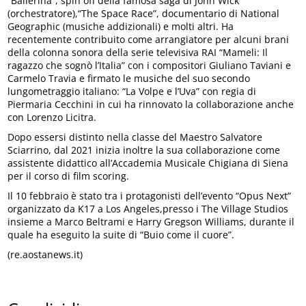
“Ballerina”, spin off della famosa saga di John Wick
(orchestratore),“The Space Race”, documentario di National
Geographic (musiche addizionali) e molti altri. Ha
recentemente contribuito come arrangiatore per alcuni brani
della colonna sonora della serie televisiva RAI “Mameli: Il
ragazzo che sognò l’Italia” con i compositori Giuliano Taviani e
Carmelo Travia e firmato le musiche del suo secondo
lungometraggio italiano: “La Volpe e l’Uva” con regia di
Piermaria Cecchini in cui ha rinnovato la collaborazione anche
con Lorenzo Licitra.
Dopo essersi distinto nella classe del Maestro Salvatore
Sciarrino, dal 2021 inizia inoltre la sua collaborazione come
assistente didattico all’Accademia Musicale Chigiana di Siena
per il corso di film scoring.
Il 10 febbraio è stato tra i protagonisti dell’evento “Opus Next”
organizzato da K17 a Los Angeles,presso i The Village Studios
insieme a Marco Beltrami e Harry Gregson Williams, durante il
quale ha eseguito la suite di “Buio come il cuore”.
(re.aostanews.it)