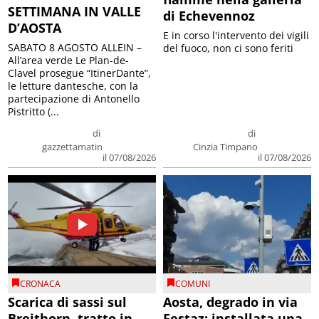
SETTIMANA IN VALLE
di Echevennoz
D’AOSTA
E in corso l'intervento dei vigili
SABATO 8 AGOSTO ALLEIN –
del fuoco, non ci sono feriti
All’area verde Le Plan-de-
Clavel prosegue “ItinerDante”,
le letture dantesche, con la
partecipazione di Antonello
Pistritto (...
di
di
gazzettamatin
Cinzia Timpano
il 07/08/2026
il 07/08/2026
CRONACA
COMUNI
Scarica di sassi sul
Aosta, degrado in via
Breithorn, tratto in
Festaz: installata una