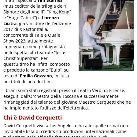
infatti, spiccano
Tim Starnes
(musiceditor della trilogia de “Il
Signore degli Anelli”, “King Kong”
e “Hugo Cabret”) e
Lorenzo
Licitra
, già vincitore dell’edizione
2017 di X Factor Italia,
concorrente di Tale e Quale
Show 2023, attualmente
impegnato come protagonista
nello spettacolo teatrale “Jesus
Christ Superstar”. Per
quest’ultimo ha infatti composto
e prodotto la canzone “Buio”, su
testo di
Emilia Gozzano
, inclusa
nei titoli dicoda del film.
I brani sono stati registrati presso il Teatro Verdi di Firenze,
eseguiti dall’Orchestra della Toscana e successivamente
rimaneggiati dal talento del giovane Maestro Cerquetti che ne
ha implementato l’utilizzo dell’elettronica.
Chi è David Cerquetti
David Cerquetti vive a Los Angeles e ha alle spalle ormai una
invidiabile lista di credits su produzioni internazionali come