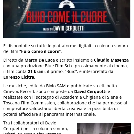
E’ disponibile su tutte le piattaforme digitali la colonna sonora
del film “B
uio come il cuore
“.
Diretto da
Marco De Luca
e scritto insieme a
Claudio Masenza
,
con una produzione Blue Film Srl e prossimamente al cinema,
il film conta
21 brani
, il primo, “Buio”, è interpretato da
Lorenzo Licitra
.
Le musiche, edite da Bixio SAM e pubblicate su etichetta
Cinevox Record, sono composte da
David Cerquetti
e
realizzate con il sostegno di Accademia Chigiana di Siena e
Toscana Film Commission, collaborazione che ha permesso al
compositore valdostano libertà creativa e la possibilità di
potersi affacciare al panorama internazionale.
Tra i collaboratori di David
Cerquetti per la colonna sonora,