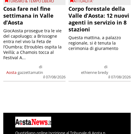
TURISMO & TEMPO LIBERO
ATTUALITA'
Cosa fare nel fine
Corpo forestale della
settimana in Valle
Valle d’Aosta: 12 nuovi
d’Aosta
agenti in servizio in 8
stazioni
GiocAosta prosegue tra le vie
del capoluogo; a Brissogne
Questa mattina, a palazzo
entra nel vivo la Feta de
regionale, si è tenuta la
l’Oumbra; Etroubles ospita la
cerimonia di giuramento
Veillà; a Chamois tocca al
Festival A...
di
di
Aosta
gazzettamatin
ethienne bredy
il 07/08/2026
il 07/08/2026
Quotidiano online Iscrizione al Tribunale di Aosta n.