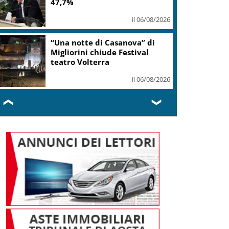
donne Fi chiedono quote vere
il 06/08/2026
Europei Tuffi, Pellacani è
pokerissimo: 5 ori in 5 gare
il 06/08/2026
❮
❯