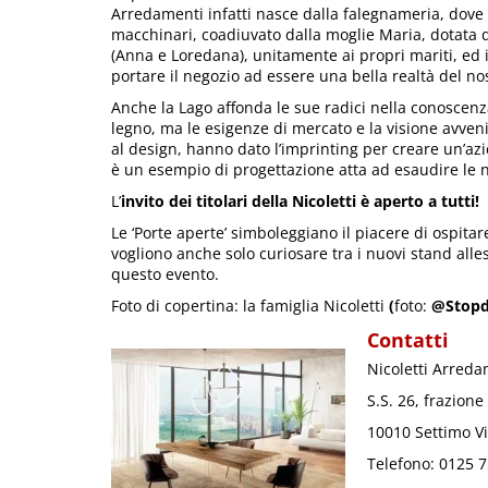
Arredamenti infatti nasce dalla falegnameria, dove V
macchinari, coadiuvato dalla moglie Maria, dotata d
(Anna e Loredana), unitamente ai propri mariti, ed i
portare il negozio ad essere una bella realtà del nos
Anche la Lago affonda le sue radici nella conoscenz
legno, ma le esigenze di mercato e la visione avven
al design, hanno dato l’imprinting per creare un’az
è un esempio di progettazione atta ad esaudire le 
L’
invito dei titolari della Nicoletti è aperto a tutti!
Le ‘Porte aperte’ simboleggiano il piacere di ospitar
vogliono anche solo curiosare tra i nuovi stand allest
questo evento.
Foto di copertina: la famiglia Nicoletti
(
foto:
@Stop
Contatti
Nicoletti Arreda
S.S. 26, frazione
10010 Settimo Vi
Telefono: 0125 