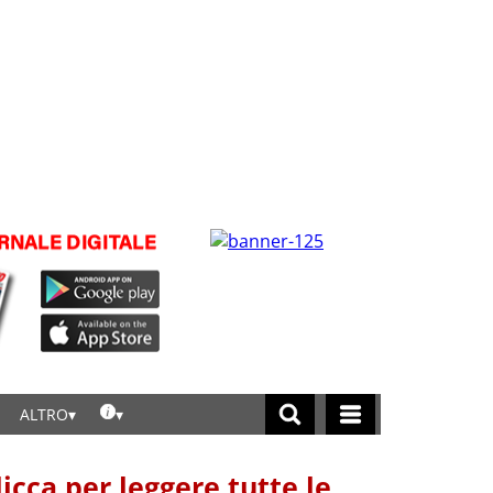
ALTRO
licca per leggere tutte le