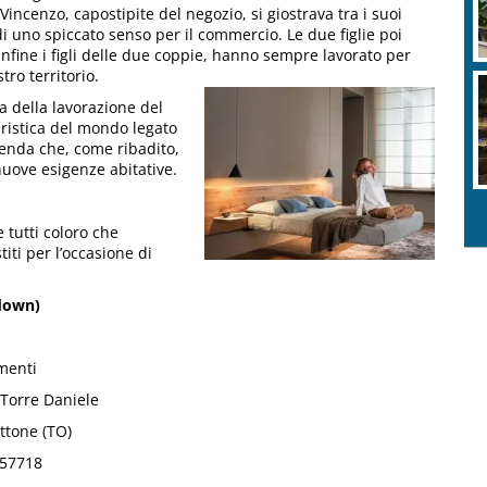
incenzo, capostipite del negozio, si giostrava tra i suoi
i uno spiccato senso per il commercio. Le due figlie poi
nfine i figli delle due coppie, hanno sempre lavorato per
tro territorio.
a della lavorazione del
iristica del mondo legato
ienda che, come ribadito,
nuove esigenze abitative.
e tutti coloro che
iti per l’occasione di
down)
menti
 Torre Daniele
ttone (TO)
757718