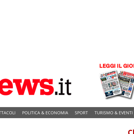
TTACOLI
POLITICA & ECONOMIA
SPORT
TURISMO & EVENTI
C