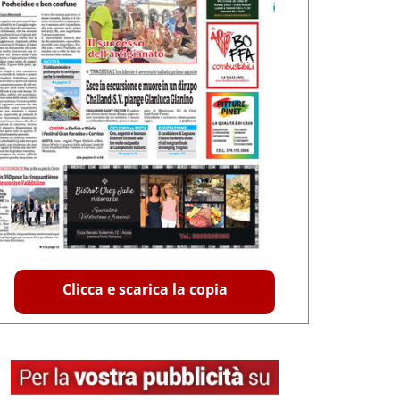
Clicca e scarica la copia