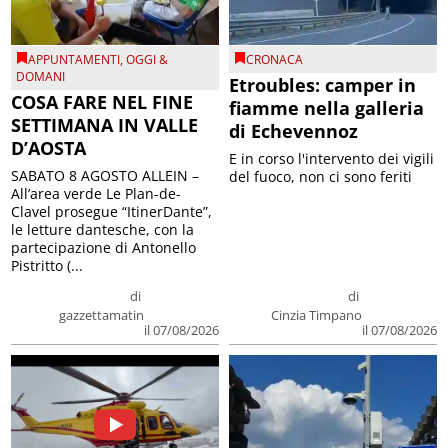
APPUNTAMENTI
,
OGGI &
CRONACA
DOMANI
Etroubles: camper in
COSA FARE NEL FINE
fiamme nella galleria
SETTIMANA IN VALLE
di Echevennoz
D’AOSTA
E in corso l'intervento dei vigili
SABATO 8 AGOSTO ALLEIN –
del fuoco, non ci sono feriti
All’area verde Le Plan-de-
Clavel prosegue “ItinerDante”,
le letture dantesche, con la
partecipazione di Antonello
Pistritto (...
di
di
gazzettamatin
Cinzia Timpano
il 07/08/2026
il 07/08/2026