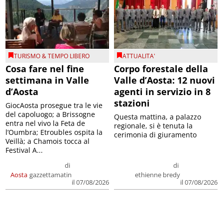
TURISMO & TEMPO LIBERO
ATTUALITA'
Cosa fare nel fine
Corpo forestale della
settimana in Valle
Valle d’Aosta: 12 nuovi
d’Aosta
agenti in servizio in 8
stazioni
GiocAosta prosegue tra le vie
del capoluogo; a Brissogne
Questa mattina, a palazzo
entra nel vivo la Feta de
regionale, si è tenuta la
l’Oumbra; Etroubles ospita la
cerimonia di giuramento
Veillà; a Chamois tocca al
Festival A...
di
di
Aosta
gazzettamatin
ethienne bredy
il 07/08/2026
il 07/08/2026