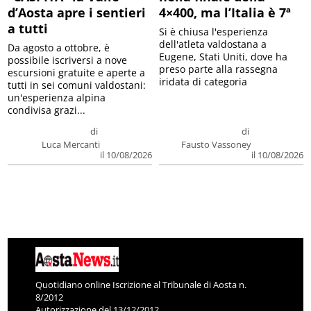
d’Aosta apre i sentieri
4×400, ma l’Italia è 7ª
a tutti
Si è chiusa l'esperienza
dell'atleta valdostana a
Da agosto a ottobre, è
Eugene, Stati Uniti, dove ha
possibile iscriversi a nove
preso parte alla rassegna
escursioni gratuite e aperte a
iridata di categoria
tutti in sei comuni valdostani:
un'esperienza alpina
condivisa grazi...
di
di
Luca Mercanti
Fausto Vassoney
il 10/08/2026
il 10/08/2026
Quotidiano online Iscrizione al Tribunale di Aosta n.
8/2012
Autorizzazione del 13/12/2012