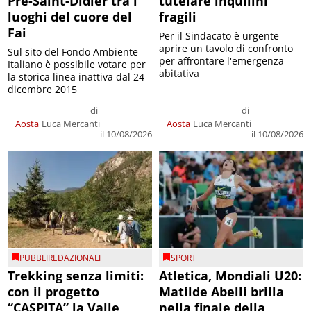
Pré-Saint-Didier tra i
tutelare inquilini
luoghi del cuore del
fragili
Fai
Per il Sindacato è urgente
aprire un tavolo di confronto
Sul sito del Fondo Ambiente
per affrontare l'emergenza
Italiano è possibile votare per
abitativa
la storica linea inattiva dal 24
dicembre 2015
di
di
Aosta
Luca Mercanti
Aosta
Luca Mercanti
il 10/08/2026
il 10/08/2026
PUBBLIREDAZIONALI
SPORT
Trekking senza limiti:
Atletica, Mondiali U20:
con il progetto
Matilde Abelli brilla
“CASPITA” la Valle
nella finale della