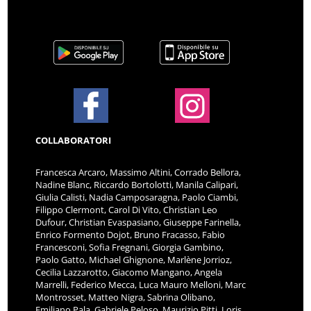
COLLABORATORI
Francesca Arcaro, Massimo Altini, Corrado Bellora,
Nadine Blanc, Riccardo Bortolotti, Manila Calipari,
Giulia Calisti, Nadia Camposaragna, Paolo Ciambi,
Filippo Clermont, Carol Di Vito, Christian Leo
Dufour, Christian Evaspasiano, Giuseppe Farinella,
Enrico Formento Dojot, Bruno Fracasso, Fabio
Francesconi, Sofia Fregnani, Giorgia Gambino,
Paolo Gatto, Michael Ghignone, Marlène Jorrioz,
Cecilia Lazzarotto, Giacomo Mangano, Angela
Marrelli, Federico Mecca, Luca Mauro Melloni, Marc
Montrosset, Matteo Nigra, Sabrina Olibano,
Emiliano Pala, Gabriele Peloso, Maurizio Pitti, Loris