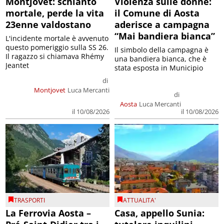
Montjovet: schianto
Violenza sulle donne:
mortale, perde la vita
il Comune di Aosta
23enne valdostano
aderisce a campagna
“Mai bandiera bianca”
L'incidente mortale è avvenuto
questo pomeriggio sulla SS 26.
Il simbolo della campagna è
Il ragazzo si chiamava Rhémy
una bandiera bianca, che è
Jeantet
stata esposta in Municipio
di
Montjovet
Luca Mercanti
di
Aosta
Luca Mercanti
il 10/08/2026
il 10/08/2026
TRASPORTI
ATTUALITA'
La Ferrovia Aosta –
Casa, appello Sunia: