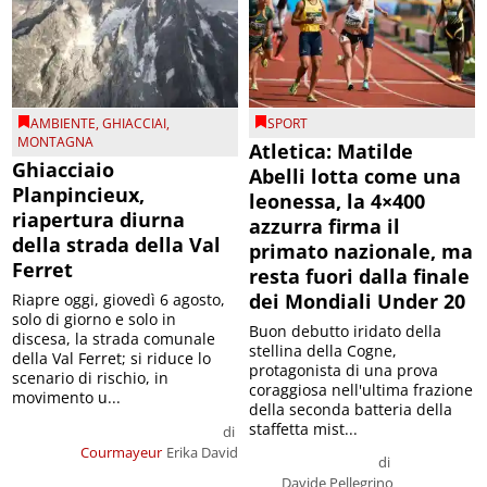
AMBIENTE
,
GHIACCIAI
,
SPORT
MONTAGNA
Atletica: Matilde
Ghiacciaio
Abelli lotta come una
Planpincieux,
leonessa, la 4×400
riapertura diurna
azzurra firma il
della strada della Val
primato nazionale, ma
Ferret
resta fuori dalla finale
dei Mondiali Under 20
Riapre oggi, giovedì 6 agosto,
solo di giorno e solo in
Buon debutto iridato della
discesa, la strada comunale
stellina della Cogne,
della Val Ferret; si riduce lo
protagonista di una prova
scenario di rischio, in
coraggiosa nell'ultima frazione
movimento u...
della seconda batteria della
staffetta mist...
di
Courmayeur
Erika David
di
Davide Pellegrino