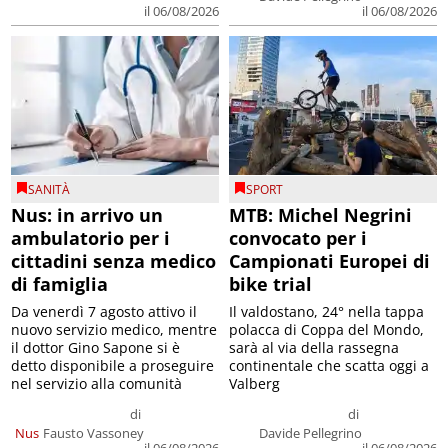
il 06/08/2026
il 06/08/2026
SANITÀ
SPORT
Nus: in arrivo un
MTB: Michel Negrini
ambulatorio per i
convocato per i
cittadini senza medico
Campionati Europei di
di famiglia
bike trial
Da venerdì 7 agosto attivo il
Il valdostano, 24° nella tappa
nuovo servizio medico, mentre
polacca di Coppa del Mondo,
il dottor Gino Sapone si è
sarà al via della rassegna
detto disponibile a proseguire
continentale che scatta oggi a
nel servizio alla comunità
Valberg
di
di
Nus
Fausto Vassoney
Davide Pellegrino
il 06/08/2026
il 06/08/2026