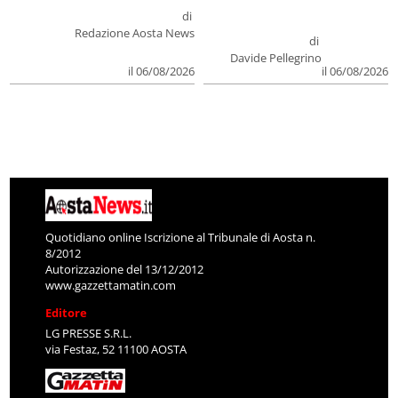
di
Redazione Aosta News
di
Davide Pellegrino
il 06/08/2026
il 06/08/2026
Quotidiano online Iscrizione al Tribunale di Aosta n.
8/2012
Autorizzazione del 13/12/2012
www.gazzettamatin.com
Editore
LG PRESSE S.R.L.
via Festaz, 52 11100 AOSTA