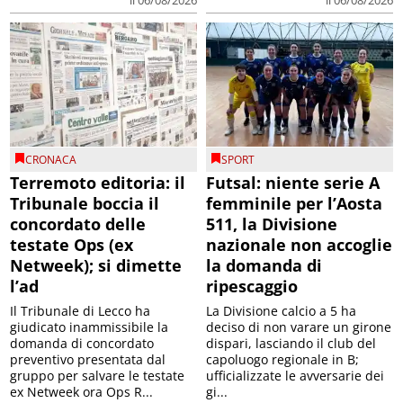
CRONACA
SPORT
Terremoto editoria: il
Futsal: niente serie A
Tribunale boccia il
femminile per l’Aosta
concordato delle
511, la Divisione
testate Ops (ex
nazionale non accoglie
Netweek); si dimette
la domanda di
l’ad
ripescaggio
Il Tribunale di Lecco ha
La Divisione calcio a 5 ha
giudicato inammissibile la
deciso di non varare un girone
domanda di concordato
dispari, lasciando il club del
preventivo presentata dal
capoluogo regionale in B;
gruppo per salvare le testate
ufficializzate le avversarie dei
ex Netweek ora Ops R...
gi...