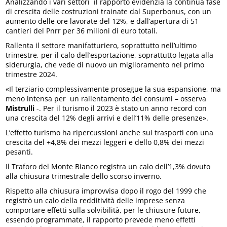
Analizzando i vari settori il rapporto evidenzia la continua fase
di crescita delle costruzioni trainate dal Superbonus, con un
aumento delle ore lavorate del 12%, e dall’apertura di 51
cantieri del Pnrr per 36 milioni di euro totali.
Rallenta il settore manifatturiero, soprattutto nell’ultimo
trimestre, per il calo dell’esportazione, soprattutto legata alla
siderurgia, che vede di nuovo un miglioramento nel primo
trimestre 2024.
«Il terziario complessivamente prosegue la sua espansione, ma
meno intensa per un rallentamento dei consumi – osserva
Mistrulli
-. Per il turismo il 2023 è stato un anno record con
una crescita del 12% degli arrivi e dell’11% delle presenze».
L’effetto turismo ha ripercussioni anche sui trasporti con una
crescita del +4,8% dei mezzi leggeri e dello 0,8% dei mezzi
pesanti.
Il Traforo del Monte Bianco registra un calo dell’1,3% dovuto
alla chiusura trimestrale dello scorso inverno.
Rispetto alla chiusura improvvisa dopo il rogo del 1999 che
registrò un calo della redditività delle imprese senza
comportare effetti sulla solvibilità, per le chiusure future,
essendo programmate, il rapporto prevede meno effetti