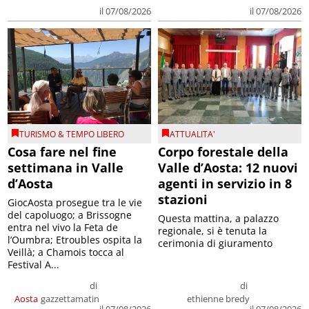
il 07/08/2026
il 07/08/2026
TURISMO & TEMPO LIBERO
ATTUALITA'
Cosa fare nel fine
Corpo forestale della
settimana in Valle
Valle d’Aosta: 12 nuovi
d’Aosta
agenti in servizio in 8
stazioni
GiocAosta prosegue tra le vie
del capoluogo; a Brissogne
Questa mattina, a palazzo
entra nel vivo la Feta de
regionale, si è tenuta la
l’Oumbra; Etroubles ospita la
cerimonia di giuramento
Veillà; a Chamois tocca al
Festival A...
di
di
Aosta
gazzettamatin
ethienne bredy
il 07/08/2026
il 07/08/2026