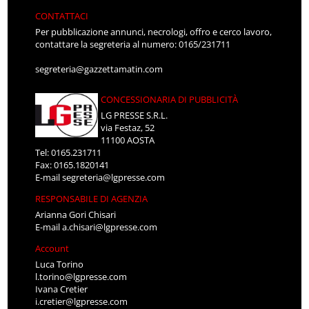
CONTATTACI
Per pubblicazione annunci, necrologi, offro e cerco lavoro,
contattare la segreteria al numero: 0165/231711
segreteria@gazzettamatin.com
CONCESSIONARIA DI PUBBLICITÀ
LG PRESSE S.R.L.
via Festaz, 52
11100 AOSTA
Tel: 0165.231711
Fax: 0165.1820141
E-mail
segreteria@lgpresse.com
RESPONSABILE DI AGENZIA
Arianna Gori Chisari
E-mail
a.chisari@lgpresse.com
Account
Luca Torino
l.torino@lgpresse.com
Ivana Cretier
i.cretier@lgpresse.com