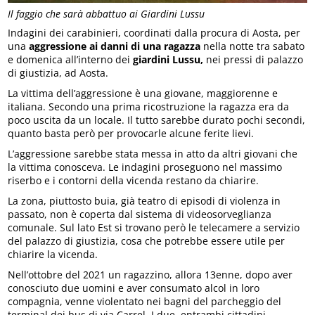
Il faggio che sarà abbattuo ai Giardini Lussu
Indagini dei carabinieri, coordinati dalla procura di Aosta, per
una
aggressione ai danni di una ragazza
nella notte tra sabato
e domenica all’interno dei
giardini Lussu,
nei pressi di palazzo
di giustizia, ad Aosta.
La vittima dell’aggressione è una giovane, maggiorenne e
italiana. Secondo una prima ricostruzione la ragazza era da
poco uscita da un locale. Il tutto sarebbe durato pochi secondi,
quanto basta però per provocarle alcune ferite lievi.
L’aggressione sarebbe stata messa in atto da altri giovani che
la vittima conosceva. Le indagini proseguono nel massimo
riserbo e i contorni della vicenda restano da chiarire.
La zona, piuttosto buia, già teatro di episodi di violenza in
passato, non è coperta dal sistema di videosorveglianza
comunale. Sul lato Est si trovano però le telecamere a servizio
del palazzo di giustizia, cosa che potrebbe essere utile per
chiarire la vicenda.
Nell’ottobre del 2021 un ragazzino, allora 13enne, dopo aver
conosciuto due uomini e aver consumato alcol in loro
compagnia, venne violentato nei bagni del parcheggio del
terminal dei bus di via Carrel. I due, entrambi cittadini