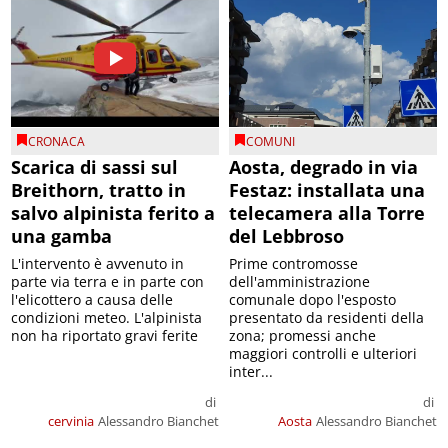
CRONACA
COMUNI
Scarica di sassi sul
Aosta, degrado in via
Breithorn, tratto in
Festaz: installata una
salvo alpinista ferito a
telecamera alla Torre
una gamba
del Lebbroso
L'intervento è avvenuto in
Prime contromosse
parte via terra e in parte con
dell'amministrazione
l'elicottero a causa delle
comunale dopo l'esposto
condizioni meteo. L'alpinista
presentato da residenti della
non ha riportato gravi ferite
zona; promessi anche
maggiori controlli e ulteriori
inter...
di
di
cervinia
Alessandro Bianchet
Aosta
Alessandro Bianchet