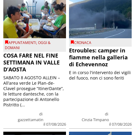
APPUNTAMENTI
,
OGGI &
CRONACA
DOMANI
Etroubles: camper in
COSA FARE NEL FINE
fiamme nella galleria
SETTIMANA IN VALLE
di Echevennoz
D’AOSTA
E in corso l'intervento dei vigili
SABATO 8 AGOSTO ALLEIN –
del fuoco, non ci sono feriti
All’area verde Le Plan-de-
Clavel prosegue “ItinerDante”,
le letture dantesche, con la
partecipazione di Antonello
Pistritto (...
di
di
gazzettamatin
Cinzia Timpano
il 07/08/2026
il 07/08/2026