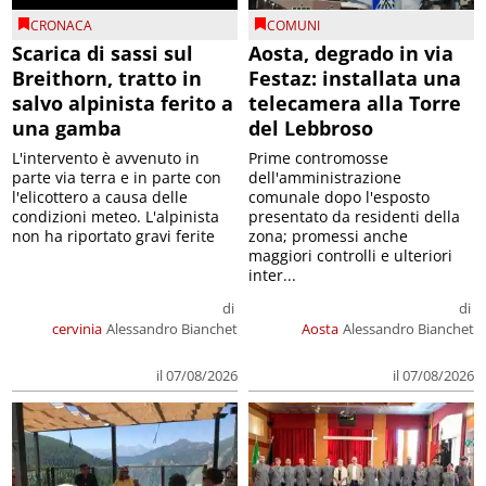
CRONACA
COMUNI
Scarica di sassi sul
Aosta, degrado in via
Breithorn, tratto in
Festaz: installata una
salvo alpinista ferito a
telecamera alla Torre
una gamba
del Lebbroso
L'intervento è avvenuto in
Prime contromosse
parte via terra e in parte con
dell'amministrazione
l'elicottero a causa delle
comunale dopo l'esposto
condizioni meteo. L'alpinista
presentato da residenti della
non ha riportato gravi ferite
zona; promessi anche
maggiori controlli e ulteriori
inter...
di
di
cervinia
Alessandro Bianchet
Aosta
Alessandro Bianchet
il 07/08/2026
il 07/08/2026