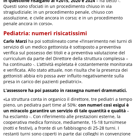
in questione risalgano al «2015, 2020 e 2024
– ha detto -.
Questi sono sfociati in un procedimento chiuso in via
stragiudiziale; in un procedimento penale, chiuso con
assoluzione, e civile ancora in corso; e in un procedimento
penale ancora in corso».
Pediatria: numeri risicatissimi
Carlo Marzi
ha poi sottolineato come «l’inserimento nei turni di
servizio di un medico gettonista è sottoposto a preventiva
verifica sul possesso dei titoli e a preventiva valutazione del
curriculum da parte del Direttore della struttura complessa –
ha continuato -. L’attività espletata è costantemente monitorata
e verificata. Allo stato attuale, non risulta che la presenza dei
gettonisti abbia e/o possa aver influito negativamente sulla
presa in carico dei pazienti pediatrici».
L’assessore ha poi passato in rassegna numeri drammatici.
«La struttura conta in organico il direttore, tre pediatri a tempo
pieno, un pediatra part time al 50%:
con numeri così esigui è
un miracolo garantire un servizio di tale quantità e qualità
–
ha esclamto -. Con riferimento alle prestazioni esterne, la
cooperativa medica fornisce, mediamente, 15-18 turni/mese
(notti e festivi), a fronte di un fabbisogno di 25-28 turni. I
restanti turni sono coperti in parte dai colleghi in convenzione