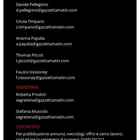
Davide Pellegrino
d.pellegrino@gazzettamatin.com
Cinzia Timpano
c.timpano@gazzettamatin.com
Arianna Papalia
a.papalia@gazzettamatin.com
Thomas Piccot
t.piccot@gazzettamatin.com
Fausto Vassoney
f.vassoney@gazzettamatin.com
SEGRETERIA
Roberta Prodoti
segreteria@gazzettamatin.com
Stefania Muscolo
segreteria@gazzettamatin.com
CONTATTACI
Per pubblicazione annunci, necrologi, offro e cerco lavoro,
contattare la segreteria al numero: 0165/231711