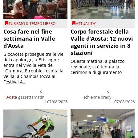
TURISMO & TEMPO LIBERO
ATTUALITA'
Cosa fare nel fine
Corpo forestale della
settimana in Valle
Valle d’Aosta: 12 nuovi
d’Aosta
agenti in servizio in 8
stazioni
GiocAosta prosegue tra le vie
del capoluogo; a Brissogne
Questa mattina, a palazzo
entra nel vivo la Feta de
regionale, si è tenuta la
l’Oumbra; Etroubles ospita la
cerimonia di giuramento
Veillà; a Chamois tocca al
Festival A...
di
di
Aosta
gazzettamatin
ethienne bredy
il 07/08/2026
il 07/08/2026