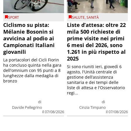
SPORT
SALUTE
,
SANITÀ
Ciclismo su pista:
Liste d’attesa: oltre 22
Mélanie Bosonin si
mila 500 richieste di
avvicina al podio ai
prime visite nei primi
Campionati Italiani
6 mesi del 2026, sono
giovanili
1.261 in più rispetto al
2025
La portacolori del Cicli Fiorin
ha concluso quinta nella gara
Si sono riuniti ieri, giovedì 6
dell'omnium con 95 punti a 8
agosto, l'Unità centrale di
lunghezze dalla medaglia di
gestione dell’assistenza
bronzo
sanitaria e dei tempi delle
liste di attesa e l'Osservatorio
regi...
di
di
Davide Pellegrino
Cinzia Timpano
il 07/08/2026
il 07/08/2026