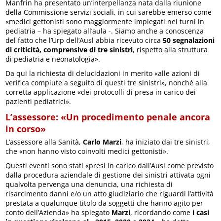
Manfrin ha presentato un’interpellanza nata dalla riunione
della Commissione servizi sociali, in cui sarebbe emerso come
«medici gettonisti sono maggiormente impiegati nei turni in
pediatria – ha spiegato all’aula -. Siamo anche a conoscenza
del fatto che l’Urp dell’Ausl abbia ricevuto circa
50 segnalazioni
di criticità, comprensive di tre sinistri
, rispetto alla struttura
di pediatria e neonatologia».
Da qui la richiesta di delucidazioni in merito «alle azioni di
verifica compiute a seguito di questi tre sinistri», nonché alla
corretta applicazione «dei protocolli di presa in carico dei
pazienti pediatrici».
L’assessore: «Un procedimento penale ancora
in corso»
L’assessore alla Sanità,
Carlo Marzi
, ha iniziato dai tre sinistri,
che «non hanno visto coinvolti medici gettonisti».
Questi eventi sono stati «presi in carico dall’Ausl come previsto
dalla procedura aziendale di gestione dei sinistri attivata ogni
qualvolta pervenga una denuncia, una richiesta di
risarcimento danni e/o un atto giudiziario che riguardi l’attività
prestata a qualunque titolo da soggetti che hanno agito per
conto dell’Azienda» ha spiegato
Marzi
, ricordando come
i casi