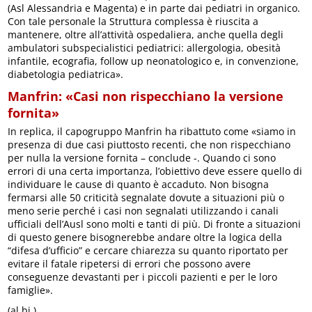
(Asl Alessandria e Magenta) e in parte dai pediatri in organico.
Con tale personale la Struttura complessa è riuscita a
mantenere, oltre all’attività ospedaliera, anche quella degli
ambulatori subspecialistici pediatrici: allergologia, obesità
infantile, ecografia, follow up neonatologico e, in convenzione,
diabetologia pediatrica».
Manfrin: «Casi non rispecchiano la versione
fornita»
In replica, il capogruppo Manfrin ha ribattuto come «siamo in
presenza di due casi piuttosto recenti, che non rispecchiano
per nulla la versione fornita – conclude -. Quando ci sono
errori di una certa importanza, l’obiettivo deve essere quello di
individuare le cause di quanto è accaduto. Non bisogna
fermarsi alle 50 criticità segnalate dovute a situazioni più o
meno serie perché i casi non segnalati utilizzando i canali
ufficiali dell’Ausl sono molti e tanti di più. Di fronte a situazioni
di questo genere bisognerebbe andare oltre la logica della
“difesa d’ufficio” e cercare chiarezza su quanto riportato per
evitare il fatale ripetersi di errori che possono avere
conseguenze devastanti per i piccoli pazienti e per le loro
famiglie».
(al.bi.)