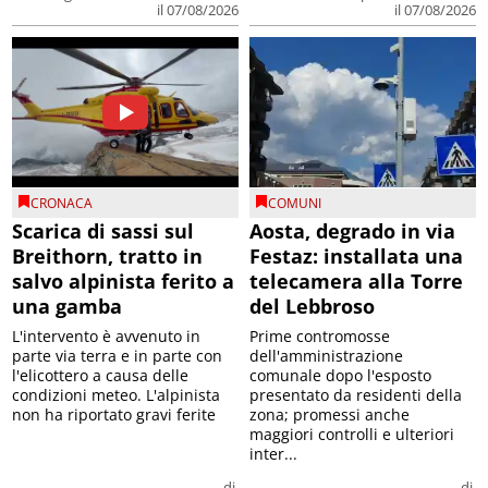
il 07/08/2026
il 07/08/2026
CRONACA
COMUNI
Scarica di sassi sul
Aosta, degrado in via
Breithorn, tratto in
Festaz: installata una
salvo alpinista ferito a
telecamera alla Torre
una gamba
del Lebbroso
L'intervento è avvenuto in
Prime contromosse
parte via terra e in parte con
dell'amministrazione
l'elicottero a causa delle
comunale dopo l'esposto
condizioni meteo. L'alpinista
presentato da residenti della
non ha riportato gravi ferite
zona; promessi anche
maggiori controlli e ulteriori
inter...
di
di