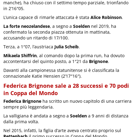
manche), ha chiuso con il settimo tempo parziale, trionfando
in 2’16″05.
L’unica capace di rimarle attaccata è stata
Alice Robinson
.
La forte neozelandese
, a segno a
Soelden
nel 2019, ha
confermato la seconda piazza ottenuta in mattinata,
accusando un ritardo di 17/100.
Terza, a 1″07, l’austriaca
Julia Scheib
.
Mikaela Shiffrin
, al comando dopo la prima run, ha dovuto
accontentarsi del quinto posto, a 1″21 da
Brignone
.
Davanti alla campionessa statunitense si è classificata la
connazionale Katie Hensien (2’17″16″).
Federica Brignone sale a 28 successi e 70 podi
in Coppa del Mondo
Federica Brignone
ha scritto un nuovo capitolo di una carriera
sempre più leggendaria.
La valligiana è andata a segno a
Soelden
a 9 anni di distanza
dalla prima volta.
Nel 2015, infatti, la figlia d’arte aveva centrato proprio sul
Rettenbach
il primo successo in Coppa del Mondo.