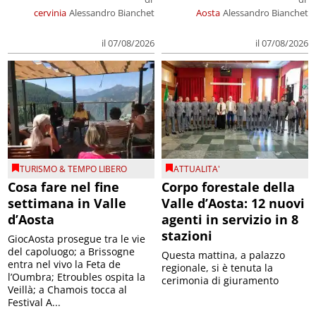
cervinia
Alessandro Bianchet
Aosta
Alessandro Bianchet
il 07/08/2026
il 07/08/2026
TURISMO & TEMPO LIBERO
ATTUALITA'
Cosa fare nel fine
Corpo forestale della
settimana in Valle
Valle d’Aosta: 12 nuovi
d’Aosta
agenti in servizio in 8
stazioni
GiocAosta prosegue tra le vie
del capoluogo; a Brissogne
Questa mattina, a palazzo
entra nel vivo la Feta de
regionale, si è tenuta la
l’Oumbra; Etroubles ospita la
cerimonia di giuramento
Veillà; a Chamois tocca al
Festival A...