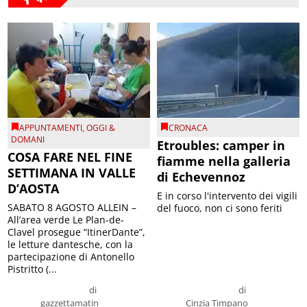
APPUNTAMENTI
,
OGGI &
CRONACA
DOMANI
Etroubles: camper in
COSA FARE NEL FINE
fiamme nella galleria
SETTIMANA IN VALLE
di Echevennoz
D’AOSTA
E in corso l'intervento dei vigili
SABATO 8 AGOSTO ALLEIN –
del fuoco, non ci sono feriti
All’area verde Le Plan-de-
Clavel prosegue “ItinerDante”,
le letture dantesche, con la
partecipazione di Antonello
Pistritto (...
di
di
gazzettamatin
Cinzia Timpano