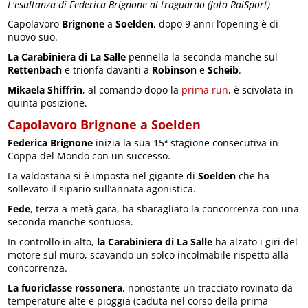
L'esultanza di Federica Brignone al traguardo (foto RaiSport)
Capolavoro
Brignone
a
Soelden
, dopo 9 anni l’opening è di
nuovo suo.
La Carabiniera di La Salle
pennella la seconda manche sul
Rettenbach
e trionfa davanti a
Robinson
e
Scheib
.
Mikaela Shiffrin
, al comando dopo la
prima run
, è scivolata in
quinta posizione.
Capolavoro Brignone a Soelden
Federica Brignone
inizia la sua 15ª stagione consecutiva in
Coppa del Mondo con un successo.
La valdostana si è imposta nel gigante di
Soelden
che ha
sollevato il sipario sull’annata agonistica.
Fede
, terza a metà gara, ha sbaragliato la concorrenza con una
seconda manche sontuosa.
In controllo in alto,
la Carabiniera di La Salle
ha alzato i giri del
motore sul muro, scavando un solco incolmabile rispetto alla
concorrenza.
La fuoriclasse rossonera
, nonostante un tracciato rovinato da
temperature alte e pioggia (caduta nel corso della prima