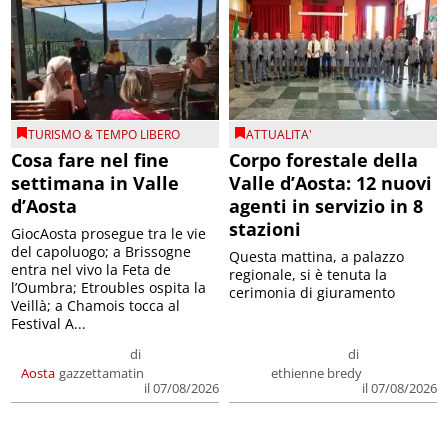
TURISMO & TEMPO LIBERO
ATTUALITA'
Cosa fare nel fine
Corpo forestale della
settimana in Valle
Valle d’Aosta: 12 nuovi
d’Aosta
agenti in servizio in 8
stazioni
GiocAosta prosegue tra le vie
del capoluogo; a Brissogne
Questa mattina, a palazzo
entra nel vivo la Feta de
regionale, si è tenuta la
l’Oumbra; Etroubles ospita la
cerimonia di giuramento
Veillà; a Chamois tocca al
Festival A...
di
di
Aosta
gazzettamatin
ethienne bredy
il 07/08/2026
il 07/08/2026