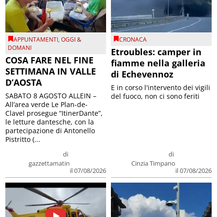
APPUNTAMENTI
,
OGGI &
CRONACA
DOMANI
Etroubles: camper in
COSA FARE NEL FINE
fiamme nella galleria
SETTIMANA IN VALLE
di Echevennoz
D’AOSTA
E in corso l'intervento dei vigili
SABATO 8 AGOSTO ALLEIN –
del fuoco, non ci sono feriti
All’area verde Le Plan-de-
Clavel prosegue “ItinerDante”,
le letture dantesche, con la
partecipazione di Antonello
Pistritto (...
di
di
gazzettamatin
Cinzia Timpano
il 07/08/2026
il 07/08/2026