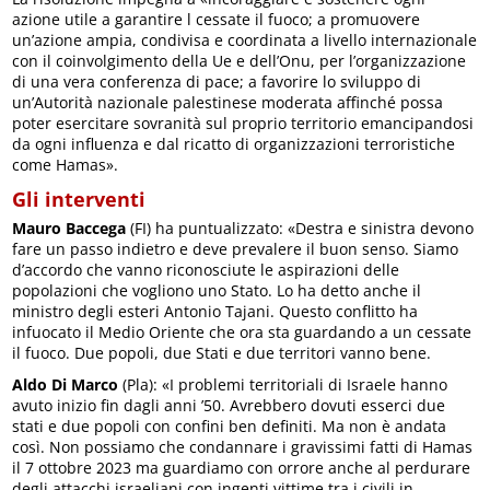
azione utile a garantire l cessate il fuoco; a promuovere
un’azione ampia, condivisa e coordinata a livello internazionale
con il coinvolgimento della Ue e dell’Onu, per l’organizzazione
di una vera conferenza di pace; a favorire lo sviluppo di
un’Autorità nazionale palestinese moderata affinché possa
poter esercitare sovranità sul proprio territorio emancipandosi
da ogni influenza e dal ricatto di organizzazioni terroristiche
come Hamas».
Gli interventi
Mauro Baccega
(FI) ha puntualizzato: «Destra e sinistra devono
fare un passo indietro e deve prevalere il buon senso. Siamo
d’accordo che vanno riconosciute le aspirazioni delle
popolazioni che vogliono uno Stato. Lo ha detto anche il
ministro degli esteri Antonio Tajani. Questo conflitto ha
infuocato il Medio Oriente che ora sta guardando a un cessate
il fuoco. Due popoli, due Stati e due territori vanno bene.
Aldo Di Marco
(Pla): «I problemi territoriali di Israele hanno
avuto inizio fin dagli anni ’50. Avrebbero dovuti esserci due
stati e due popoli con confini ben definiti. Ma non è andata
così. Non possiamo che condannare i gravissimi fatti di Hamas
il 7 ottobre 2023 ma guardiamo con orrore anche al perdurare
degli attacchi israeliani con ingenti vittime tra i civili in