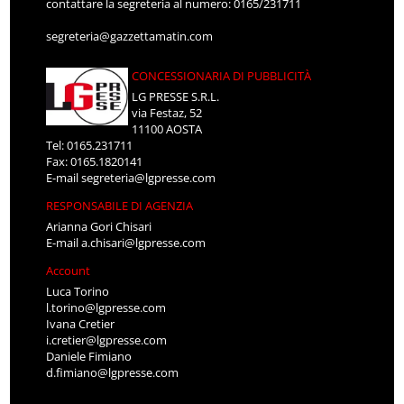
contattare la segreteria al numero: 0165/231711
segreteria@gazzettamatin.com
CONCESSIONARIA DI PUBBLICITÀ
LG PRESSE S.R.L.
via Festaz, 52
11100 AOSTA
Tel: 0165.231711
Fax: 0165.1820141
E-mail
segreteria@lgpresse.com
RESPONSABILE DI AGENZIA
Arianna Gori Chisari
E-mail
a.chisari@lgpresse.com
Account
Luca Torino
l.torino@lgpresse.com
Ivana Cretier
i.cretier@lgpresse.com
Daniele Fimiano
d.fimiano@lgpresse.com