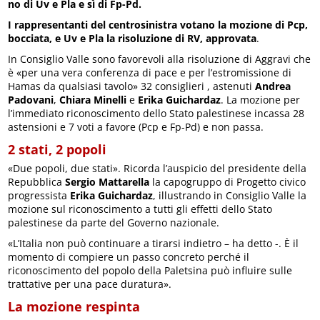
no di Uv e Pla e sì di Fp-Pd.
I rappresentanti del centrosinistra votano la mozione di Pcp,
bocciata, e Uv e Pla la risoluzione di RV, approvata
.
In Consiglio Valle sono favorevoli alla risoluzione di Aggravi che
è «per una vera conferenza di pace e per l’estromissione di
Hamas da qualsiasi tavolo» 32 consiglieri , astenuti
Andrea
Padovani
,
Chiara Minelli
e
Erika Guichardaz
. La mozione per
l’immediato riconoscimento dello Stato palestinese incassa 28
astensioni e 7 voti a favore (Pcp e Fp-Pd) e non passa.
2 stati, 2 popoli
«Due popoli, due stati». Ricorda l’auspicio del presidente della
Repubblica
Sergio Mattarella
la capogruppo di Progetto civico
progressista
Erika Guichardaz
, illustrando in Consiglio Valle la
mozione sul riconoscimento a tutti gli effetti dello Stato
palestinese da parte del Governo nazionale.
«L’Italia non può continuare a tirarsi indietro – ha detto -. È il
momento di compiere un passo concreto perché il
riconoscimento del popolo della Paletsina può influire sulle
trattative per una pace duratura».
La mozione respinta