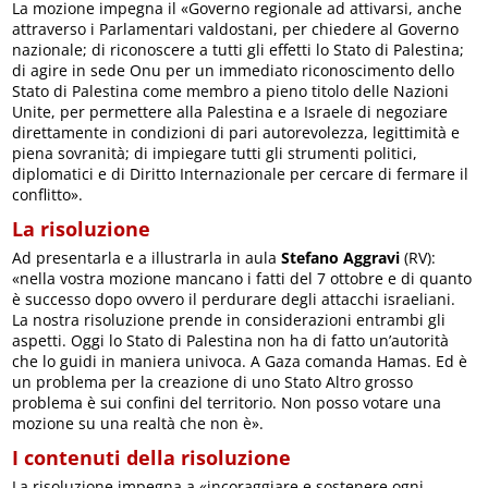
La mozione impegna il «Governo regionale ad attivarsi, anche
attraverso i Parlamentari valdostani, per chiedere al Governo
nazionale; di riconoscere a tutti gli effetti lo Stato di Palestina;
di agire in sede Onu per un immediato riconoscimento dello
Stato di Palestina come membro a pieno titolo delle Nazioni
Unite, per permettere alla Palestina e a Israele di negoziare
direttamente in condizioni di pari autorevolezza, legittimità e
piena sovranità; di impiegare tutti gli strumenti politici,
diplomatici e di Diritto Internazionale per cercare di fermare il
conflitto».
La risoluzione
Ad presentarla e a illustrarla in aula
Stefano Aggravi
(RV):
«nella vostra mozione mancano i fatti del 7 ottobre e di quanto
è successo dopo ovvero il perdurare degli attacchi israeliani.
La nostra risoluzione prende in considerazioni entrambi gli
aspetti. Oggi lo Stato di Palestina non ha di fatto un’autorità
che lo guidi in maniera univoca. A Gaza comanda Hamas. Ed è
un problema per la creazione di uno Stato Altro grosso
problema è sui confini del territorio. Non posso votare una
mozione su una realtà che non è».
I contenuti della risoluzione
La risoluzione impegna a «incoraggiare e sostenere ogni