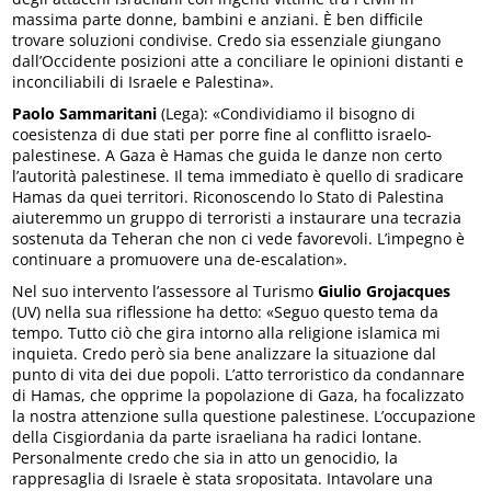
massima parte donne, bambini e anziani. È ben difficile
trovare soluzioni condivise. Credo sia essenziale giungano
dall’Occidente posizioni atte a conciliare le opinioni distanti e
inconciliabili di Israele e Palestina».
Paolo Sammaritani
(Lega): «Condividiamo il bisogno di
coesistenza di due stati per porre fine al conflitto israelo-
palestinese. A Gaza è Hamas che guida le danze non certo
l’autorità palestinese. Il tema immediato è quello di sradicare
Hamas da quei territori. Riconoscendo lo Stato di Palestina
aiuteremmo un gruppo di terroristi a instaurare una tecrazia
sostenuta da Teheran che non ci vede favorevoli. L’impegno è
continuare a promuovere una de-escalation».
Nel suo intervento l’assessore al Turismo
Giulio Grojacques
(UV) nella sua riflessione ha detto: «Seguo questo tema da
tempo. Tutto ciò che gira intorno alla religione islamica mi
inquieta. Credo però sia bene analizzare la situazione dal
punto di vita dei due popoli. L’atto terroristico da condannare
di Hamas, che opprime la popolazione di Gaza, ha focalizzato
la nostra attenzione sulla questione palestinese. L’occupazione
della Cisgiordania da parte israeliana ha radici lontane.
Personalmente credo che sia in atto un genocidio, la
rappresaglia di Israele è stata sropositata. Intavolare una