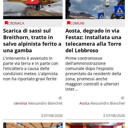
CRONACA
COMUNI
Scarica di sassi sul
Aosta, degrado in via
Breithorn, tratto in
Festaz: installata una
salvo alpinista ferito a
telecamera alla Torre
una gamba
del Lebbroso
L'intervento è avvenuto in
Prime contromosse
parte via terra e in parte con
dell'amministrazione
l'elicottero a causa delle
comunale dopo l'esposto
condizioni meteo. L'alpinista
presentato da residenti della
non ha riportato gravi ferite
zona; promessi anche
maggiori controlli e ulteriori
inter...
di
di
cervinia
Alessandro Bianchet
Aosta
Alessandro Bianchet
il 07/08/2026
il 07/08/2026