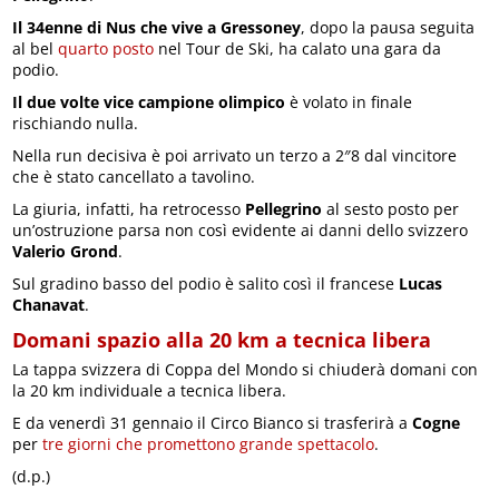
Il 34enne di Nus che vive a Gressoney
, dopo la pausa seguita
al bel
quarto posto
nel Tour de Ski, ha calato una gara da
podio.
Il due volte vice campione olimpico
è volato in finale
rischiando nulla.
Nella run decisiva è poi arrivato un terzo a 2″8 dal vincitore
che è stato cancellato a tavolino.
La giuria, infatti, ha retrocesso
Pellegrino
al sesto posto per
un’ostruzione parsa non così evidente ai danni dello svizzero
Valerio Grond
.
Sul gradino basso del podio è salito così il francese
Lucas
Chanavat
.
Domani spazio alla 20 km a tecnica libera
La tappa svizzera di Coppa del Mondo si chiuderà domani con
la 20 km individuale a tecnica libera.
E da venerdì 31 gennaio il Circo Bianco si trasferirà a
Cogne
per
tre giorni che promettono grande spettacolo
.
(d.p.)