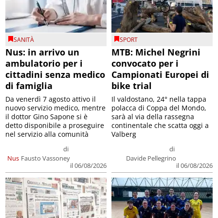
SANITÀ
SPORT
Nus: in arrivo un
MTB: Michel Negrini
ambulatorio per i
convocato per i
cittadini senza medico
Campionati Europei di
di famiglia
bike trial
Da venerdì 7 agosto attivo il
Il valdostano, 24° nella tappa
nuovo servizio medico, mentre
polacca di Coppa del Mondo,
il dottor Gino Sapone si è
sarà al via della rassegna
detto disponibile a proseguire
continentale che scatta oggi a
nel servizio alla comunità
Valberg
di
di
Nus
Fausto Vassoney
Davide Pellegrino
il 06/08/2026
il 06/08/2026