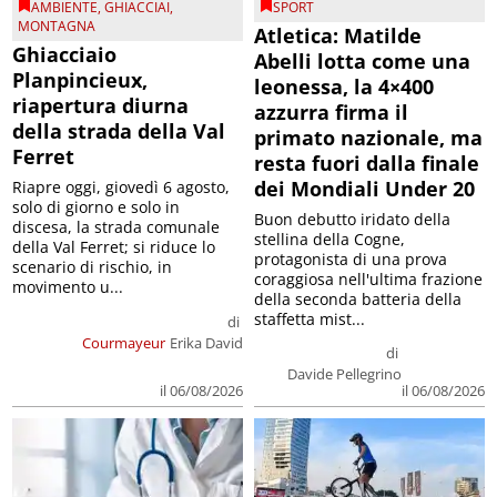
AMBIENTE
,
GHIACCIAI
,
SPORT
MONTAGNA
Atletica: Matilde
Ghiacciaio
Abelli lotta come una
Planpincieux,
leonessa, la 4×400
riapertura diurna
azzurra firma il
della strada della Val
primato nazionale, ma
Ferret
resta fuori dalla finale
dei Mondiali Under 20
Riapre oggi, giovedì 6 agosto,
solo di giorno e solo in
Buon debutto iridato della
discesa, la strada comunale
stellina della Cogne,
della Val Ferret; si riduce lo
protagonista di una prova
scenario di rischio, in
coraggiosa nell'ultima frazione
movimento u...
della seconda batteria della
staffetta mist...
di
Courmayeur
Erika David
di
Davide Pellegrino
il 06/08/2026
il 06/08/2026