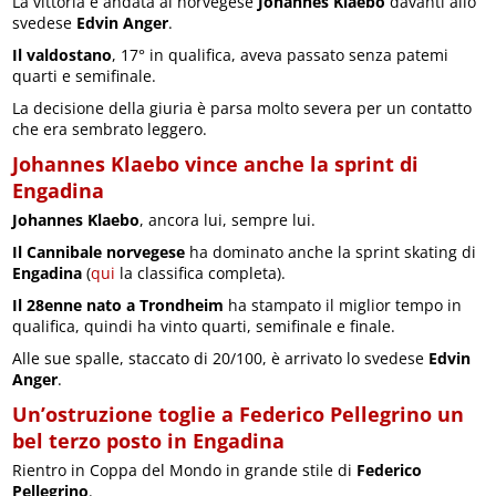
La vittoria è andata al norvegese
Johannes Klaebo
davanti allo
svedese
Edvin Anger
.
Il valdostano
, 17° in qualifica, aveva passato senza patemi
quarti e semifinale.
La decisione della giuria è parsa molto severa per un contatto
che era sembrato leggero.
Johannes Klaebo vince anche la sprint di
Engadina
Johannes Klaebo
, ancora lui, sempre lui.
Il Cannibale norvegese
ha dominato anche la sprint skating di
Engadina
(
qui
la classifica completa).
Il 28enne nato a Trondheim
ha stampato il miglior tempo in
qualifica, quindi ha vinto quarti, semifinale e finale.
Alle sue spalle, staccato di 20/100, è arrivato lo svedese
Edvin
Anger
.
Un’ostruzione toglie a Federico Pellegrino un
bel terzo posto in Engadina
Rientro in Coppa del Mondo in grande stile di
Federico
Pellegrino
.