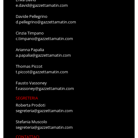
e.david@gazzettamatin.com
Davide Pellegrino
d.pellegrino@gazzettamatin.com
Cinzia Timpano
c.timpano@gazzettamatin.com
Arianna Papalia
a.papalia@gazzettamatin.com
Thomas Piccot
t.piccot@gazzettamatin.com
Fausto Vassoney
f.vassoney@gazzettamatin.com
SEGRETERIA
Roberta Prodoti
segreteria@gazzettamatin.com
Stefania Muscolo
segreteria@gazzettamatin.com
CONTATTACI