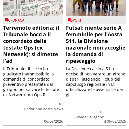
CRONACA
SPORT
Terremoto editoria: il
Futsal: niente serie A
Tribunale boccia il
femminile per l’Aosta
concordato delle
511, la Divisione
testate Ops (ex
nazionale non accoglie
Netweek); si dimette
la domanda di
l’ad
ripescaggio
Il Tribunale di Lecco ha
La Divisione calcio a 5 ha
giudicato inammissibile la
deciso di non varare un girone
domanda di concordato
dispari, lasciando il club del
preventivo presentata dal
capoluogo regionale in B;
gruppo per salvare le testate
ufficializzate le avversarie dei
ex Netweek ora Ops R...
gi...
di
Redazione Aosta News
di
Davide Pellegrino
il 06/08/2026
il 06/08/2026