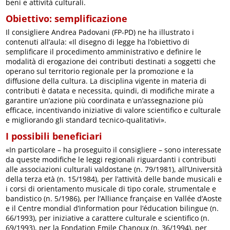
beni e attività culturali.
Obiettivo: semplificazione
Il consigliere Andrea Padovani (FP-PD) ne ha illustrato i
contenuti all’aula: «Il disegno di legge ha l’obiettivo di
semplificare il procedimento amministrativo e definire le
modalità di erogazione dei contributi destinati a soggetti che
operano sul territorio regionale per la promozione e la
diffusione della cultura. La disciplina vigente in materia di
contributi è datata e necessita, quindi, di modifiche mirate a
garantire un’azione più coordinata e un’assegnazione più
efficace, incentivando iniziative di valore scientifico e culturale
e migliorando gli standard tecnico-qualitativi».
I possibili beneficiari
«In particolare – ha proseguito il consigliere – sono interessate
da queste modifiche le leggi regionali riguardanti i contributi
alle associazioni culturali valdostane (n. 79/1981), all’Università
della terza età (n. 15/1984), per l’attività delle bande musicali e
i corsi di orientamento musicale di tipo corale, strumentale e
bandistico (n. 5/1986), per l’Alliance française en Vallée d’Aoste
e il Centre mondial d’information pour l’éducation bilingue (n.
66/1993), per iniziative a carattere culturale e scientifico (n.
69/1993), per la Fondation Emile Chanoux (n. 36/1994), per