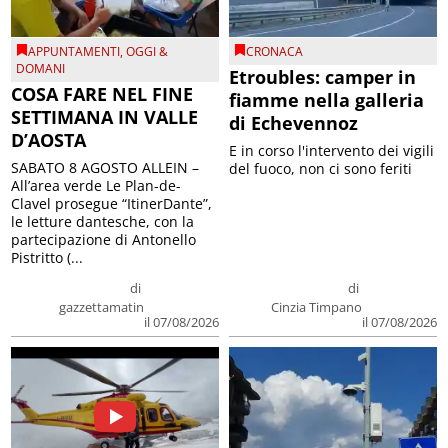
APPUNTAMENTI
,
OGGI &
CRONACA
DOMANI
Etroubles: camper in
COSA FARE NEL FINE
fiamme nella galleria
SETTIMANA IN VALLE
di Echevennoz
D’AOSTA
E in corso l'intervento dei vigili
SABATO 8 AGOSTO ALLEIN –
del fuoco, non ci sono feriti
All’area verde Le Plan-de-
Clavel prosegue “ItinerDante”,
le letture dantesche, con la
partecipazione di Antonello
Pistritto (...
di
di
gazzettamatin
Cinzia Timpano
il 07/08/2026
il 07/08/2026