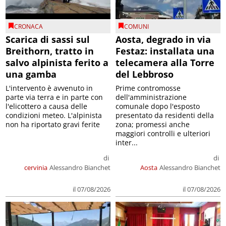
CRONACA
COMUNI
Scarica di sassi sul
Aosta, degrado in via
Breithorn, tratto in
Festaz: installata una
salvo alpinista ferito a
telecamera alla Torre
una gamba
del Lebbroso
L'intervento è avvenuto in
Prime contromosse
parte via terra e in parte con
dell'amministrazione
l'elicottero a causa delle
comunale dopo l'esposto
condizioni meteo. L'alpinista
presentato da residenti della
non ha riportato gravi ferite
zona; promessi anche
maggiori controlli e ulteriori
inter...
di
di
cervinia
Alessandro Bianchet
Aosta
Alessandro Bianchet
il 07/08/2026
il 07/08/2026