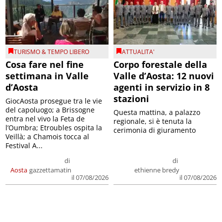
TURISMO & TEMPO LIBERO
ATTUALITA'
Cosa fare nel fine
Corpo forestale della
settimana in Valle
Valle d’Aosta: 12 nuovi
d’Aosta
agenti in servizio in 8
stazioni
GiocAosta prosegue tra le vie
del capoluogo; a Brissogne
Questa mattina, a palazzo
entra nel vivo la Feta de
regionale, si è tenuta la
l’Oumbra; Etroubles ospita la
cerimonia di giuramento
Veillà; a Chamois tocca al
Festival A...
di
di
Aosta
gazzettamatin
ethienne bredy
il 07/08/2026
il 07/08/2026