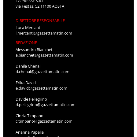
LG PRESSE S.R.L.
via Festaz, 52 11100 AOSTA
DIRETTORE RESPONSABILE
Luca Mercanti
l.mercanti@gazzettamatin.com
REDAZIONE
Alessandro Bianchet
a.bianchet@gazzettamatin.com
Danila Chenal
d.chenal@gazzettamatin.com
Erika David
e.david@gazzettamatin.com
Davide Pellegrino
d.pellegrino@gazzettamatin.com
Cinzia Timpano
c.timpano@gazzettamatin.com
Arianna Papalia