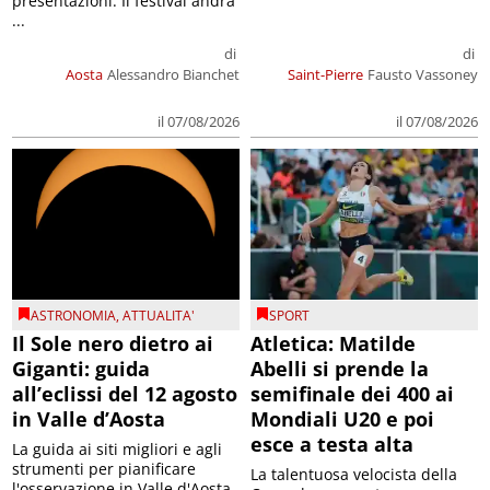
presentazioni. Il festival andrà
...
di
di
Aosta
Alessandro Bianchet
Saint-Pierre
Fausto Vassoney
il 07/08/2026
il 07/08/2026
ASTRONOMIA
,
ATTUALITA'
SPORT
Il Sole nero dietro ai
Atletica: Matilde
Giganti: guida
Abelli si prende la
all’eclissi del 12 agosto
semifinale dei 400 ai
in Valle d’Aosta
Mondiali U20 e poi
esce a testa alta
La guida ai siti migliori e agli
strumenti per pianificare
La talentuosa velocista della
l'osservazione in Valle d'Aosta