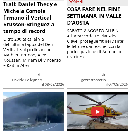
DOMANI
Trail: Daniel Thedy e
COSA FARE NEL FINE
Michela Comola
SETTIMANA IN VALLE
firmano il Vertical
D’AOSTA
Brusson-Bringuez a
tempo di record
SABATO 8 AGOSTO ALLEIN –
All’area verde Le Plan-de-
Oltre 200 atleti al via
Clavel prosegue “ItinerDante”,
dell'ultima tappa del Défì
le letture dantesche, con la
Vertical, sul podio anche
partecipazione di Antonello
Mathieu Brunod, Alex
Pistritto (...
Noussan, Miriam Di Vincenzo
e Kaitlin Allen
di
di
Davide Pellegrino
gazzettamatin
il 08/08/2026
il 07/08/2026