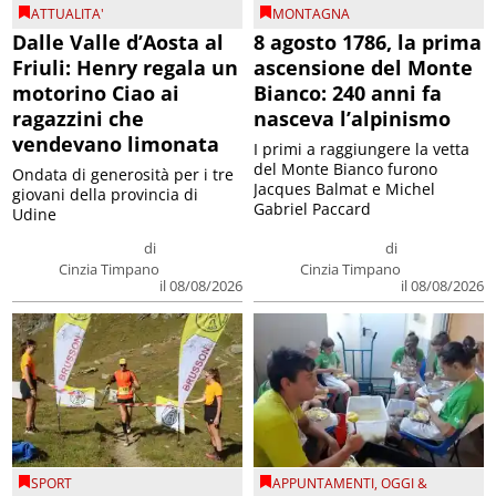
ATTUALITA'
MONTAGNA
Dalle Valle d’Aosta al
8 agosto 1786, la prima
Friuli: Henry regala un
ascensione del Monte
motorino Ciao ai
Bianco: 240 anni fa
ragazzini che
nasceva l’alpinismo
vendevano limonata
I primi a raggiungere la vetta
del Monte Bianco furono
Ondata di generosità per i tre
Jacques Balmat e Michel
giovani della provincia di
Gabriel Paccard
Udine
di
di
Cinzia Timpano
Cinzia Timpano
il 08/08/2026
il 08/08/2026
SPORT
APPUNTAMENTI
,
OGGI &