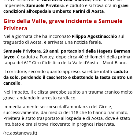
imperiese,
Samuele Privitera
, è caduto e si trova ora in
gravi
condizioni all’ospedale Umberto Parini di Aosta
.
Giro della Valle, grave incidente a Samuele
Privitera
Nella giornata che ha incoronato
Filippo Agostinacchio
sul
traguardo di Aosta, è arrivata una notizia ferale.
Samuele Privitera, 20 anni, portacolori della Hagens Berman
Jayco
, è caduto a Pontey, dopo circa 40 chilometri della prima
tappa del 61° Giro Ciclistico della Valle d’Aosta – Mont Blanc.
Il corridore, secondo quanto appreso, sarebbe infatti
caduto
da solo, perdendo il caschetto e sbattendo la testa contro un
cancello
.
Nell’impatto, il ciclista avrebbe subito un trauma cranico molto
grave, andando in arresto cardiaco.
Immediatamente soccorso dall’ambulanza del Giro e,
successivamente, dai medici del 118 che lo hanno rianimato,
Privitera è stato trasportato all’ospedale di Aosta, dove è stato
intubato e ora si trova ricoverato in prognosi riservata.
(re.aostanews.it)