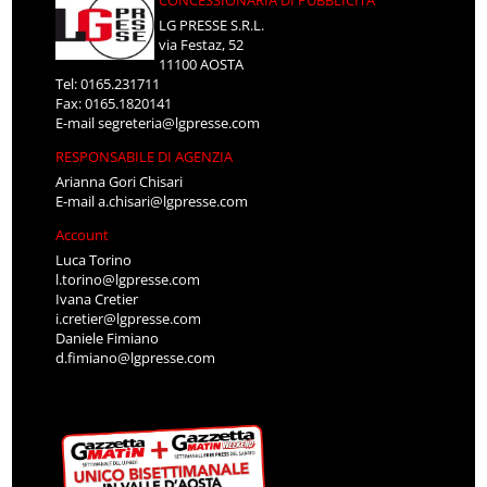
CONCESSIONARIA DI PUBBLICITÀ
LG PRESSE S.R.L.
via Festaz, 52
11100 AOSTA
Tel: 0165.231711
Fax: 0165.1820141
E-mail
segreteria@lgpresse.com
RESPONSABILE DI AGENZIA
Arianna Gori Chisari
E-mail
a.chisari@lgpresse.com
Account
Luca Torino
l.torino@lgpresse.com
Ivana Cretier
i.cretier@lgpresse.com
Daniele Fimiano
d.fimiano@lgpresse.com