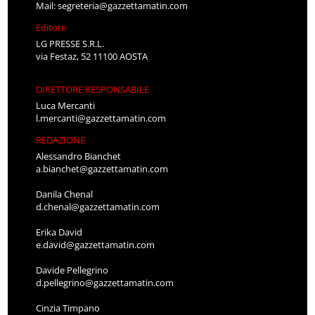
Mail:
segreteria@gazzettamatin.com
Editore
LG PRESSE S.R.L.
via Festaz, 52 11100 AOSTA
DIRETTORE RESPONSABILE
Luca Mercanti
l.mercanti@gazzettamatin.com
REDAZIONE
Alessandro Bianchet
a.bianchet@gazzettamatin.com
Danila Chenal
d.chenal@gazzettamatin.com
Erika David
e.david@gazzettamatin.com
Davide Pellegrino
d.pellegrino@gazzettamatin.com
Cinzia Timpano