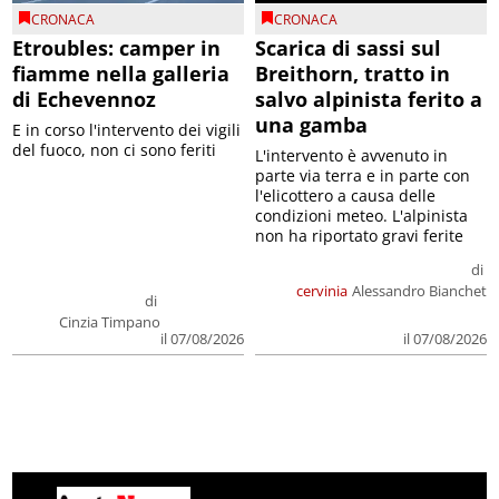
CRONACA
CRONACA
Etroubles: camper in
Scarica di sassi sul
fiamme nella galleria
Breithorn, tratto in
di Echevennoz
salvo alpinista ferito a
una gamba
E in corso l'intervento dei vigili
del fuoco, non ci sono feriti
L'intervento è avvenuto in
parte via terra e in parte con
l'elicottero a causa delle
condizioni meteo. L'alpinista
non ha riportato gravi ferite
di
cervinia
Alessandro Bianchet
di
Cinzia Timpano
il 07/08/2026
il 07/08/2026