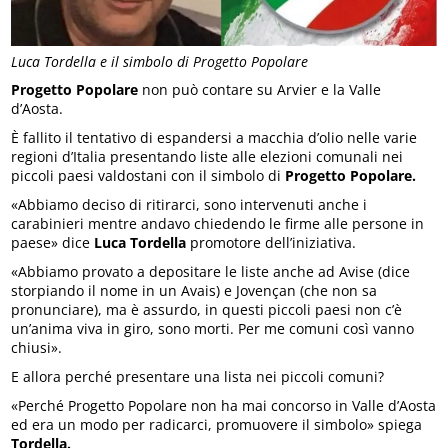
Luca Tordella e il simbolo di Progetto Popolare
Progetto Popolare
non può contare su Arvier e la Valle
d’Aosta.
È fallito il tentativo di espandersi a macchia d’olio nelle varie
regioni d’Italia presentando liste alle elezioni comunali nei
piccoli paesi valdostani con il simbolo di
Progetto Popolare.
«Abbiamo deciso di ritirarci, sono intervenuti anche i
carabinieri mentre andavo chiedendo le firme alle persone in
paese» dice
Luca Tordella
promotore dell’iniziativa.
«Abbiamo provato a depositare le liste anche ad Avise (dice
storpiando il nome in un Avais) e Jovençan (che non sa
pronunciare), ma è assurdo, in questi piccoli paesi non c’è
un’anima viva in giro, sono morti. Per me comuni così vanno
chiusi».
E allora perché presentare una lista nei piccoli comuni?
«Perché Progetto Popolare non ha mai concorso in Valle d’Aosta
ed era un modo per radicarci, promuovere il simbolo» spiega
Tordella.