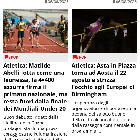
il 06/08/2026
il 06/08/2026
SPORT
SPORT
Atletica: Matilde
Atletica: Asta in Piazza
Abelli lotta come una
torna ad Aosta il 22
leonessa, la 4×400
agosto e strizza
azzurra firma il
l’occhio agli Europei di
primato nazionale, ma
Birmingham
resta fuori dalla finale
La speranza degli
dei Mondiali Under 20
organizzatori è di portare sulla
pedana del salotto buono
Buon debutto iridato della
della città alcuni atleti reduci
stellina della Cogne,
dalla rassegna continentale in
protagonista di una prova
programma ...
coraggiosa nell'ultima frazione
della seconda batteria della