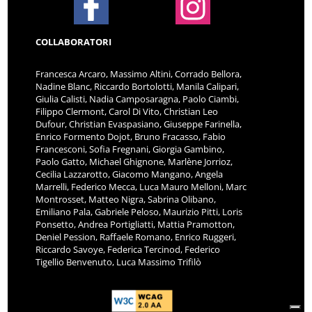
COLLABORATORI
Francesca Arcaro, Massimo Altini, Corrado Bellora,
Nadine Blanc, Riccardo Bortolotti, Manila Calipari,
Giulia Calisti, Nadia Camposaragna, Paolo Ciambi,
Filippo Clermont, Carol Di Vito, Christian Leo
Dufour, Christian Evaspasiano, Giuseppe Farinella,
Enrico Formento Dojot, Bruno Fracasso, Fabio
Francesconi, Sofia Fregnani, Giorgia Gambino,
Paolo Gatto, Michael Ghignone, Marlène Jorrioz,
Cecilia Lazzarotto, Giacomo Mangano, Angela
Marrelli, Federico Mecca, Luca Mauro Melloni, Marc
Montrosset, Matteo Nigra, Sabrina Olibano,
Emiliano Pala, Gabriele Peloso, Maurizio Pitti, Loris
Ponsetto, Andrea Portigliatti, Mattia Pramotton,
Deniel Pession, Raffaele Romano, Enrico Ruggeri,
Riccardo Savoye, Federica Tercinod, Federico
Tigellio Benvenuto, Luca Massimo Trifilò