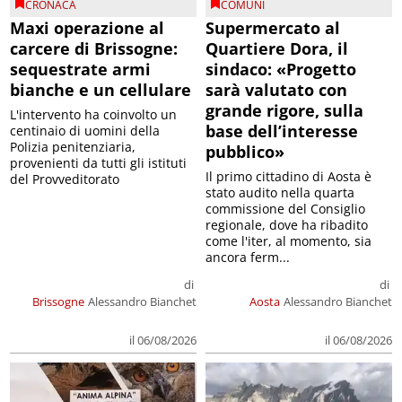
CRONACA
COMUNI
Maxi operazione al
Supermercato al
carcere di Brissogne:
Quartiere Dora, il
sequestrate armi
sindaco: «Progetto
bianche e un cellulare
sarà valutato con
grande rigore, sulla
L'intervento ha coinvolto un
base dell’interesse
centinaio di uomini della
Polizia penitenziaria,
pubblico»
provenienti da tutti gli istituti
Il primo cittadino di Aosta è
del Provveditorato
stato audito nella quarta
commissione del Consiglio
regionale, dove ha ribadito
come l'iter, al momento, sia
ancora ferm...
di
di
Brissogne
Alessandro Bianchet
Aosta
Alessandro Bianchet
il 06/08/2026
il 06/08/2026