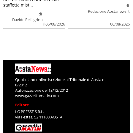
staffetta mist...
di
Redazione Aostanews.it
di
Davide Pellegrino
il 06/08/2026
il 06/08/2026
Quotidiano online Iscrizione al Tribunale di Aosta n.
8/2012
Autorizzazione del 13/12/2012
www.gazzettamatin.com
Editore
LG PRESSE S.R.L.
via Festaz, 52 11100 AOSTA