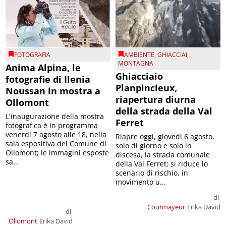
FOTOGRAFIA
AMBIENTE
,
GHIACCIAI
,
MONTAGNA
Anima Alpina, le
Ghiacciaio
fotografie di Ilenia
Planpincieux,
Noussan in mostra a
riapertura diurna
Ollomont
della strada della Val
L'inaugurazione della mostra
Ferret
fotografica è in programma
venerdì 7 agosto alle 18, nella
Riapre oggi, giovedì 6 agosto,
sala espositiva del Comune di
solo di giorno e solo in
Ollomont; le immagini esposte
discesa, la strada comunale
sa...
della Val Ferret; si riduce lo
scenario di rischio, in
movimento u...
di
Courmayeur
Erika David
di
Ollomont
Erika David