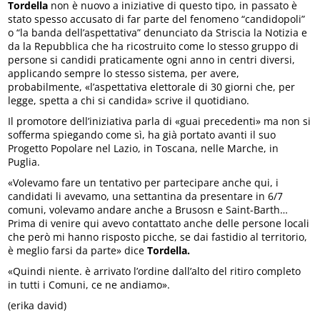
Tordella
non è nuovo a iniziative di questo tipo, in passato è
stato spesso accusato di far parte del fenomeno “candidopoli”
o “la banda dell’aspettativa” denunciato da Striscia la Notizia e
da la Repubblica che ha ricostruito come lo stesso gruppo di
persone si candidi praticamente ogni anno in centri diversi,
applicando sempre lo stesso sistema, per avere,
probabilmente, «l’aspettativa elettorale di 30 giorni che, per
legge, spetta a chi si candida» scrive il quotidiano.
Il promotore dell’iniziativa parla di «guai precedenti» ma non si
sofferma spiegando come sì, ha già portato avanti il suo
Progetto Popolare nel Lazio, in Toscana, nelle Marche, in
Puglia.
«Volevamo fare un tentativo per partecipare anche qui, i
candidati li avevamo, una settantina da presentare in 6/7
comuni, volevamo andare anche a Brusosn e Saint-Barth…
Prima di venire qui avevo contattato anche delle persone locali
che però mi hanno risposto picche, se dai fastidio al territorio,
è meglio farsi da parte» dice
Tordella.
«Quindi niente. è arrivato l’ordine dall’alto del ritiro completo
in tutti i Comuni, ce ne andiamo».
(erika david)