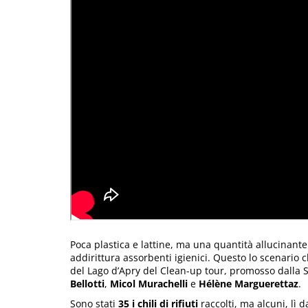
Poca plastica e lattine, ma una quantità allucinante
addirittura assorbenti igienici. Questo lo scenario c
del Lago d’Apry del Clean-up tour, promosso dalla
Bellotti
,
Micol Murachelli
e
Hélène Marguerettaz
.
Sono stati
35 i chili di rifiuti
raccolti, ma alcuni, lì 