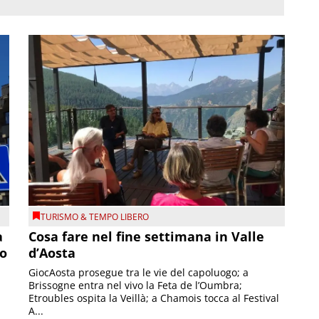
TURISMO & TEMPO LIBERO
a
Cosa fare nel fine settimana in Valle
so
d’Aosta
GiocAosta prosegue tra le vie del capoluogo; a
Brissogne entra nel vivo la Feta de l’Oumbra;
.
Etroubles ospita la Veillà; a Chamois tocca al Festival
A...