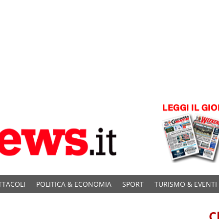
TTACOLI
POLITICA & ECONOMIA
SPORT
TURISMO & EVENTI
C