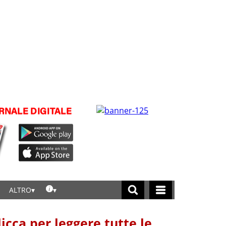
ALTRO
licca per leggere tutte le