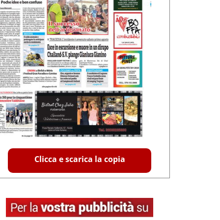
Clicca e scarica la copia