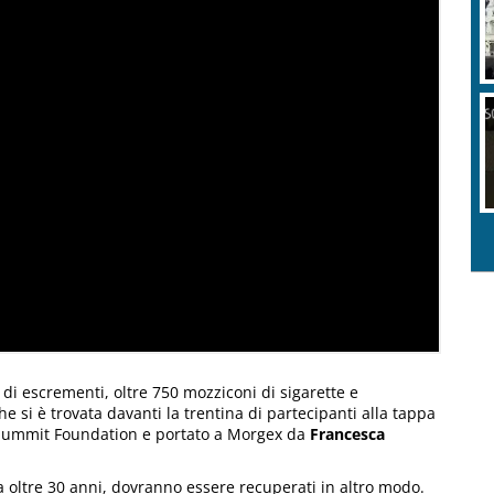
 di escrementi, oltre 750 mozziconi di sigarette e
he si è trovata davanti la trentina di partecipanti alla tappa
 Summit Foundation e portato a Morgex da
Francesca
da oltre 30 anni, dovranno essere recuperati in altro modo.