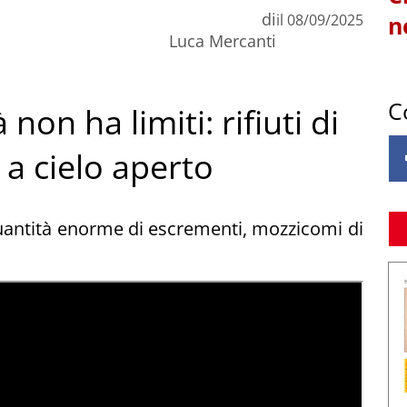
di
il
08/09/2025
n
Luca Mercanti
C
 non ha limiti: rifiuti di
 a cielo aperto
uantità enorme di escrementi, mozzicomi di