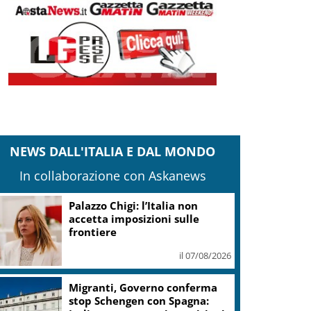
NEWS DALL'ITALIA E DAL MONDO
In collaborazione con Askanews
Europei nuoto, Paltrinieri
quarto nella 3 km
il 07/08/2026
Calcio, Juve, Spalletti:
“Mercato ok”, domani l’Inter