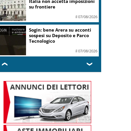
il 07/08/2026
“We are italians”: Saturnino e
Ray Gelato ospiti The Italian
Society
il 07/08/2026
❮
❯