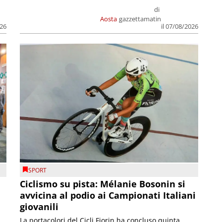
di
Aosta
gazzettamatin
026
il 07/08/2026
SPORT
Ciclismo su pista: Mélanie Bosonin si
avvicina al podio ai Campionati Italiani
giovanili
La portacolori del Cicli Fiorin ha concluso quinta