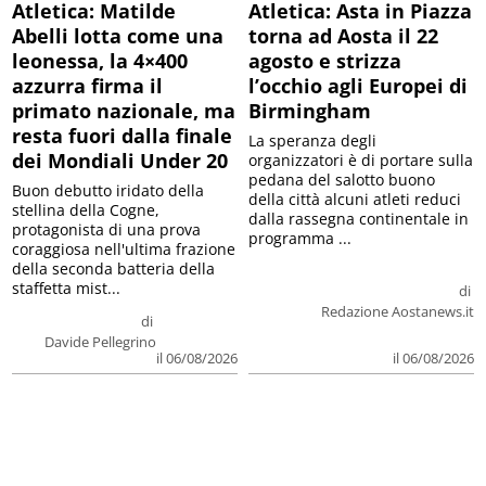
Atletica: Matilde
Atletica: Asta in Piazza
Abelli lotta come una
torna ad Aosta il 22
leonessa, la 4×400
agosto e strizza
azzurra firma il
l’occhio agli Europei di
primato nazionale, ma
Birmingham
resta fuori dalla finale
La speranza degli
dei Mondiali Under 20
organizzatori è di portare sulla
pedana del salotto buono
Buon debutto iridato della
della città alcuni atleti reduci
stellina della Cogne,
dalla rassegna continentale in
protagonista di una prova
programma ...
coraggiosa nell'ultima frazione
della seconda batteria della
staffetta mist...
di
Redazione Aostanews.it
di
Davide Pellegrino
il 06/08/2026
il 06/08/2026