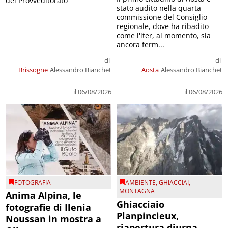
del Provveditorato
stato audito nella quarta
commissione del Consiglio
regionale, dove ha ribadito
come l'iter, al momento, sia
ancora ferm...
di
di
Brissogne
Alessandro Bianchet
Aosta
Alessandro Bianchet
il 06/08/2026
il 06/08/2026
FOTOGRAFIA
AMBIENTE
,
GHIACCIAI
,
MONTAGNA
Anima Alpina, le
Ghiacciaio
fotografie di Ilenia
Planpincieux,
Noussan in mostra a
riapertura diurna