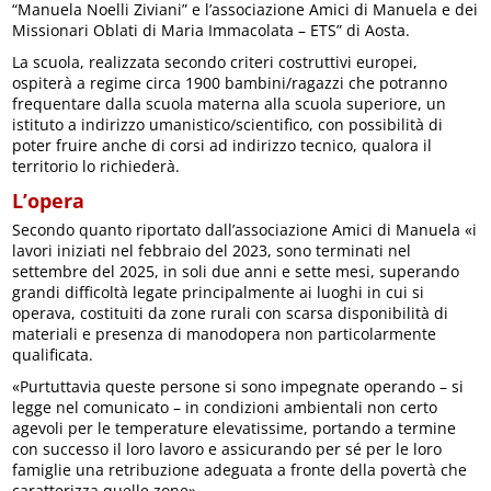
“Manuela Noelli Ziviani” e l’associazione Amici di Manuela e dei
Missionari Oblati di Maria Immacolata – ETS” di Aosta.
La scuola, realizzata secondo criteri costruttivi europei,
ospiterà a regime circa 1900 bambini/ragazzi che potranno
frequentare dalla scuola materna alla scuola superiore, un
istituto a indirizzo umanistico/scientifico, con possibilità di
poter fruire anche di corsi ad indirizzo tecnico, qualora il
territorio lo richiederà.
L’opera
Secondo quanto riportato dall’associazione Amici di Manuela «i
lavori iniziati nel febbraio del 2023, sono terminati nel
settembre del 2025, in soli due anni e sette mesi, superando
grandi difficoltà legate principalmente ai luoghi in cui si
operava, costituiti da zone rurali con scarsa disponibilità di
materiali e presenza di manodopera non particolarmente
qualificata.
«Purtuttavia queste persone si sono impegnate operando – si
legge nel comunicato – in condizioni ambientali non certo
agevoli per le temperature elevatissime, portando a termine
con successo il loro lavoro e assicurando per sé per le loro
famiglie una retribuzione adeguata a fronte della povertà che
caratterizza quelle zone».