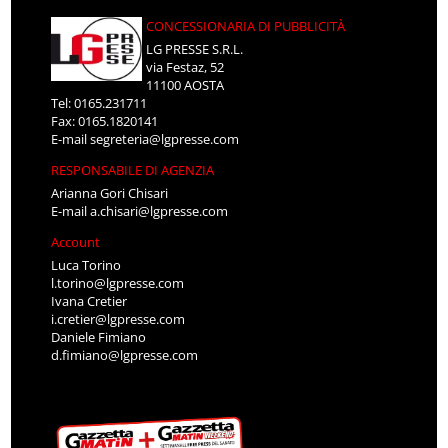
CONCESSIONARIA DI PUBBLICITÀ
LG PRESSE S.R.L.
via Festaz, 52
11100 AOSTA
Tel: 0165.231711
Fax: 0165.1820141
E-mail
segreteria@lgpresse.com
RESPONSABILE DI AGENZIA
Arianna Gori Chisari
E-mail
a.chisari@lgpresse.com
Account
Luca Torino
l.torino@lgpresse.com
Ivana Cretier
i.cretier@lgpresse.com
Daniele Fimiano
d.fimiano@lgpresse.com