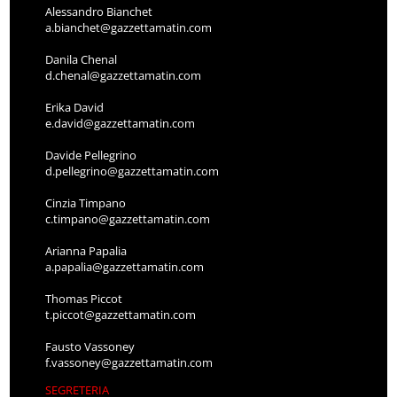
Alessandro Bianchet
a.bianchet@gazzettamatin.com
Danila Chenal
d.chenal@gazzettamatin.com
Erika David
e.david@gazzettamatin.com
Davide Pellegrino
d.pellegrino@gazzettamatin.com
Cinzia Timpano
c.timpano@gazzettamatin.com
Arianna Papalia
a.papalia@gazzettamatin.com
Thomas Piccot
t.piccot@gazzettamatin.com
Fausto Vassoney
f.vassoney@gazzettamatin.com
SEGRETERIA