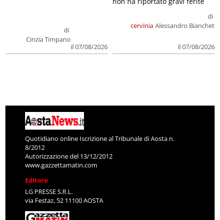
non ha riportato gravi ferite
di
cervinia
Alessandro Bianchet
di
Cinzia Timpano
il 07/08/2026
il 07/08/2026
Quotidiano online Iscrizione al Tribunale di Aosta n.
8/2012
Autorizzazione del 13/12/2012
www.gazzettamatin.com
Editore
LG PRESSE S.R.L.
via Festaz, 52 11100 AOSTA