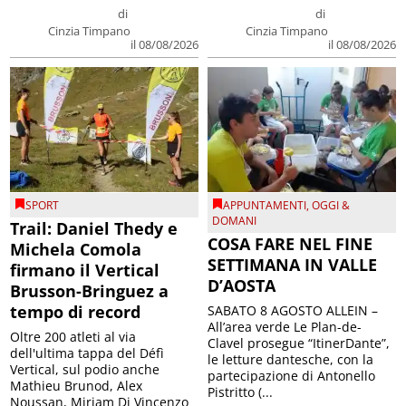
di
di
Cinzia Timpano
Cinzia Timpano
il 08/08/2026
il 08/08/2026
SPORT
APPUNTAMENTI
,
OGGI &
DOMANI
Trail: Daniel Thedy e
COSA FARE NEL FINE
Michela Comola
SETTIMANA IN VALLE
firmano il Vertical
D’AOSTA
Brusson-Bringuez a
tempo di record
SABATO 8 AGOSTO ALLEIN –
All’area verde Le Plan-de-
Oltre 200 atleti al via
Clavel prosegue “ItinerDante”,
dell'ultima tappa del Défì
le letture dantesche, con la
Vertical, sul podio anche
partecipazione di Antonello
Mathieu Brunod, Alex
Pistritto (...
Noussan, Miriam Di Vincenzo