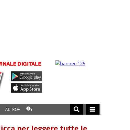
ALTRO
licca per leggere tutte le