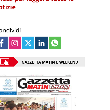
otizie
ondividi
GAZZETTA MATIN E WEEKEND