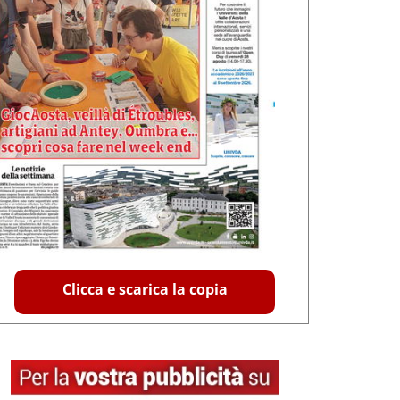
Clicca e scarica la copia