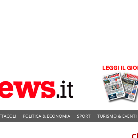
TTACOLI
POLITICA & ECONOMIA
SPORT
TURISMO & EVENTI
C