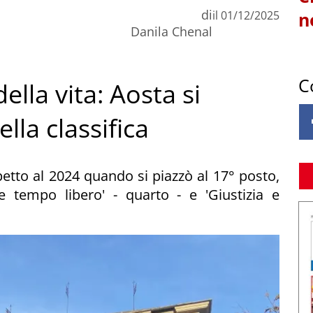
di
il
01/12/2025
n
Danila Chenal
C
ella vita: Aosta si
lla classifica
petto al 2024 quando si piazzò al 17° posto,
 e tempo libero' - quarto - e 'Giustizia e