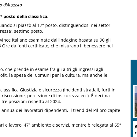
o d'Augusto
3° posto della classifica
.
uando si piazzò al 17° posto, distinguendosi nei settori
urezza’, settimo posto.
ovince italiane esaminate dall’indagine basata su 90 gli
 24 Ore da fonti certificate, che misurano il benessere nei
, che prende in esame fra gli altri gli ingressi agli
rofit, la spesa dei Comuni per la cultura, ma anche le
lassifica Giustizia e sicurezza (Incidenti stradali, furti in
riscossione, percezione di insicurezza ecc). È decima
tre posizioni rispetto al 2024.
ia annua dei lavoratori dipendenti, il trend del Pil pro capite
ari e lavoro, 47ª ambiente e servizi, mentre è relegata al 65°
A
r