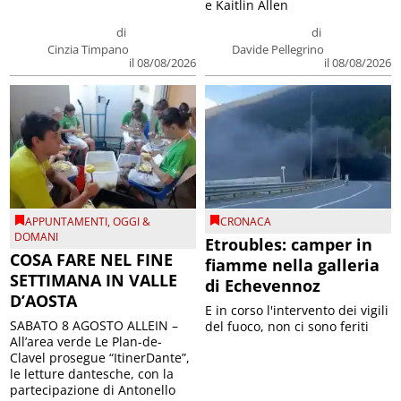
e Kaitlin Allen
di
di
Cinzia Timpano
Davide Pellegrino
il 08/08/2026
il 08/08/2026
APPUNTAMENTI
,
OGGI &
CRONACA
DOMANI
Etroubles: camper in
COSA FARE NEL FINE
fiamme nella galleria
SETTIMANA IN VALLE
di Echevennoz
D’AOSTA
E in corso l'intervento dei vigili
SABATO 8 AGOSTO ALLEIN –
del fuoco, non ci sono feriti
All’area verde Le Plan-de-
Clavel prosegue “ItinerDante”,
le letture dantesche, con la
partecipazione di Antonello