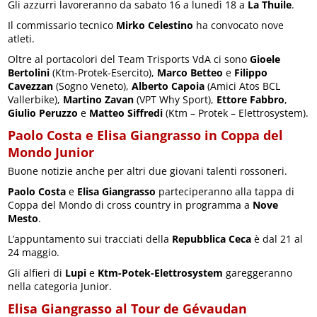
Gli azzurri lavoreranno da sabato 16 a lunedì 18 a
La Thuile
.
Il commissario tecnico
Mirko Celestino
ha convocato nove
atleti.
Oltre al portacolori del Team Trisports VdA ci sono
Gioele
Bertolini
(Ktm-Protek-Esercito),
Marco Betteo
e
Filippo
Cavezzan
(Sogno Veneto),
Alberto Capoia
(Amici Atos BCL
Vallerbike),
Martino Zavan
(VPT Why Sport),
Ettore Fabbro
,
Giulio Peruzzo
e
Matteo Siffredi
(Ktm – Protek – Elettrosystem).
Paolo Costa e Elisa Giangrasso in Coppa del
Mondo Junior
Buone notizie anche per altri due giovani talenti rossoneri.
Paolo Costa
e
Elisa Giangrasso
parteciperanno alla tappa di
Coppa del Mondo di cross country in programma a
Nove
Mesto
.
L’appuntamento sui tracciati della
Repubblica Ceca
è dal 21 al
24 maggio.
Gli alfieri di
Lupi
e
Ktm-Potek-Elettrosystem
gareggeranno
nella categoria Junior.
Elisa Giangrasso al Tour de Gévaudan