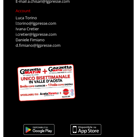
E-mail
a.chisari@lgpresse.com
Account
Luca Torino
l.torino@lgpresse.com
Ivana Cretier
i.cretier@lgpresse.com
Daniele Fimiano
d.fimiano@lgpresse.com