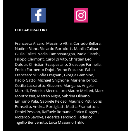
COLLABORATORI
Francesca Arcaro, Massimo Altini, Corrado Bellora,
Nadine Blanc, Riccardo Bortolotti, Manila Calipari,
Giulia Calisti, Nadia Camposaragna, Paolo Ciambi,
Filippo Clermont, Carol Di Vito, Christian Leo
Dufour, Christian Evaspasiano, Giuseppe Farinella,
Enrico Formento Dojot, Bruno Fracasso, Fabio
Francesconi, Sofia Fregnani, Giorgia Gambino,
Paolo Gatto, Michael Ghignone, Marlène Jorrioz,
Cecilia Lazzarotto, Giacomo Mangano, Angela
Marrelli, Federico Mecca, Luca Mauro Melloni, Marc
Montrosset, Matteo Nigra, Sabrina Olibano,
Emiliano Pala, Gabriele Peloso, Maurizio Pitti, Loris
Ponsetto, Andrea Portigliatti, Mattia Pramotton,
Deniel Pession, Raffaele Romano, Enrico Ruggeri,
Riccardo Savoye, Federica Tercinod, Federico
Tigellio Benvenuto, Luca Massimo Trifilò