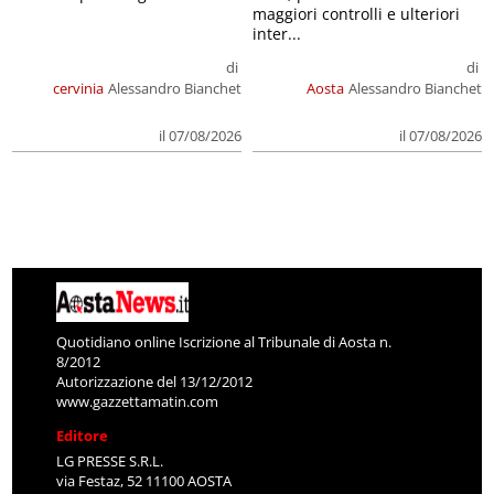
maggiori controlli e ulteriori
inter...
di
di
cervinia
Alessandro Bianchet
Aosta
Alessandro Bianchet
il 07/08/2026
il 07/08/2026
Quotidiano online Iscrizione al Tribunale di Aosta n.
8/2012
Autorizzazione del 13/12/2012
www.gazzettamatin.com
Editore
LG PRESSE S.R.L.
via Festaz, 52 11100 AOSTA