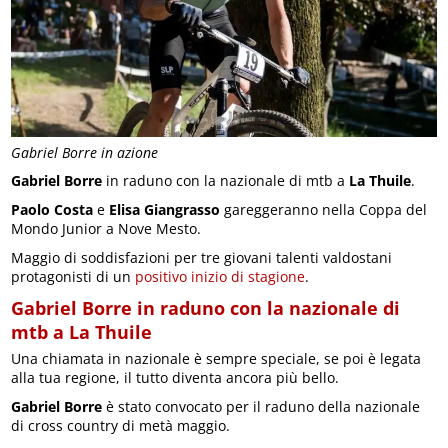
Gabriel Borre in azione
Gabriel Borre
in raduno con la nazionale di mtb a
La Thuile
.
Paolo Costa
e
Elisa Giangrasso
gareggeranno nella Coppa del
Mondo Junior a Nove Mesto.
Maggio di soddisfazioni per tre giovani talenti valdostani
protagonisti di un
positivo inizio di stagione
.
Gabriel Borre in raduno con la nazionale di
mtb a La Thuile
Una chiamata in nazionale è sempre speciale, se poi è legata
alla tua regione, il tutto diventa ancora più bello.
Gabriel Borre
è stato convocato per il raduno della nazionale
di cross country di metà maggio.