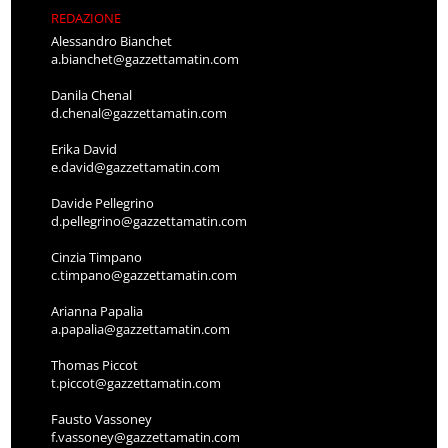
REDAZIONE
Alessandro Bianchet
a.bianchet@gazzettamatin.com
Danila Chenal
d.chenal@gazzettamatin.com
Erika David
e.david@gazzettamatin.com
Davide Pellegrino
d.pellegrino@gazzettamatin.com
Cinzia Timpano
c.timpano@gazzettamatin.com
Arianna Papalia
a.papalia@gazzettamatin.com
Thomas Piccot
t.piccot@gazzettamatin.com
Fausto Vassoney
f.vassoney@gazzettamatin.com