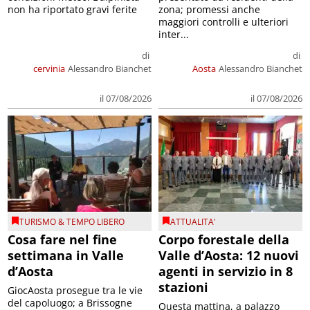
non ha riportato gravi ferite
zona; promessi anche
maggiori controlli e ulteriori
inter...
di
di
cervinia
Alessandro Bianchet
Aosta
Alessandro Bianchet
il 07/08/2026
il 07/08/2026
TURISMO & TEMPO LIBERO
ATTUALITA'
Cosa fare nel fine
Corpo forestale della
settimana in Valle
Valle d’Aosta: 12 nuovi
d’Aosta
agenti in servizio in 8
stazioni
GiocAosta prosegue tra le vie
del capoluogo; a Brissogne
Questa mattina, a palazzo