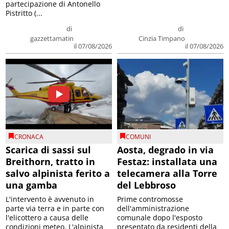
partecipazione di Antonello
Pistritto (...
di
di
gazzettamatin
Cinzia Timpano
il 07/08/2026
il 07/08/2026
CRONACA
COMUNI
Scarica di sassi sul
Aosta, degrado in via
Breithorn, tratto in
Festaz: installata una
salvo alpinista ferito a
telecamera alla Torre
una gamba
del Lebbroso
L'intervento è avvenuto in
Prime contromosse
parte via terra e in parte con
dell'amministrazione
l'elicottero a causa delle
comunale dopo l'esposto
condizioni meteo. L'alpinista
presentato da residenti della