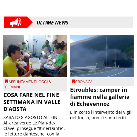
ULTIME NEWS
APPUNTAMENTI
,
OGGI &
CRONACA
DOMANI
Etroubles: camper in
COSA FARE NEL FINE
fiamme nella galleria
SETTIMANA IN VALLE
di Echevennoz
D’AOSTA
E in corso l'intervento dei vigili
SABATO 8 AGOSTO ALLEIN –
del fuoco, non ci sono feriti
All’area verde Le Plan-de-
Clavel prosegue “ItinerDante”,
le letture dantesche, con la