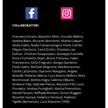
COLLABORATORI
Francesca Arcaro, Massimo Altini, Corrado Bellora,
Nadine Blanc, Riccardo Bortolotti, Manila Calipari,
Giulia Calisti, Nadia Camposaragna, Paolo Ciambi,
Filippo Clermont, Carol Di Vito, Christian Leo
Dufour, Christian Evaspasiano, Giuseppe Farinella,
Enrico Formento Dojot, Bruno Fracasso, Fabio
Francesconi, Sofia Fregnani, Giorgia Gambino,
Paolo Gatto, Michael Ghignone, Marlène Jorrioz,
Cecilia Lazzarotto, Giacomo Mangano, Angela
Marrelli, Federico Mecca, Luca Mauro Melloni, Marc
Montrosset, Matteo Nigra, Sabrina Olibano,
Emiliano Pala, Gabriele Peloso, Maurizio Pitti, Loris
Ponsetto, Andrea Portigliatti, Mattia Pramotton,
Deniel Pession, Raffaele Romano, Enrico Ruggeri,
Riccardo Savoye, Federica Tercinod, Federico
Tigellio Benvenuto, Luca Massimo Trifilò