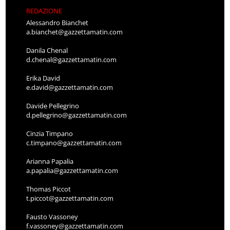
REDAZIONE
Alessandro Bianchet
a.bianchet@gazzettamatin.com
Danila Chenal
d.chenal@gazzettamatin.com
Erika David
e.david@gazzettamatin.com
Davide Pellegrino
d.pellegrino@gazzettamatin.com
Cinzia Timpano
c.timpano@gazzettamatin.com
Arianna Papalia
a.papalia@gazzettamatin.com
Thomas Piccot
t.piccot@gazzettamatin.com
Fausto Vassoney
f.vassoney@gazzettamatin.com