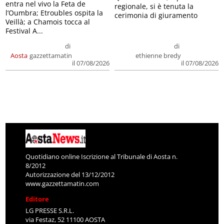
entra nel vivo la Feta de
regionale, si è tenuta la
l’Oumbra; Etroubles ospita la
cerimonia di giuramento
Veillà; a Chamois tocca al
Festival A...
di
di
Aosta
gazzettamatin
ethienne bredy
il 07/08/2026
il 07/08/2026
Quotidiano online Iscrizione al Tribunale di Aosta n.
8/2012
Autorizzazione del 13/12/2012
www.gazzettamatin.com
Editore
LG PRESSE S.R.L.
via Festaz, 52 11100 AOSTA