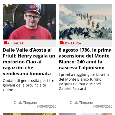
ATTUALITA'
MONTAGNA
Dalle Valle d’Aosta al
8 agosto 1786, la prima
Friuli: Henry regala un
ascensione del Monte
motorino Ciao ai
Bianco: 240 anni fa
ragazzini che
nasceva l’alpinismo
vendevano limonata
I primi a raggiungere la vetta
del Monte Bianco furono
Ondata di generosità per i tre
Jacques Balmat e Michel
giovani della provincia di
Gabriel Paccard
Udine
di
di
Cinzia Timpano
Cinzia Timpano
il 08/08/2026
il 08/08/2026