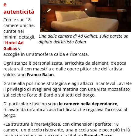
e
autenticità
Con le sue 18
camere uniche,
curate nei
Una delle camere di Ad Gallias, sulla parete un
minimi dettagli,
dipinto dell’artista Balan
l’
Hotel Ad
Gallias
vi
accoglie in un’atmosfera calda e ricercata.
Ogni stanza è personalizzata, arricchita da elementi d’epoca
restaurati con maestria e dalle opere pittoriche dell’artista
valdostano
Franco Balan
.
Grazie alla posizione strategica e agli affacci incantevoli, avrete
il privilegio di svegliarvi ogni mattina con una vista mozzafiato
sul celebre Forte di Bard o sui tetti del borgo.
Di particolare fascino sono
le
camere nella dependance
,
ricavate da un’antica casa fortificata che regolava l’accesso al
borgo.
«La struttura è meravigliosa, con dimensioni perfette: 18
camere, un piccolo ristorante, una piccola spa e poco più in là
anche una vineria», racconta la titolare
Pamela Zacco
.