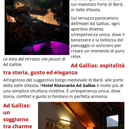
sul maestoso Forte di Bard,
in Valle d’Aosta.
Sul terrazzo panoramico
dell’Hotel Ad Gallias, ogni
aperitivo diventa
un’esperienza unica, dove il
benessere e la bellezza del
paesaggio si uniscono per
creare un momento di puro
relax.
La vista dal terrazzo con Jacuzzi di
Ad Gallias
Ad Gallias: ospitalità
tra storia, gusto ed eleganza
All’ingresso del suggestivo borgo medievale di Bard, alle porte
della Valle d’Aosta, l’
Hotel Ristorante Ad Gallias
è molto più di
una semplice struttura ricettiva. È un’esperienza unica, dove
storia, comfort e gusto si fondono in perfetta armonia.
Ad Gallias:
un
soggiorno
tra charme