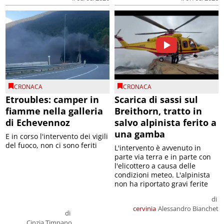
CRONACA
CRONACA
Etroubles: camper in
Scarica di sassi sul
fiamme nella galleria
Breithorn, tratto in
di Echevennoz
salvo alpinista ferito a
una gamba
E in corso l'intervento dei vigili
del fuoco, non ci sono feriti
L'intervento è avvenuto in
parte via terra e in parte con
l'elicottero a causa delle
condizioni meteo. L'alpinista
non ha riportato gravi ferite
di
cervinia
Alessandro Bianchet
di
Cinzia Timpano