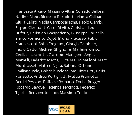
Francesca Arcaro, Massimo Altini, Corrado Bellora,
Nadine Blanc, Riccardo Bortolotti, Manila Calipari,
Giulia Calisti, Nadia Camposaragna, Paolo Ciambi,
Filippo Clermont, Carol Di Vito, Christian Leo
Dufour, Christian Evaspasiano, Giuseppe Farinella,
Enrico Formento Dojot, Bruno Fracasso, Fabio
Francesconi, Sofia Fregnani, Giorgia Gambino,
Paolo Gatto, Michael Ghignone, Marlène Jorrioz,
Cecilia Lazzarotto, Giacomo Mangano, Angela
Marrelli, Federico Mecca, Luca Mauro Melloni, Marc
Montrosset, Matteo Nigra, Sabrina Olibano,
Emiliano Pala, Gabriele Peloso, Maurizio Pitti, Loris
Ponsetto, Andrea Portigliatti, Mattia Pramotton,
Deniel Pession, Raffaele Romano, Enrico Ruggeri,
Riccardo Savoye, Federica Tercinod, Federico
Tigellio Benvenuto, Luca Massimo Trifilò