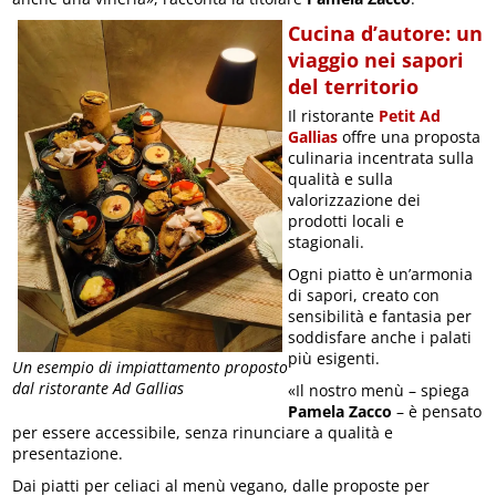
Cucina d’autore: un
viaggio nei sapori
del territorio
Il ristorante
Petit Ad
Gallias
offre una proposta
culinaria incentrata sulla
qualità e sulla
valorizzazione dei
prodotti locali e
stagionali.
Ogni piatto è un’armonia
di sapori, creato con
sensibilità e fantasia per
soddisfare anche i palati
più esigenti.
Un esempio di impiattamento proposto
dal ristorante Ad Gallias
«Il nostro menù – spiega
Pamela Zacco
– è pensato
per essere accessibile, senza rinunciare a qualità e
presentazione.
Dai piatti per celiaci al menù vegano, dalle proposte per