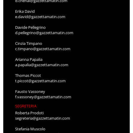
d.chenal@gazzettamatin.com
Erika David
e.david@gazzettamatin.com
Davide Pellegrino
d.pellegrino@gazzettamatin.com
Cinzia Timpano
c.timpano@gazzettamatin.com
Arianna Papalia
a.papalia@gazzettamatin.com
Thomas Piccot
t.piccot@gazzettamatin.com
Fausto Vassoney
f.vassoney@gazzettamatin.com
SEGRETERIA
Roberta Prodoti
segreteria@gazzettamatin.com
Stefania Muscolo