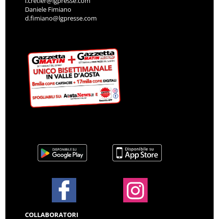
i.cretier@lgpresse.com
Daniele Fimiano
d.fimiano@lgpresse.com
COLLABORATORI