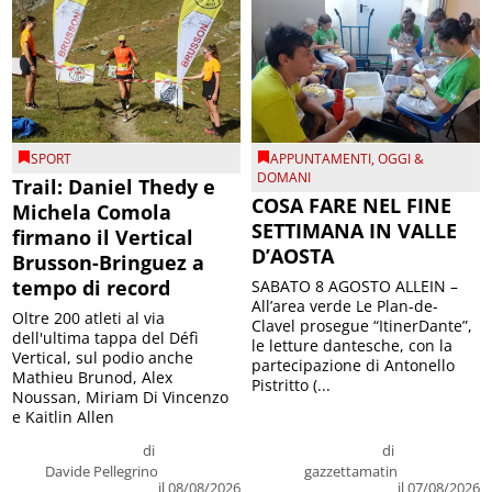
SPORT
APPUNTAMENTI
,
OGGI &
DOMANI
Trail: Daniel Thedy e
COSA FARE NEL FINE
Michela Comola
SETTIMANA IN VALLE
firmano il Vertical
D’AOSTA
Brusson-Bringuez a
tempo di record
SABATO 8 AGOSTO ALLEIN –
All’area verde Le Plan-de-
Oltre 200 atleti al via
Clavel prosegue “ItinerDante”,
dell'ultima tappa del Défì
le letture dantesche, con la
Vertical, sul podio anche
partecipazione di Antonello
Mathieu Brunod, Alex
Pistritto (...
Noussan, Miriam Di Vincenzo
e Kaitlin Allen
di
di
Davide Pellegrino
gazzettamatin
il 08/08/2026
il 07/08/2026