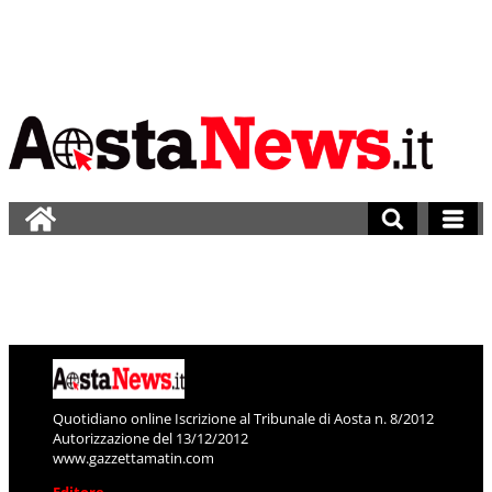
Quotidiano online Iscrizione al Tribunale di Aosta n. 8/2012
Autorizzazione del 13/12/2012
www.gazzettamatin.com