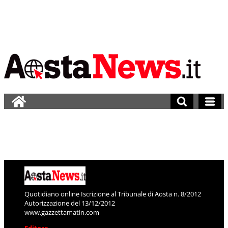
Quotidiano online Iscrizione al Tribunale di Aosta n. 8/2012
Autorizzazione del 13/12/2012
www.gazzettamatin.com