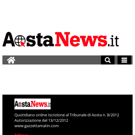
Quotidiano online Iscrizione al Tribunale di Aosta n. 8/2012
Autorizzazione del 13/12/2012
www.gazzettamatin.com