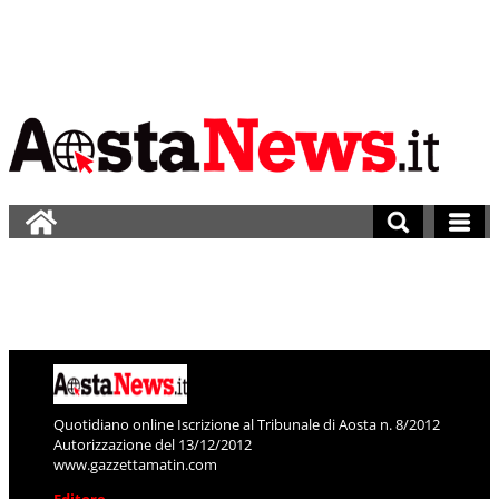
Quotidiano online Iscrizione al Tribunale di Aosta n. 8/2012
Autorizzazione del 13/12/2012
www.gazzettamatin.com